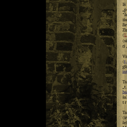
I
„
p
*
l
iš
líe
Zi
(
L
(s
ti
„
Vi
(
t
gl
in
T
„t
ba
š
t
Ta
(i
lei