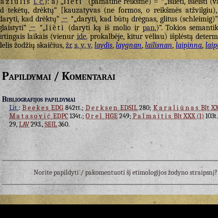
ažiulis
l. c.
): a) „
líeti
“ (pamatinė reikšmė) = *„išlíeti, išleisti (
d tekėtų, drėktų“ [kauzatyvas (ne formos, o reikšmės atžvilgiu)
daryti, kad drėktų“
→
*„daryti, kad būtų drėgnas, glitus (schleimig)
glaistyti“
→
*„
liẽti
(daryti ką iš molio ir
pan.
)“. Tokios semanti
irtingais laikais (vienur
ide.
prokalbėje, kitur vėliau) išplėstą dete
delis žodžių skaičius,
žr.
s. v. v.
laydis
,
laygnan
,
lailisnan
,
laipinna
,
laip
Papildymai / Komentarai
Bibliografijos papildymai
Lit.
:
Beekes
EDG
842tt.;
Derksen
EDSIL
280;
Karaliūnas
Blt XX
Matasović
EDPC
134t.;
Orel
HGE
249;
Palmaitis
Blt XXX (1)
103t
29,
LAV
293.,
SEJL
360.
Norite papildyti / pakomentuoti šį etimologijos žodyno straipsn