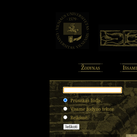
Žodynas
Išsami
Prūsiškas žodis
Visame žodyno tekste
Reikšmė