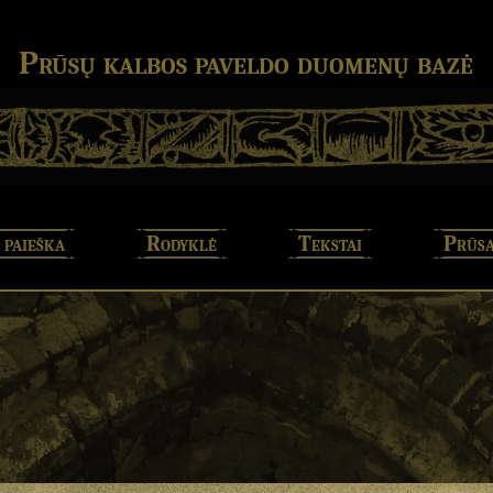
Prūsų kalbos paveldo duomenų bazė
 paieška
Rodyklė
Tekstai
Prūsa