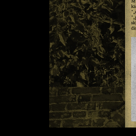
M
ka
*„
*„
sk
di