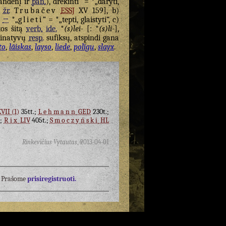
vandenį ir
pan.
), drėkinti“ = *„daryti,
,
žr.
Trubačev
ESSJ
XV 159], b)
“
→
*„
glieti
“ = *„tepti, glaistyti“, c)
kos šitą
verb.
ide.
*
(s)lei-
[: *
(s)li-
],
rminatyvų
resp.
sufiksų, atspindi gana
to
,
lāiskas
,
layso
,
liede
,
polīgu
,
slayx
.
VII (1)
35tt.;
Lehmann
GED
230t.;
.;
Rix
LIV
405t.;
Smoczyński
HL
Rinkevičius Vytautas
,
2013-04-01
į? Prašome
prisiregistruoti.