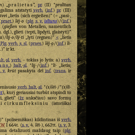
an
) „
pralietas
“,
pr.
(II) *
pralītan
“ galima atstatyti
verb.
(
inf.
)
pr.
(III)
-tvei
„lietis (sich ergießen)“ (= „pasi-,
(
praet.
)
lė́j-o
(
plg.
s. v.
islīuns
)/(
inf.
)
i
(
gießen
von Metallen, namentlich
gl.), glieti (tepti, lipdyti, glaistyti)“
-a
)/
lìj-o
/
lý-ti
„lyti (regnen)“
<
„líetis
Plg.
verb.
s. sl.
(
praes.
)
lěj-ǫ
/(
inf.
)
li-
)“ ir kt.
lt.
-
sl.
verb.
– tokias jo lytis: a)
verb.
rans
.
)
balt.
-
sl.
*
lij-
/(
inf.
) *
lī-
„líetis;
. v.
krūt
pasakyta dėl
inf.
(
trans.
ir
 seniausio
verb.
balt.
-
sl.
*
(s)lĕi-
/*
(s)lĭ-
ūt
), kurį geriausiai turbūt atspindi to
i, glieti“ (
žr.
anksčiau) savo formų
ai
cirkumfleksiniu
(istoriškai
ti(s)“ (polisemiškas) kildintinas iš
verb.
EW
I 664t. (
s. v.
4.
lē̆i-
), 662tt. (
s. v.
3.
lima detalizuoti maždaug taip (
plg.