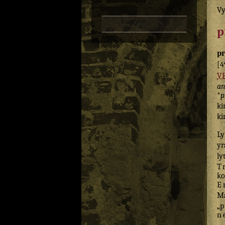
Vy
p
pr
[4
V
a
*
p
ki
ki
Ly
yr
ly
T
ko
E
Ma
„
p
n