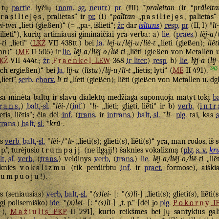
š tų
partic.
lyčių (
nom.
sg.
neutr.
)
pr.
(III) *
praleitan
(ir *
prāleit
rasiliejęs
, pralietas“ ir
pr.
(I) *
palītan
„
pasiliejęs
, palietas
ei-tvei
„líeti (gießen)“ (= „pa-, išlieti“;
žr.
dar
islīuns
)
resp.
pr.
(II, I) *
lī
silieti“), kurių artimiausi giminaičiai yra verba: a)
lie.
(
praes.
)
lẽj-a
/
-ti
„lieti“ (
LKŽ
VII 438tt.) bei
la.
lej-u
/
lêj-u
/
liê-t
„líeti (gießen);
liẽt
nn)“ (
ME
II 505) ir
lie.
lẽj-a
/
liẽj-o
/
liẽ-ti
„liẽti (gießen von Metallen u. d
KŽ
VII 444t.;
žr.
Fraenkel
LEW
368
ir liter.
)
resp.
b)
lie.
lỹj-a
(
lìj
343
ich ergießen)“ bei
la.
lij-u
(
lîstu
)/
lij-u
/
lî-t
„líetis; lyti“ (
ME
II 491).
líeti“,
serb.-chorv.
lȉ-ti
„líeti (gießen); liẽti (gießen von Metallen u. dgl.
sa minėta baltų ir slavų dialektų medžiaga suponuoja matyt tokį
ba
rans
.
)
balt.
-
sl.
*
lē̆i-
/(
inf.
) *
lī-
„líeti; glieti, liẽti“ ir b)
verb.
(
int
ietis, liẽtis“; čia dėl
inf.
(
trans.
ir
intrans.
)
balt.
-
sl.
*
lī-
plg.
tai, kas
s
trans.
)
balt.
-
sl.
*
krū-
.
as
verb.
balt.
-
sl.
*
lē̆i-
/*
lī-
„líeti(s); glieti(s), liẽti(s)“ yra, man rodos, iš
. p.“, turėjusio
trumpąjį
(ne ilgąjį!) šaknies vokalizmą (
plg.
s. v.
kr
lt.
-
sl.
verb.
(
trans.
) veldinys
verb.
(
trans.
)
lie.
lẽj-a/liẽj-o/liẽ-ti
„liẽt
aknies
vokalizmu
(tik perdirbtu
inf.
ir
praet.
formose), aiški
rumpuoju
!).
s (seniausias)
verb.
balt.
-
sl.
*
(s)lei-
[: *
(s)li-
] „líeti(s); glieti(s), liẽ
rgi polisemiško)
ide.
*
(s)lei-
[: *
(s)li-
] „t. p.“ [dėl jo
plg.
Pokorny
I
-
),
Mažiulis
PKP
II 291], kurio reikšmes bei jų santykius ga