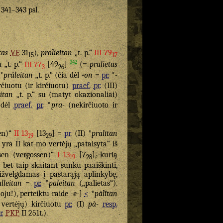
. 341–343 psl.
tas
VE
31
),
prolieiton
„t. p.“
III 79
15
17
342
n
„t. p.“
III 77
[49
]
(=
pralietas
3
26
*
prăleitan
„t. p.“ (čia dėl
-on
=
pr.
*
-
čiuotu (ir kirčiuotu)
praef.
pr.
(III)
eitan
„t. p.“ su (matyt okazionaliai)
 dėl
praef.
pr.
*
pra-
(nekirčiuoto ir
en)“
II 13
[13
] =
pr.
(II) *
pralītan
19
29
yra II kat-mo vertėjų „pataisyta“ iš
sen (vergossen)“
I 13
[7
], kurią
19
28
; bet taip skaitant sunku paaiškinti,
sižvelgdamas į pastarąją aplinkybę,
lleitan
=
pr.
*
paleitan
(„palietas“).
ju!), perteiktu raide
-e-
]
<
*
pàlītan
 vertėjų) kirčiuotu
pr.
(I)
pà-
resp.
r.
PKP
II 251t.).