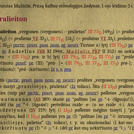
tautas Mažiulis,
Prūsų kalbos etimologijos žodynas
, 1-ojo leidimo 3 t
ralieiton
alieiton
„vergossen (vergossen) – pralietas“
III 75
[49
] (=
pralie
11
13
9
] (=
pralietas
VE
32
),
III 77
[51
] (=
pralietas
VE
33
),
proleito
17
2
15
1
1
E
32
)
partic.
praet.
pass.
nom.
sg.
neutr.
Turime a) lytį (
III 75
)
pr.
12
11
n
žr.
Endzelīns
FBR
XI 194tt.,
Mažiulis
PKP
II 252) su nekir
ra-
= (
III 75
)
pra-
ir b) lytį (
III 79
,
III 77
,
III 77
)
pr.
*
prāl
11
17
15
3
rčiuotu
praef.
pr.
(III) *
prā-
[≈ (
III 79
,
III 77
,
III 77
)
pro-
];
17
15
3
rčiuoto): *
prā-
(kirčiuoto)
žr.
s. v.
pra
.
tis (
partic.
praet.
pass.
nom.
sg.
neutr.
)
praliten
„vergossen (vergoss
a matyt „
prasiliejęs
, pralietas“ (
žr.
toliau). Šita (
II 13
)
praliten
19
ties (taip pat
partic.
praet.
pass.
nom.
sg.
neutr.
)
palletan
„vergos
rautmannas
(
AS
389) skaitė
pr.
*
palītan
[su
pr.
*
-ī-
(ilguoju!)]
dėl čia
pr.
*
-ī-
(ilgasis!) perteiktas raide
-e-
(o ne raide
-i-
). At
ndzelynas
(
SV
219) lytį (
I 13
)
palletan
mėgino taisyti į *
pa
19
nyčiau, kad (
I 13
)
palletan
yra
pr.
(I) *
pàlĭtan
[su
pr.
*
-ĭ-
(trumpuo
19
asiliejęs
, palietas“ (
žr.
toliau), t. y. su okazionaliai (I kat-mo
ekirčiuotu
pr.
(I) *
-ī-
>
*
-ĭ-
(dėl
pr.
kat-mų nekirčiuoto
pr.
*
ī
>
*
ĭ
ž