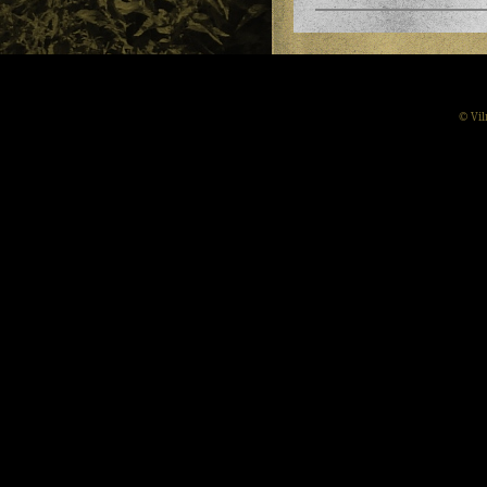
© Vil