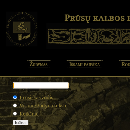
Prūsų kalbos
Žodynas
Išsami paieška
Rod
Prūsiškas žodis
Visame žodyno tekste
Reikšmė