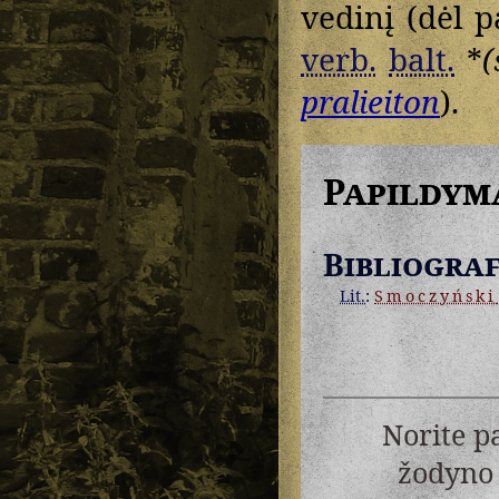
vedinį (dėl p
verb.
balt.
*
(
pralieiton
).
Papildym
Bibliograf
Lit.
:
Smoczyński
Norite p
žodyno 