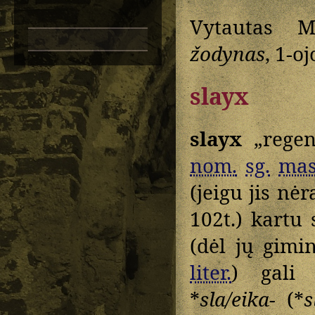
Vytautas M
žodynas
, 1-oj
slayx
slayx
„regen
nom.
sg.
mas
(jeigu jis nėr
102t.) kartu
(dėl jų gimi
liter.
) gali
*
sla/eika-
(*
s