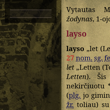
Vytautas M
žodynas
, 1-o
layso
layso
„let (L
27
nom.
sg.
f
let
„Letten (T
Letten
). Ši
nekirčiuotu 
(
plg.
jo gimin
žr.
toliau) su