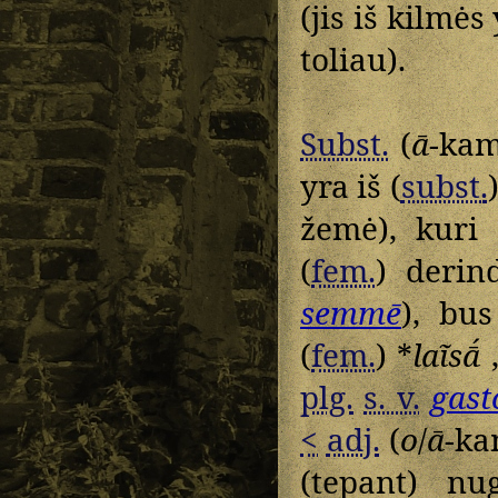
(jis iš kilmės
toliau).
Subst.
(
ā
-kam
yra iš (
subst.
žemė), kuri g
(
fem.
) derin
semmē
), bus
(
fem.
) *
laĩsā́
„
plg.
s. v.
gast
<
adj.
(
o
/
ā
-ka
(tepant) nug