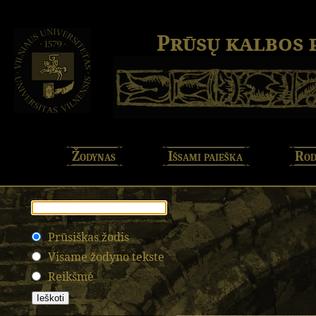
Prūsų kalbos
Žodynas
Išsami paieška
Rod
Prūsiškas žodis
Visame žodyno tekste
Reikšmė