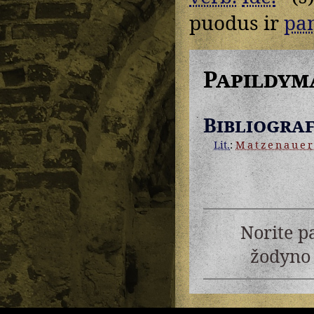
puodus ir
pa
Papildym
Bibliograf
Lit.
:
Matzenaue
Norite p
žodyno 