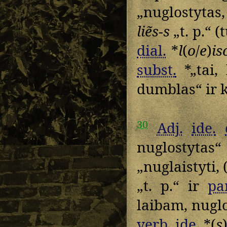
„nuglostytas
liẽs-s
„t. p.“ 
dial.
*
l
(
o
/
e
)
is
subst.
*„tai, 
dumblas“ ir kt
30
Adj.
ide.
nuglostytas
„nuglaistyti, 
„t. p.“ ir
pa
laibam, nugl
verb.
ide.
*(
s