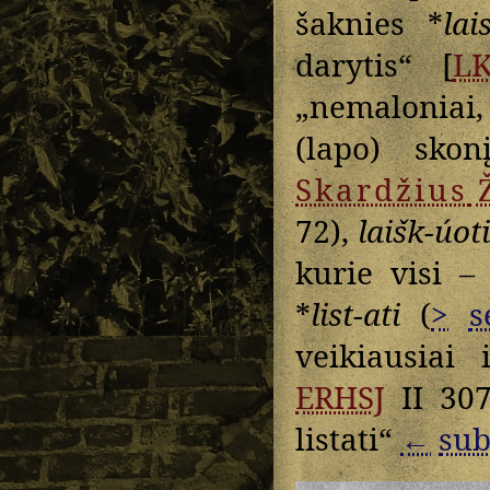
šaknies *
lai
darytis“ [
L
„nemaloniai,
(lapo) sko
Skardžius
72),
laišk-úoti
kurie visi –
*
list-ati
(
>
s
veikiausiai
ERHSJ
II 30
listati“
←
sub