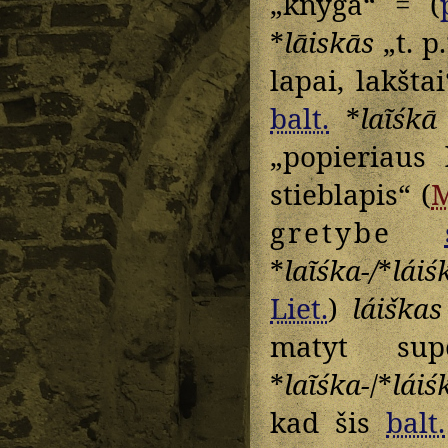
„knyga“ = (
*
lāiskās
„t. p
lapai, lakšta
balt.
*
laĩśkā
„popieriaus 
stieblapis“ (
gretybe
*
laĩśka-/
*
láiś
Liet.
)
láiškas
matyt su
*
laĩśka-
/*
láiś
kad šis
balt.