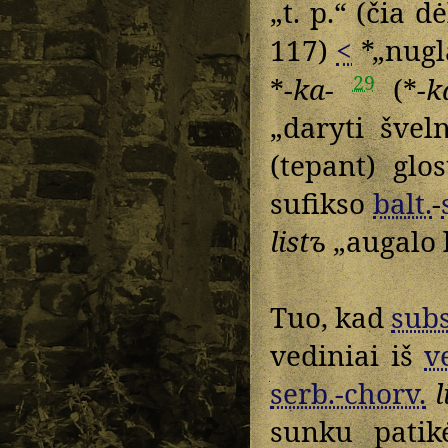
„t. p.“ (čia d
117)
<
*„nugla
29
*
-ka-
(*
-k
„daryti švel
(tepant) glos
sufikso
balt.
-
listъ
„augalo l
Tuo, kad
subs
vediniai iš
v
serb.-chorv.
l
sunku patikė