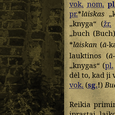
vok.
nom.
pl
pr.
*
lāiskas
„k
„knyga“ (
žr.
„buch (Buch
*
lāiskan
(
ā
-k
lauktinos (
ā
„knygas“ (
pl.
dėl to, kad ji
vok.
(
sg.
!
)
Bu
Reikia primi
įprastai la