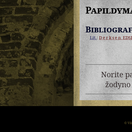
Papildym
Bibliograf
Lit.
:
Derksen
EDS
Norite p
žodyno 
© Vil