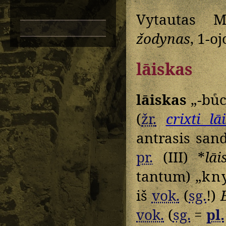
Vytautas M
žodynas
, 1-o
lāiskas
lāiskas
„-buͤ
(
žr.
crixti lā
antrasis san
pr.
(III) *
lāi
tantum) „
kn
iš
vok.
(
sg.
!)
vok.
(
sg.
=
pl.