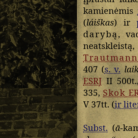
kamienėmis
(
láiškas
) ir
darybą
, va
neatskleist
Trautmann
407 (
s. v.
lai
ESRJ
II 500t
335,
Skok
ER
V 37tt. (
ir lite
Subst.
(
ā
-ka