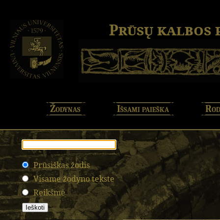
Prūsų kalbos
Žodynas
Išsami paieška
Rod
Prūsiškas žodis
Visame žodyno tekste
Reikšmė