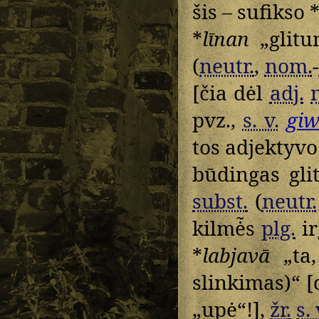
šis – sufikso 
*
līnan
„glitu
(
neutr.
,
nom.
-
[čia dėl
adj.
pvz.,
s. v.
gi
tos adjektyvo
būdingas gli
subst.
(
neutr.
kilmė̃s
plg.
ir
*
labjavā
„ta,
slinkimas)“ [
„upė“!],
žr.
s. 