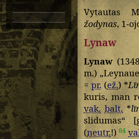
Vytautas M
žodynas
, 1-o
Lynaw
Lynaw
(1348
m.) „Leynauer
=
pr.
(
ež.
) *
Lī
kuris, man r
vak.
balt.
*
l
slidumas“ [
64
(
neutr.
!)
va