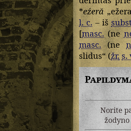
*
eźeră
„ežera
l. c.
– iš
subst
[
masc.
(ne
n
masc.
(ne
n
slidus“ (
žr.
s. 
Papildym
Norite p
žodyno 