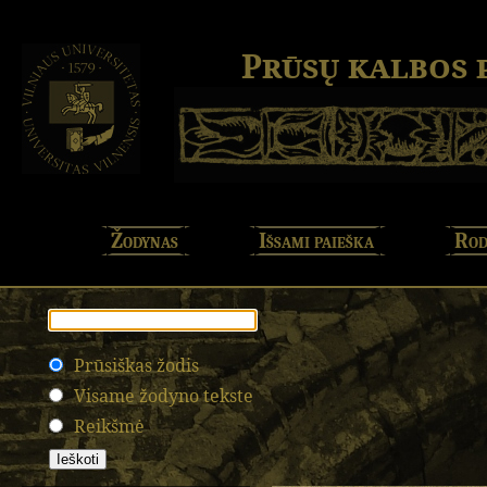
Prūsų kalbos
Žodynas
Išsami paieška
Rod
Prūsiškas žodis
Visame žodyno tekste
Reikšmė