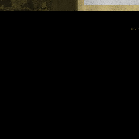
© Vil