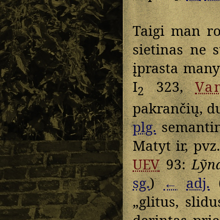
Taigi man r
sietinas ne 
įprasta many
I
323,
Va
2
pakrančių, d
plg.
semanti
Matyt ir, pvz
UEV
93:
Lỹn
sg.
)
←
adj.
„glitus, slid
derintas pri