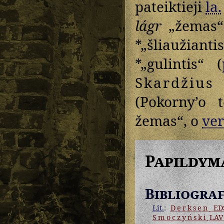
pateiktieji
la.
lágr
„žemas“:
*„šliaužianti
*„gulintis“ (
Skardžius
(Pokorny’o 
žemas“, o
ver
Papildym
Bibliograf
Lit.
:
Derksen
ED
Smoczyński
LAV