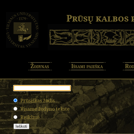
Prūsų kalbos
Žodynas
Išsami paieška
Rod
Prūsiškas žodis
Visame žodyno tekste
Reikšmė