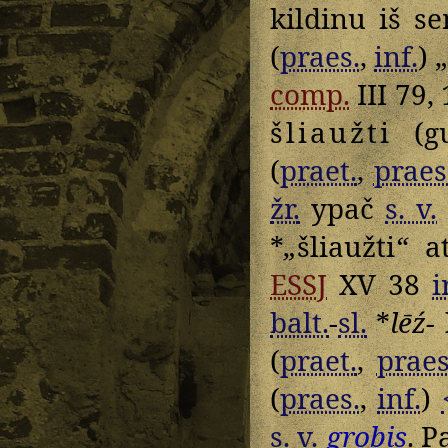
kildinu iš s
(
praes.
,
inf.
) 
comp.
III 79,
šliaužti
(gu
(
praet.
,
praes
žr.
ypač
s. v.
*
„
šliaužti
“
at
ESSJ
XV 38
i
balt.
-
sl.
*
lēź-
(
praet.
,
praes
(
praes.
,
inf.
)
s. v.
grobis
. 