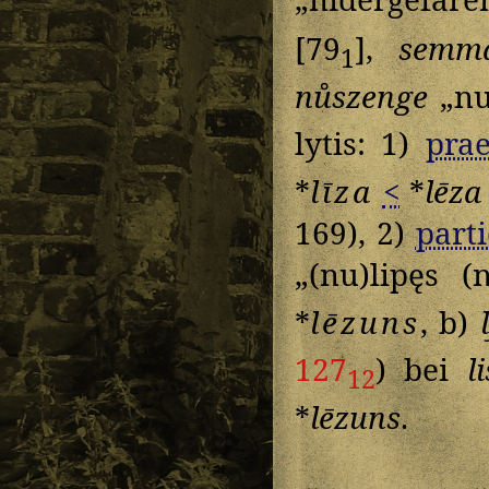
[79
],
semma
1
nůszenge
„nu
lytis: 1)
prae
*
līza
<
*
lēza
169), 2)
parti
„(nu)lipęs (
*
lēzuns
, b)
127
) bei
l
12
*
lēzuns
.