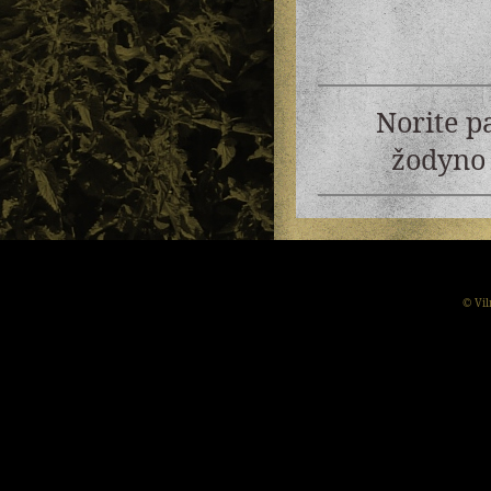
Norite p
žodyno 
© Vil