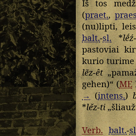
Iš tos medž
(
praet.
,
praes
(nu)lipti, lei
balt.
-
sl.
*
lḗź
pastoviai ki
kurio turime 
lẽz-êt
„pamažu
gehen)“ (
ME
→
(
intens.
)
b
*
lěz-ti
„šliaužt
Verb.
balt.
-
sl