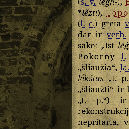
(
s. v.
lēǵh-
),
*
lězti
),
Topo
(
l. c.
) greta
v
dar ir
verb.
sako: „Ist
lēǵ
Pokorny
l.
„šliaužia“,
la
lė̃kštas
„t. p.
„šliaužti“ ir 
„t. p.“) 
rekonstrukci
nepritaria, 