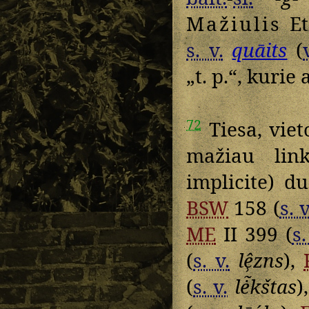
Mažiulis
Et
s. v.
quāits
(
„t. p.“, kurie
72
Tiesa, viet
mažiau link
implicite) d
BSW
158 (
s. v
ME
II 399 (
s.
(
s. v.
lê̹zns
),
(
s. v.
lė̃kštas
)