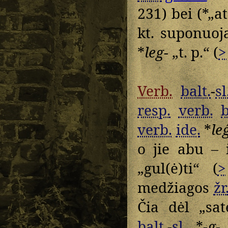
231) bei (*„at
kt. suponuo
*
leg-
„t. p.“ (
>
Verb.
balt.
-
sl
resp.
verb.
b
verb.
ide.
*
le
o jie abu – 
„gul(ė)ti“ (
>
medžiagos
žr
Čia dėl „sa
balt.
-
sl.
*
-g-