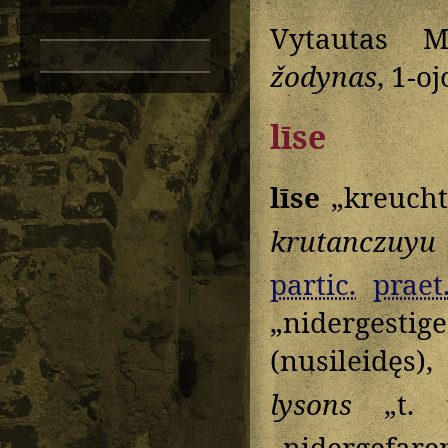
Vytautas M
žodynas
, 1-o
līse
līse
„kreucht 
krutanczuyu
partic.
praet
„nidergestig
(nusileidęs)
lysons
„t. 
„nidergefare