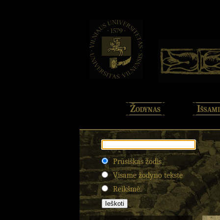
Žodynas
Išsami
Prūsiškas žodis
Visame žodyno tekste
Reikšmė