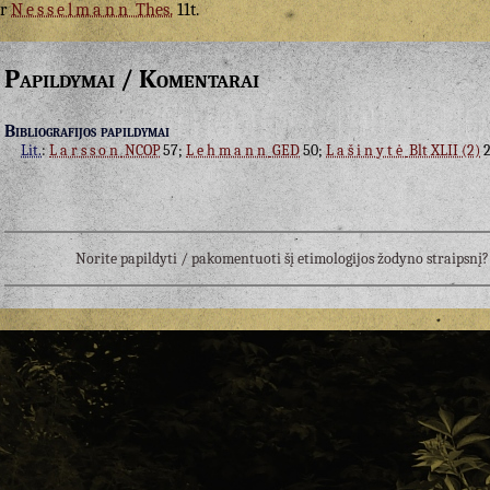
ar
Nesselmann
Thes.
11t.
Papildymai / Komentarai
Bibliografijos papildymai
Lit.
:
Larsson
NCOP
57;
Lehmann
GED
50;
Lašinytė
Blt XLII (2)
2
Norite papildyti / pakomentuoti šį etimologijos žodyno straipsn