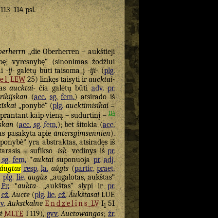
 113–114 psl.
berherrn
„die Oberherren – aukštieji
ybę; vyresnybę“ (sinonimas žodžiui
ai
-ij-
galėtų būti taisoma į
-iji-
(
plg.
el
LEW
25) linkęs taisyti ir
aucktai-
das
aucktai-
čia galėtų būti
adv.
pr.
rikijskan
(
acc.
sg.
fem.
) atsirado iš
kīskai
„ponybė“ (
plg.
aucktimisikai
=
114
uprantant kaip vieną – sudurtinį –
īskan
(
acc.
sg.
fem.
); bet šitokia (
acc.
kas pasakyta apie
āntersgimsennien
).
„ponybė“ yra abstraktas, atsiradęs iš
tarasis – sufikso
-isk-
vedinys iš
pr.
sg.
fem.
*
auktai
suponuoja
pr.
adj.
áugtas
resp.
la.
aûgts
(
partic.
praet.
;
plg.
lie.
augùs
„augalotas, aukštas“
.
Pr.
*
aukta-
„aukštas“ slypi ir
pr.
,
ež.
Aucte
(
plg.
lie.
ež.
Áukštasai
LUE
v.
Aukstkalne
Endzelīns
LV
I
51
1
ė
MLTE
I 119),
gvv.
Auctowangos
;
žr.