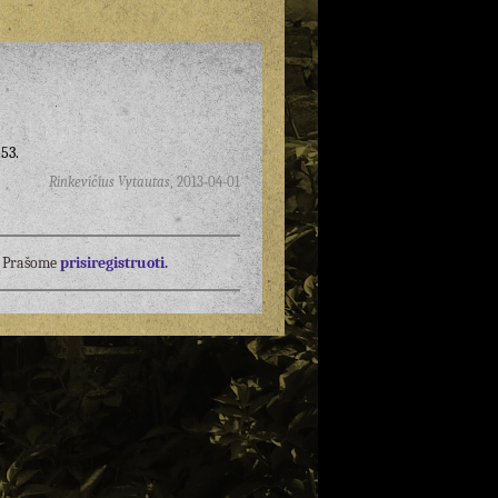
53.
Rinkevičius Vytautas
,
2013-04-01
į? Prašome
prisiregistruoti.