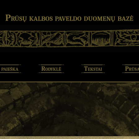
Prūsų kalbos paveldo duomenų bazė
 paieška
Rodyklė
Tekstai
Prūsa