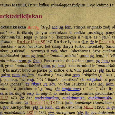
tautas Mažiulis,
Prūsų kalbos etimologijos žodynas
, 1-ojo leidimo 1 t.
ucktairikijskan
cktairikijskan
III 53
[37
]
acc.
sg.
fem.
atliepia originalo žodį
o
15
15
nai“, bet iš tikrųjų jis yra abstraktas ir reiškia „aukštąją pon
cktimmiskū
). Jeigu
-ij-
nėra *
-ī-
[kontrakcija iš *
-i(j)i-
ar *
-ij(i)-
] t
kijiskai
), –
Endzelīns
SV
147.
Endzelynas
(
l. c.
,
žr.
ir
Fraenk
*
aucktan-
arba *
auckta-
. Bet šitaip daryti turbūt nereikėtų. San
uktai
„aukštai“ – vertinys iš
vok.
ober-
(
oberherrn
). Arba
aucktai
ktairīkiskai
(
nom.
sg.
fem.
) = *
auktai
„aukštà“ (
nom.
sg.
fem.
) ir *
rī
uktimiskai
nom.
sg.
fem.
). Pastaruosius du žodžius (
nom.
sg.
fem.
) s
dį, greta *
auktairīkīskai
(
nom.
sg.
fem.
) bus atsiradusi ir *
auktairīk
) lytis matyt buvo ne pačios
pr.
kalbõs, o A. Vilio padaras (
plg.
tai, 
subst.
nom.
sg.
fem.
*
rīkīskai
<
*
rīkijiskai
resp.
*
rīkijiskā
(
>
*
-kū
) 
j.
(su
fem.
*
-ai
resp.
*
-ā
) *
rīkijisk-
„poniškas“ (
žr.
rikijiskai
), o pas
īkijas
„ponas“ (
žr.
rīkijs
).
Pr.
adv.
*
auktai
„aukštai“ arba
adj.
nom.
ukta-
, *
-ā
„aukštas, -a“
<
*
aug-
(
žr.
auginnons
) + *
-ta-
(*
-tā
) :
lie.
ss.
iš
lie.
áug-ti
resp.
la.
aûg-t
),
lo.
auctus
„pagausintas, padidintas“
KŽ I²
473.
Žr.
dar
auckstimiskan
,
aucktimmien
,
aucktimmiskū
etovardžiuose (
žr.
Gerullis
ON
12t.):
kaln.
Auctacops
(
Auctukape
)
),
gvv.
Auctigarbin
(
plg.
lie.
kaln.
,
ež.
Aukštãkalnis
MLTE
I 120t.,
la.
gv
ie.
aukštãkalnis
LKŽ
I¹ 485),
gvv.
Auctigirgen
(
plg.
lie.
gvv.
Aukštagìr