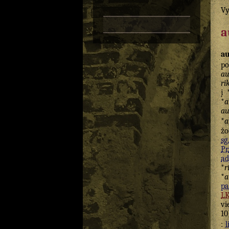
Vy
a
au
po
au
ri
į 
*
a
au
*
a
žo
sg.
Pr.
ad
*
r
*
a
pa
L
vi
10
:
l