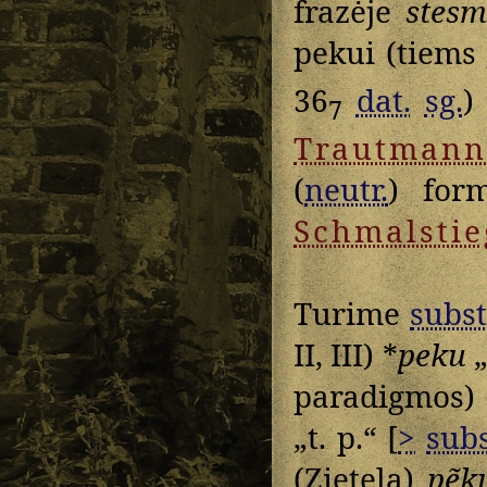
frazėje
stes
pekui (tiems
36
dat.
sg.
)
7
Trautmann
(
neutr.
) for
Schmalstie
Turime
subst
II, III) *
peku
„
paradigmos
„t. p.“ [
>
subs
(Zietela)
pẽk