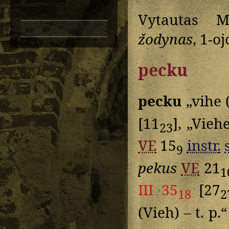
Vytautas M
žodynas
, 1-o
pecku
pecku
„vihe 
[11
], „Vieh
23
VE
15
instr.
9
pekus
VE
21
1
III 35
[27
18
2
(Vieh) – t. p.