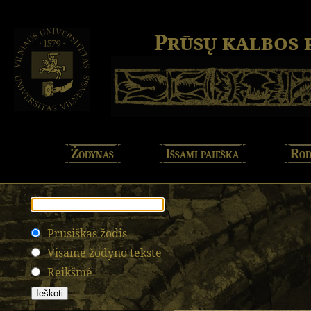
Prūsų kalbos
Žodynas
Išsami paieška
Rod
Prūsiškas žodis
Visame žodyno tekste
Reikšmė