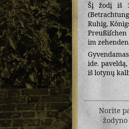
Šį žodį iš 
(Betrachtung
Ruhig, Koͤnig
Preußiſchen 
im zehenden
Gyvendamas 
ide. paveldą,
iš lotynų kal
Norite p
žodyno 