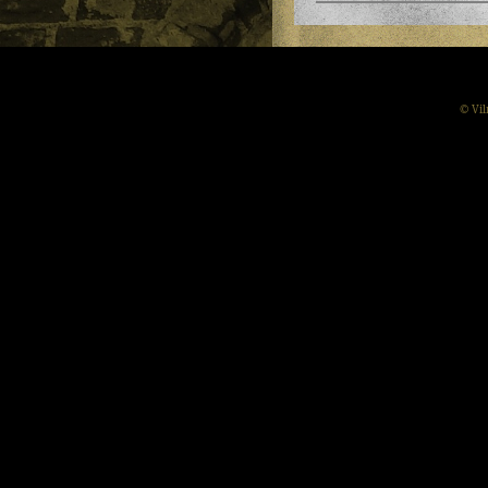
© Vil