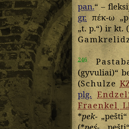
pan.
“ – fleks
gr.
πέκ-ω
„p
„t. p.“) ir kt. (
Gamkrelid
246
Pastab
(gyvuliai)“ b
(
Schulze
K
plg.
Endzel
Fraenkel
L
*
pek-
„pešti“ 
(*
peś-
„pešti“