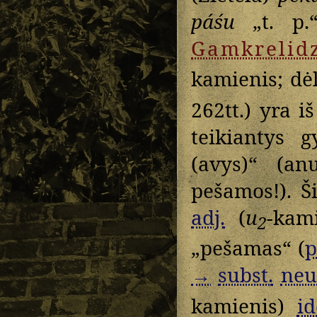
páśu
„t. p.
Gamkrelid
kamienis; dė
262tt.) yra i
teikiantys 
(avys)“ (a
pešamos!). Š
adj.
(
u
-kam
2
„pešamas“ (
p
→
subst.
neu
kamienis)
id