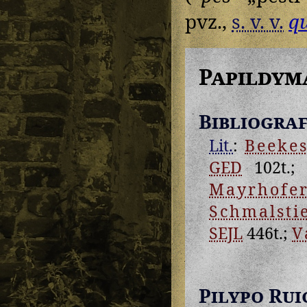
pvz.,
s. v. v.
qu
Papildym
Bibliograf
Lit.
:
Beeke
GED
102t.
Mayrhofe
Schmalsti
SEJL
446t.;
V
Pilypo Rui