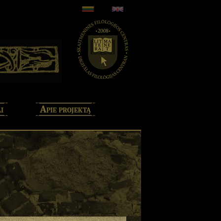
i
Apie projektą