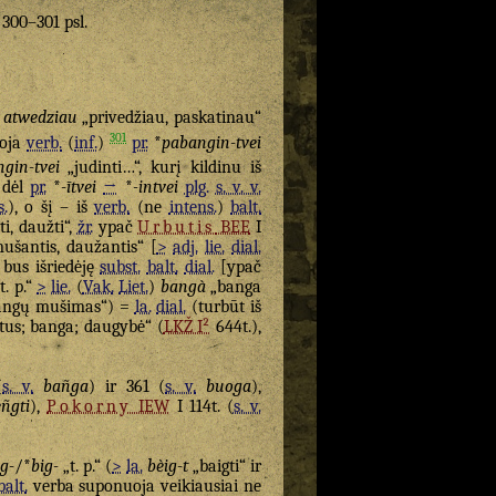
. 300–301 psl.
=
atwedziau
„privedžiau, paskatinau“
301
uoja
verb.
(
inf.
)
pr.
*
pabangin-tvei
gin-tvei
„judinti…“, kurį kildinu iš
a dėl
pr.
*
-ītvei
→
*
-intvei
plg.
s. v. v.
s.
), o šį – iš
verb.
(ne
intens.
)
balt.
i, daužti“,
žr.
ypač
Urbutis
BEE
I
ušantis, daužantis“ [
>
adj.
lie.
dial.
bus išriedėję
subst.
balt.
dial.
[ypač
t. p.“
>
lie.
(
Vak.
Liet.
)
bangà
„banga
ngų mušimas“) =
la.
dial.
(turbūt iš
tus; banga; daugybė“ (
LKŽ I²
644t.),
(
s. v.
bañga
) ir 361 (
s. v.
buoga
),
ñgti
),
Pokorny
IEW
I 114t. (
s. v.
ig-
/*
big-
„t. p.“ (
>
la.
bèig-t
„baigti“ ir
balt.
verba suponuoja veikiausiai ne