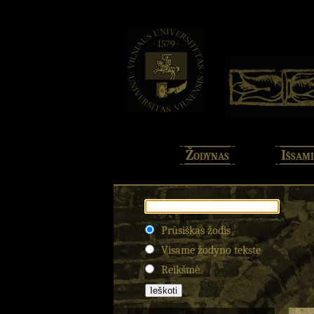
Žodynas
Išsami
Prūsiškas žodis
Visame žodyno tekste
Reikšmė