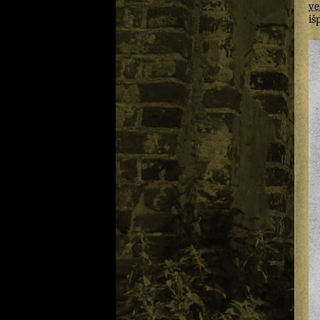
ve
iš