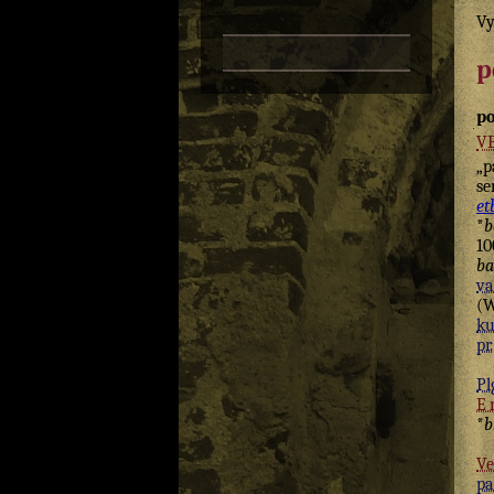
Vy
p
p
V
„p
se
et
*
b
1
ba
va
(W
ku
pr.
Pl
E
*
b
Ve
pa