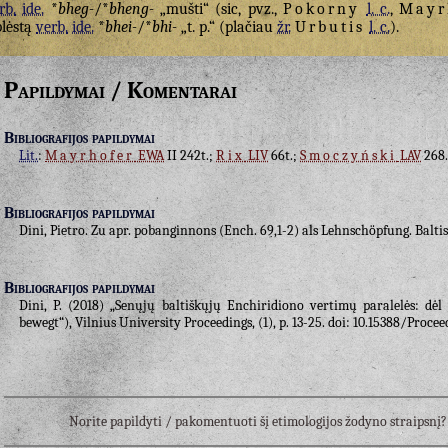
rb.
ide.
*
bheg-
/*
bheng-
„mušti“ (sic, pvz.,
Pokorny
l. c.
,
Mayr
plėstą
verb.
ide.
*
bhei-
/*
bhi-
„t. p.“ (plačiau
žr.
Urbutis
l. c.
).
Papildymai / Komentarai
Bibliografijos papildymai
Lit.
:
Mayrhofer
EWA
II 242t.;
Rix
LIV
66t.;
Smoczyński
LAV
268.
Bibliografijos papildymai
Dini, Pietro. Zu apr. pobanginnons (Ench. 69,1-2) als Lehnschöpfung. Baltis
Bibliografijos papildymai
Dini, P. (2018) „Senųjų baltiškųjų Enchiridiono vertimų paralelės: dė
bewegt“), Vilnius University Proceedings, (1), p. 13-25. doi: 10.15388/Procee
Norite papildyti / pakomentuoti šį etimologijos žodyno straipsn