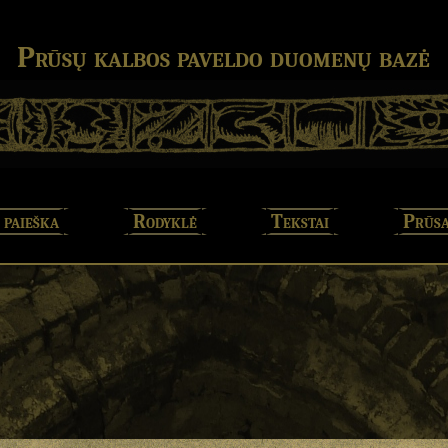
Prūsų kalbos paveldo duomenų bazė
 paieška
Rodyklė
Tekstai
Prūsa