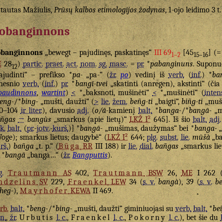
tautas Mažiulis,
Prūsų kalbos etimologijos žodynas
, 1-ojo leidimo 3 t
obanginnons
obanginnons
„bewegt – pajudinęs, paskatinęs“
III 69
[45
] (
1–2
15–16
E
28
)
partic.
praet.
act.
nom.
sg.
masc.
=
pr.
*
pabanginuns
. Supon
12
ajudinti“ – prefikso *
pa-
„pa-“ (
žr.
po
) vedinį iš
verb.
(
inf.
) *
ban
nesnio
verb.
(
inf.
)
pr.
*
bangī-tvei
„skatinti (anregen), akstinti“ (či
baudinnons
,
wartint
)
<
*„baksnoti, mušinėti“
<
*„mušinėti“ (
inten
eng-
/*
bing-
„mušti, daužti“ (
>
lie.
žem.
beñg-ti
„baigti“,
biñg-ti
„mušt
00–104
ir liter.
), davusio
adj.
(
o/ā
-kamienį
balt.
*
banga-
/*
bangā-
„m
ñgas
→
bangùs
„smarkus (apie lietų)“
LKŽ I²
645]. Iš šio
balt.
adj.
k.
balt.
(
pr.
-
jotv.
-
kurš.
)] *
bangā-
„mušimas, daužymas“ bei *
banga-
„
oge); smarkus lietus; daugybė“ (
LKŽ I²
644;
plg.
subst.
lie.
mūšà
„ba
rš.
)
bañga
„t. p.“ (
Būga
RR
III 188) ir
lie.
dial.
bañgas
„smarkus lie
*
bangā
„banga…“ (
žr.
Bangputtis
).
g.
Trautmann
AS
402,
Trautmann
BSW
26,
ME
I 262 
ndzelīns
SV
229,
Fraenkel
LEW
34 (
s. v.
bangà
), 39 (
s. v.
be
heg-
),
Mayrhofer
KEWA
II 469.
rb.
balt.
*
beng-
/*
bing-
„mušti, daužti“ giminiuojasi su
verb.
balt.
*
be
n.
,
žr.
Urbutis
l. c.
,
Fraenkel
l. c.
,
Pokorny
l. c.
), bet šie du