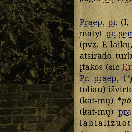
3
Praep.
pr.
(I, 
matyt
pr.
se
(pvz. E laikų,
atsirado tur
įtakos (sic
E
Pr.
praep.
(*
toliau) išvir
(kat-mų) *
pō
(kat-mų)
pra
labializuo