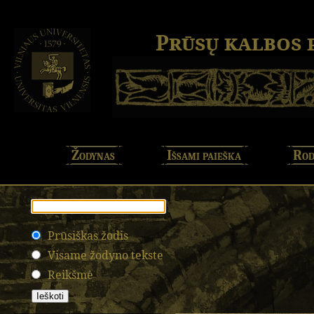
Prūsų kalbos
Žodynas
Išsami paieška
Rod
Prūsiškas žodis
Visame žodyno tekste
Reikšmė