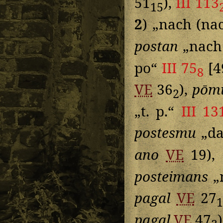
51
),
III 113
15
2
) „nach (na
postan
„nach
po“
III 75
[4
8
VE
36
),
pōm
2
„t. p.“
III 13
postesmu
„da
ano
VE
19),
posteimans
„n
pagal
VE
27
pagal
VE
47
)