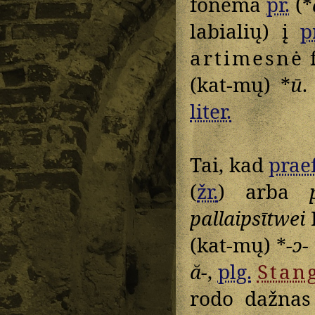
fonema
pr.
(*
labialių) į
p
artimesnė
(kat-mų) *
ū
liter.
Tai, kad
praef
(
žr.
) arba
pallaipsītwei
I
(kat-mų) *
-ɔ-
ă-
,
plg.
Stan
rodo dažnas