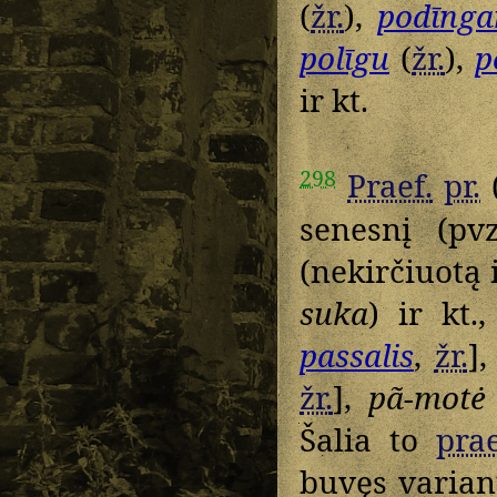
(
žr.
),
podīnga
polīgu
(
žr.
),
p
ir kt.
298
Praef.
pr.
(
senesnį (pv
(nekirčiuotą 
suka
) ir kt
passalis
,
žr.
]
žr.
],
pã-motė
Šalia to
prae
buvęs varia