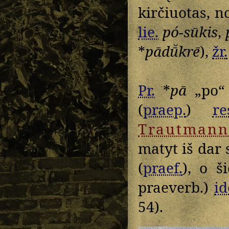
kirčiuotas, 
lie.
pó-sūkis
,
*
pādū̆krē
),
žr.
Pr.
*
pā
„po“ 
(
praep.
)
re
Trautmann
matyt iš dar
(
praef.
), o š
praeverb.)
id
54).