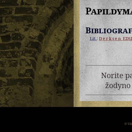
Papildym
Bibliograf
Lit.
:
Derksen
EDS
Norite p
žodyno 
© Vil