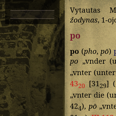
Vytautas M
žodynas
, 1-o
po
po
(
pho
,
pō
)
po
„vnder (u
„vnter (unter)
43
[31
] 
20
29
„vnter die (u
42
),
pō
„vnte
4