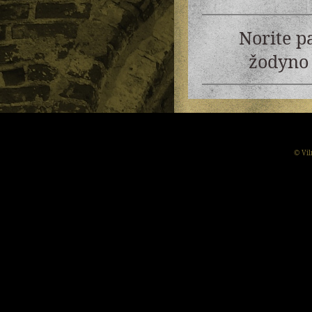
Norite p
žodyno 
© Vil