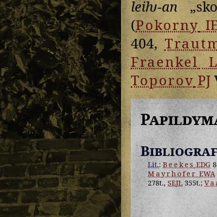
leiƕ-an
„sko
(
Pokorny
I
404,
Traut
Fraenkel
L
Toporov
PJ
V
Papildym
Bibliograf
Lit.
:
Beekes
EDG
8
Mayrhofer
EWA
278t.,
SEJL
355t.;
Va