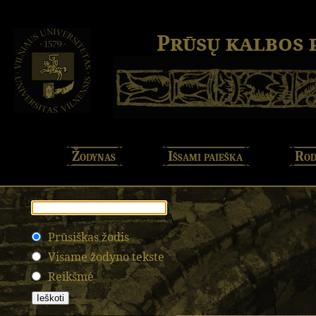
Prūsų kalbos
Žodynas
Išsami paieška
Rod
Prūsiškas žodis
Visame žodyno tekste
Reikšmė