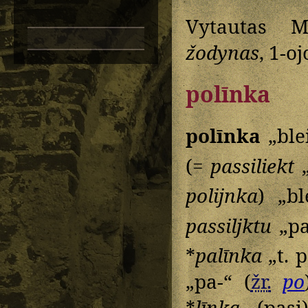
Vytautas M
žodynas
, 1-oj
polīnka
polīnka
„blei
(=
passiliekt
„
polijnka
) „bl
passiljktu
„pa
*
palīnka
„t. p
„pa-“ (
žr.
po
*
līnka
„(pasi