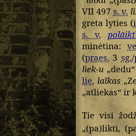
VII 497
s. v.
l
greta lyties (
s. v.
polāikt
minėtina:
ve
(
praes.
3
sg.
/
lìek-u
„dedu“
lie.
laĩkas
„Ze
„atliekas“ ir 
Tie visi žo
„(pa)likti, (p