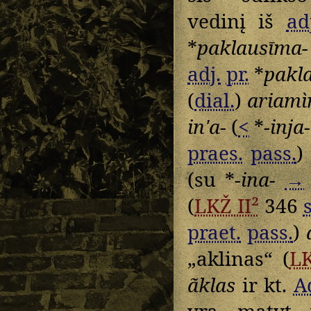
vedinį iš
ad
*
paklausīma-
adj.
pr.
*
pakl
(
dial.
)
ariamì
inʹa-
(
<
*
-inja-
praes.
pass.
)
(su *
-ina-
→
(
LKŽ II²
346
s
praet.
pass.
)
„aklinas“ (
LK
ãklas
ir kt.
A
yra matyt 