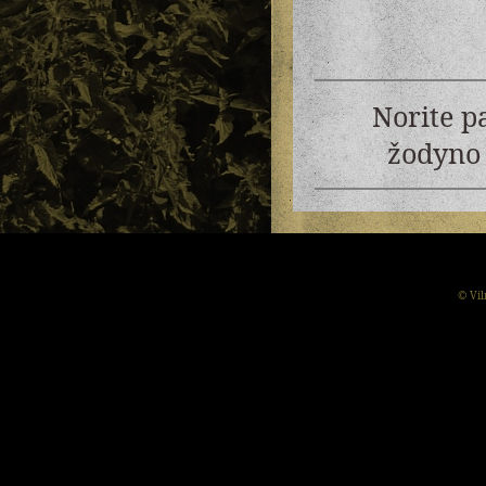
Norite p
žodyno 
© Vil