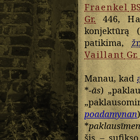
Fraenkel
B
Gr.
446,
H
konjektūrą 
patikima,
žr
Vaillant
Gr.
Manau, kad
*
-ās
) „paklau
„paklausomi
poadamynan
*
paklausīmen
šis – sufikso