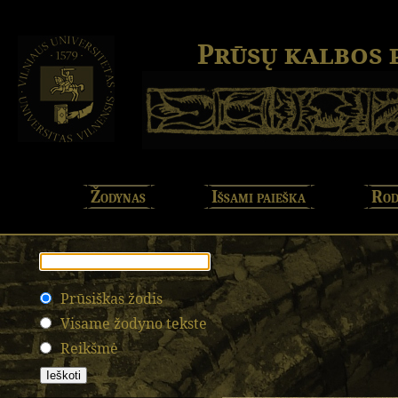
Prūsų kalbos
Žodynas
Išsami paieška
Rod
Prūsiškas žodis
Visame žodyno tekste
Reikšmė