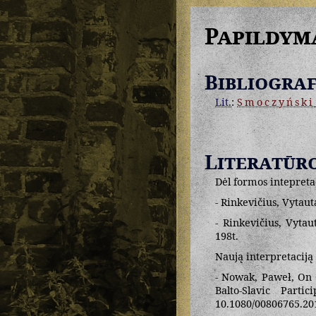
Papildym
Bibliograf
Lit.
:
Smoczyński
Literatūr
Dėl formos intepretac
- Rinkevičius, Vytaut
- Rinkevičius, Vytau
198t.
Naują interpretaciją 
- Nowak, Paweł, On 
Balto-Slavic Parti
10.1080/00806765.20