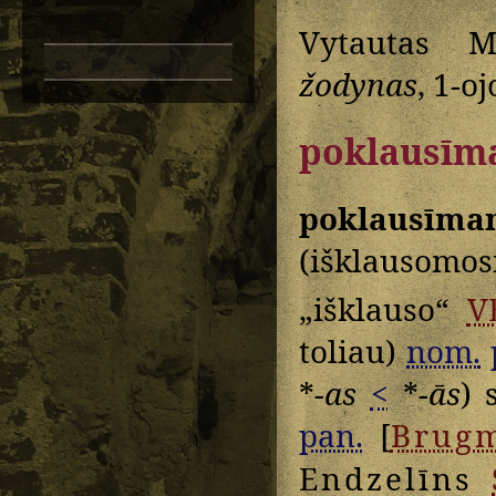
Vytautas M
žodynas
, 1-o
poklausīm
poklausīma
(išklausomo
„išklauso“
V
toliau)
nom.
*
-as
<
*
-ās
) 
pan.
[
Brug
Endzelīns