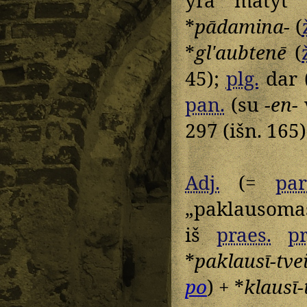
*
pādamina-
(
*
glʹaubtenē
(
45);
plg.
dar 
pan.
(su
-en-
297 (išn. 165)
Adj.
(=
par
„paklausomas
iš
praes.
pr
*
paklausī-tve
po
) + *
klausī-