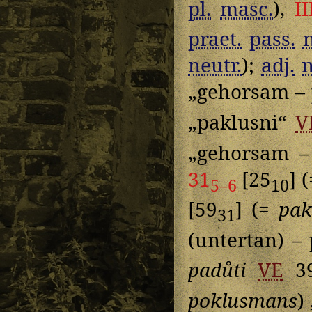
pl.
masc.
),
I
praet.
pass.
neutr.
);
adj.
„gehorsam –
„paklusni“
V
„gehorsam –
31
[25
] 
5–6
10
[59
] (=
pak
31
(untertan) –
padůti
VE
3
poklusmans
)