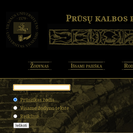
Prūsų kalbos
Žodynas
Išsami paieška
Rod
Prūsiškas žodis
Visame žodyno tekste
Reikšmė