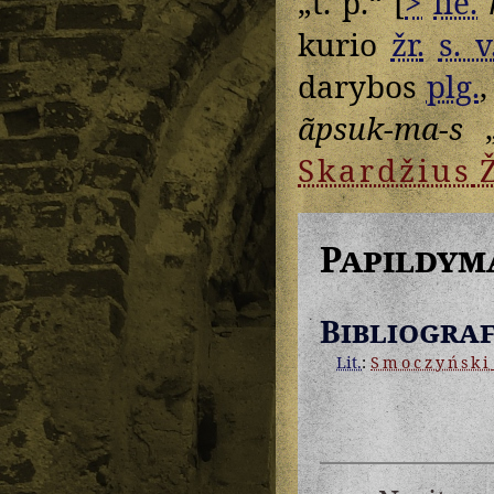
„t. p.“ [
>
lie.
kurio
žr.
s. v
darybos
plg.
,
ãpsuk-ma-s
„
Skardžius
Papildym
Bibliograf
Lit.
:
Smoczyński