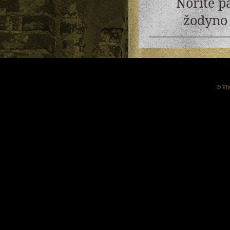
Norite p
žodyno 
© Vil