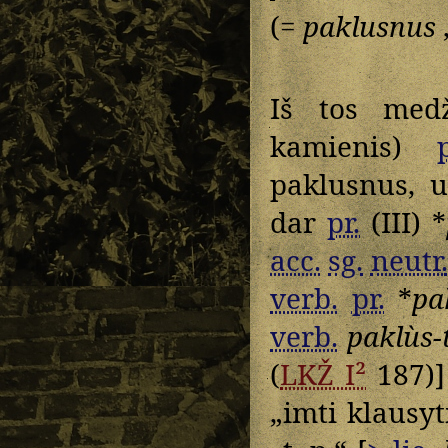
(=
paklusnus
Iš tos med
kamienis)
paklusnus, u
dar
pr.
(III) *
acc.
sg.
neutr.
verb.
pr.
*
pa
verb.
paklùs-t
(
LKŽ I²
187)
„imti klausyt