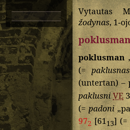
Vytautas M
žodynas
, 1-o
poklusma
poklusman
„
(=
paklusnas
(untertan) – 
paklusni
VE
3
(=
padoni
„pa
97
[61
] (
2
13