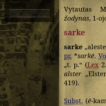
Vytautas M
žodynas
, 1-o
sarke
sarke
„aleste
pr.
*
sarkē
.
Vo
„t. p.“ (
Lex
2
alster
„Elste
419).
Subst.
(
ē
-kam