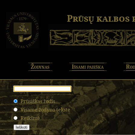
Prūsų kalbos
Žodynas
Išsami paieška
Rod
Prūsiškas žodis
Visame žodyno tekste
Reikšmė