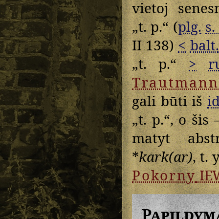
vietoj sene
„t. p.“ (
plg.
s.
II 138)
<
balt.
„t. p.“
>
r
Trautmann
gali būti iš
id
„t. p.“, o šis 
matyt abst
*
kark(ar)
, t. 
Pokorny
IE
Papildym