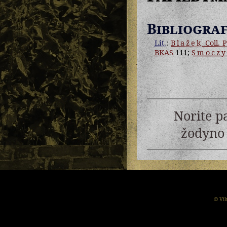
Bibliograf
Lit.
:
Blažek
Coll. P
BKAS
111;
Smoczy
Norite p
žodyno 
© Vil