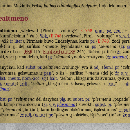
tautas Mažiulis,
Prūsų kalbos etimologijos žodynas
, 1-ojo leidimo 4 t
ealtmeno
ealtmeno
„wedewal (Pirol) – volungė“
E 748
nom.
sg.
fem.
rkumfleksiniu *
-ēn-
).
Vok.
(
E 748
)
wedewal
„Pirol – volungė“ =
v. v. ž
S
422
ir liter.
). Pirmasis buvo Endzelynas, kuris
pr.
(
E 748
) žodį pers
ēl-
) ir jį, dėl sufikso *
-menā-
lygindamas su
pr.
*
sē-menā
(
žr.
s
ndzelīns
FBR
II 9,
Endzelīns
SV
244). Tačiau pati šio
žr.
žodž
ški, visų pirma dėl to, kad
pr.
*
sēmenā
yra deverbatyvas (
žr.
semeno
)
nyčiau, kad
subst.
pr.
zēltmenā
„volungė“ yra iš
adj.
(
fem.
)
pr.
*
zēl
lsvumas, gelsvumas ir
pan.
“, o šis – sufikso *
-menā
(dėl jo
žr.
s. v. 
bst.
(
neutr.
,
nom.
-
acc.
sg.
)
balt.
*
źeltan
„blizgantis žalsvumas, gelsv
j.
(
neutr.
)
balt.
*
źeltan
„blizgančiai žalsvas, gelsvas ir
pan.
“ =
adj
ligan
).
bst.
pr.
*
zēlt-menā
dėl darybos
plg.
su
subst.
pr.
*
plesmenā
„papadė“ 
ek kitaip nei anksčiau (
žr.
s. v.
plasmeno
) suvokti:
subst.
pr.
*
plesme
*
plesmenā
„ta (tái), kam būdingas plokštumas, išplėstumas“
←
sub
plėstumas“
←
adj.
(
neutr.
)
pr.
*
plesan
„plokščias, išplėstas“ (toliau
žr.
s