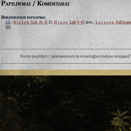
Papildymai / Komentarai
Bibliografijos papildymai
Lit.
:
Blažek
Coll. Pr. II
17;
Hinze
LgB V–VI
164t.;
Larsson
FsKlinge
112.
Norite papildyti / pakomentuoti šį etimologijos žodyno straipsn