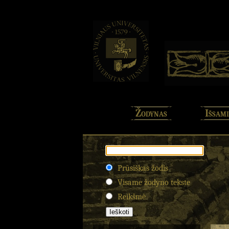
Žodynas
Išsami
Prūsiškas žodis
Visame žodyno tekste
Reikšmė