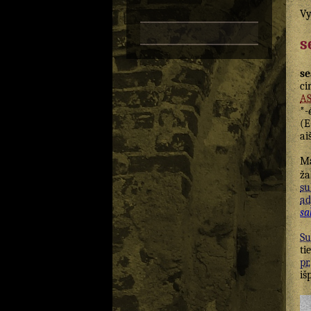
Vy
s
s
ci
A
*
-
(
E
ai
Ma
ža
su
ad
sa
Su
ti
pr.
iš