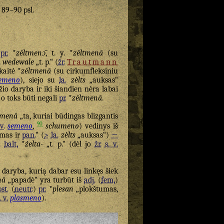
. 89–90 psl.
=
pr.
*
zēltmenɔ̄
, t. y. *
zēltmenā
(su
.
wedewale
„t. p.“ (
žr.
Trautmann
kaitė *
zēltmenā
(su cirkumfleksiniu
emeno
), siejo su
la.
zèlts
„auksas“
io daryba ir iki šiandien nėra labai
, o toks būti negali
pr.
*
zēltmenā
.
tmenā
„ta, kuriai būdingas blizgantis
90
v.
semeno
,
schumeno
) vedinys iš
umas ir
pan.
“ (
>
la.
zèlts
„auksas“)
←
.
balt.
*
źelta-
„t. p.“ (dėl jo
žr.
s. v.
daryba, kurią dabar esu linkęs šiek
nā
„papadė“ yra turbūt iš
adj.
(
fem.
)
st.
(
neutr.
)
pr.
*
plesan
„plokštumas,
. v.
plasmeno
).