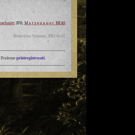
nschmitt
370;
Matzenauer
BKAS
Rinkevičius Vytautas
,
2013-04-01
į? Prašome
prisiregistruoti.