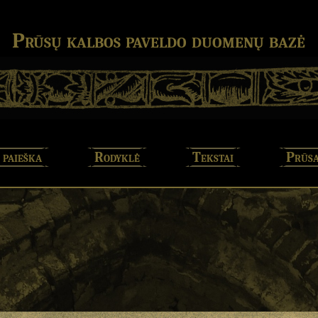
Prūsų kalbos paveldo duomenų bazė
 paieška
Rodyklė
Tekstai
Prūsa