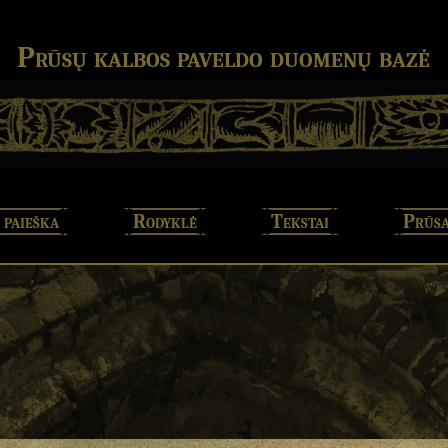
Prūsų kalbos paveldo duomenų bazė
 paieška
Rodyklė
Tekstai
Prūsa