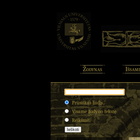
Žodynas
Išsami
Prūsiškas žodis
Visame žodyno tekste
Reikšmė