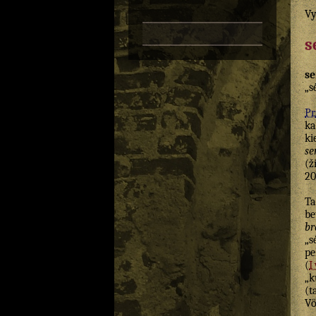
Vy
s
s
„s
Pr.
k
ki
s
(ž
20
Ta
be
br
„s
pe
(
„k
(t
Vö