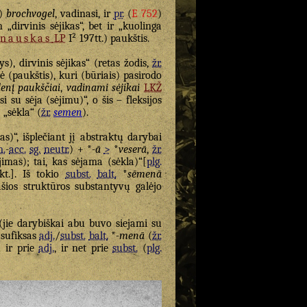
)
brochvogel
, vadinasi, ir
pr.
(
E 752
)
n „dirvinis sėjikas“, bet ir „kuolinga
anauskas
LP
I² 197tt.) paukštis.
s), dirvinis sėjikas“ (retas žodis,
žr.
 (paukštis), kuri (būriais) pasirodo
denį paukščiai
,
vadinami sėjikai
LKŽ
si su sėja (sėjimu)“, o šis – fleksijos
>
„sėkla“ (
žr.
semen
).
as)“, išplečiant jį abstraktų darybai
.
-
acc.
sg.
neutr.
) + *
-ā
>
*
veserā
,
žr.
jimas); tai, kas sėjama (sėkla)“[
plg.
kt.]. Iš tokio
subst.
balt.
*
sēmenā
ašios struktūros substantyvų galėjo
jie darybiškai abu buvo siejami su
 sufiksas
adj.
/
subst.
balt.
*
-menā
(
žr.
u ir prie
adj.
, ir net prie
subst.
(
plg.