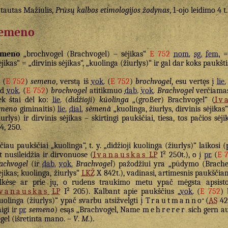
tautas Mažiulis,
Prūsų kalbos etimologijos žodynas
, 1-ojo leidimo 4 t
emeno
emeno
„brochvogel (Brachvogel) – sėjikas“
E 752
nom.
sg.
fem.
ėjikas“ = „dirvinis sėjikas“, „kuolinga (žiurlys)“ ir gal dar koks paukšti
(
E 752
)
semeno
, verstą iš
vok.
(
E 752
)
brochvogel
, esu vertęs į
lie.
ad
vok.
(
E 752
)
brochvogel
atitikmuo
dab.
vok.
Brachvogel
verčiama
ek štai dėl ko:
lie.
(
didžioji
)
kúolinga
„(großer) Brachvogel“ (
Iv
emeno
giminaitis)
lie.
dial.
sėmenà
„kuolinga, žiurlys, dirvinis sėjikas
iurlys) ir dirvinis sėjikas – skirtingi paukščiai, tiesa, tos pačios sė
4, 250.
čiau paukščiai „kuolinga“, t. y. „didžioji kuolinga (žiurlys)“ laikosi (
t nusileidžia ir dirvonuose (
Ivanauskas
LP
I² 250t.), o į
pr.
(
E 
achvogel
(ir
dab.
vok.
Brachvogel
) pažodžiui yra „pūdymo (Brache)
ėjikas; kuolinga, žiurlys“
LKŽ
X 842t.), vadinasi, artimesnis paukščiams 
lkėse ar prie jų, o rudens traukimo metu ypač mėgsta apsisto
Ivanauskas
LP
I² 205). Kalbant apie paukščius „
vok.
(
E 752
) 
uolinga (žiurlys)“ ypač svarbu atsižvelgti į
Trautmanno
(
AS
42
aigi ir
pr.
semeno
) esąs „Brachvogel, Name
mehrerer
sich gern a
gel (išretinta mano. –
V
.
M
.).