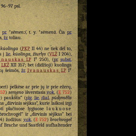
. 96–97 psl.
=
pr.
*
sēmenɔ̄
, t. y. *
sēmenā
. Čia
pr.
s,
žr.
toliau.
kúolinga
(
PKP
II 44) ne tiek dėl to,
s į
lie.
kúolinga
,
žiurlys
(
VLŽ
I 204),
anauskas
LP
I² 250), (
pr.
subst.
“
LKŽ
XII 357; bet (didžioji) kuolinga
jikų šeimõs,
žr.
Ivanauskas
LP
I²
peri) pelkėse ar prie jų ir prie ežerų,
752
)
semeno
išverstasis
vok.
(
E 752
)
 paukštis“ (
plg.
lie.
dial.
pūdymė̃lis
„dirvinis sėjikas“, kurie laikosi irgi
ti plačiuose lygiuose
laukuose
brochvogel“ ir „dirvinis sėjikas“ bei
4) žodžius:
vok.
(
E 752
)
brochvogel
uf Brache und Saatfeld aufhaltender