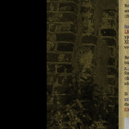
Re
s
(ž
Su
L
y
XI
ve
Be
bū
s. 
f
(d
at
Iš
ve
d
S