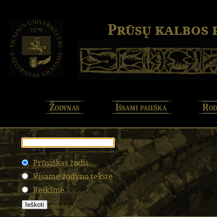
Prūsų kalbos
Žodynas
Išsami paieška
Rod
Prūsiškas žodis
Visame žodyno tekste
Reikšmė