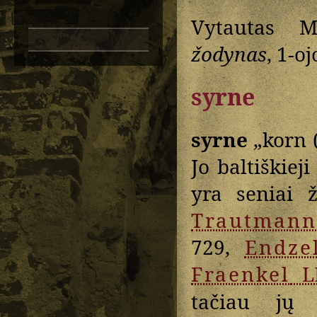
Vytautas M
žodynas
, 1-o
syrne
syrne
„korn 
Jo baltiškieji
yra seniai 
Trautmann
729,
Endze
Fraenkel
L
tačiau jų 