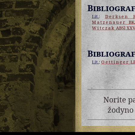
Bibliograf
Lit.
:
Derksen
E
Matzenauer
BK
Witczak
ABSl XX
Bibliograf
Lit.
:
Oettinger
L
Norite p
žodyno 