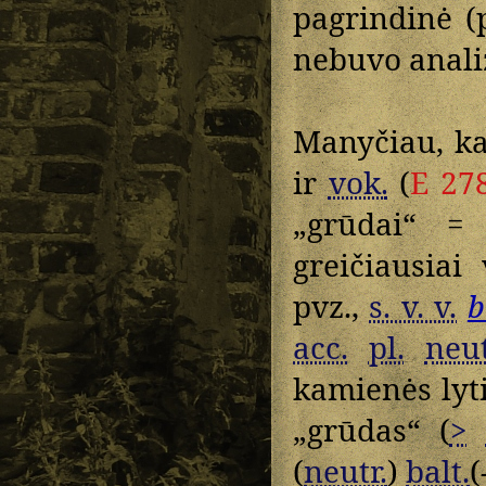
pagrindinė (
nebuvo anali
Manyčiau, k
ir
vok.
(
E 27
„grūdai“ 
greičiausiai
pvz.,
s. v. v.
b
acc.
pl.
neut
kamienės lyt
„grūdas“ (
>
(
neutr.
)
balt.
(