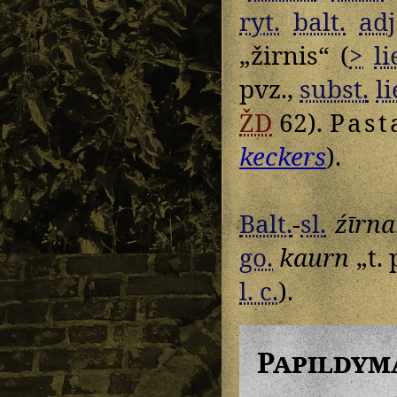
ryt.
balt.
adj
„žirnis“ (
>
li
pvz.,
subst.
li
ŽD
62).
Past
keckers
).
Balt.
-
sl.
źīrn
go.
kaurn
„t. 
l. c.
).
Papildym