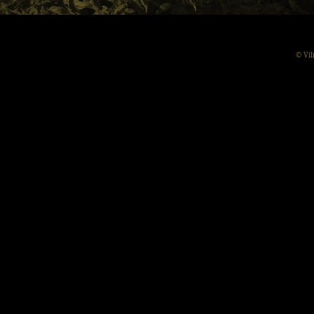
© Vil