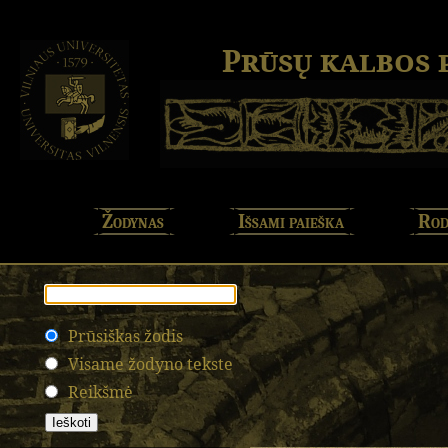
Prūsų kalbos
Žodynas
Išsami paieška
Rod
Prūsiškas žodis
Visame žodyno tekste
Reikšmė