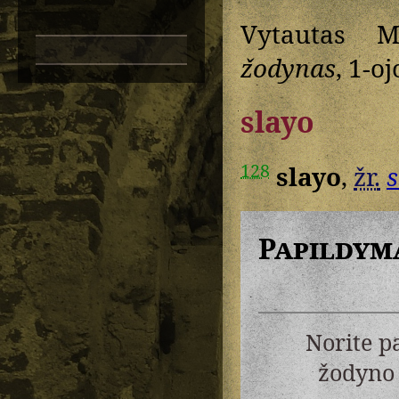
Vytautas M
žodynas
, 1-oj
slayo
128
slayo
,
žr.
s
Papildym
Norite p
žodyno 