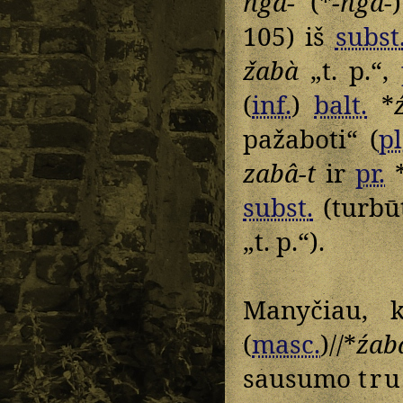
nga-
(*
-ngā-
105) iš
subst
žabà
„t. p.“,
(
inf.
)
balt.
*
pažaboti“ (
pl
zabâ-t
ir
pr.
subst.
(turb
„t. p.“).
Manyčiau, 
(
masc.
)//*
źab
sausumo
tr