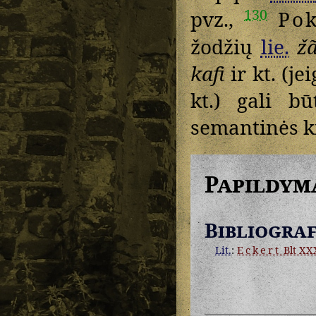
130
pvz.,
Po
žodžių
lie.
ž
kafi
ir kt. (je
kt.) gali b
semantinės k
Papildym
Bibliograf
Lit.
:
Eckert
Blt XXX