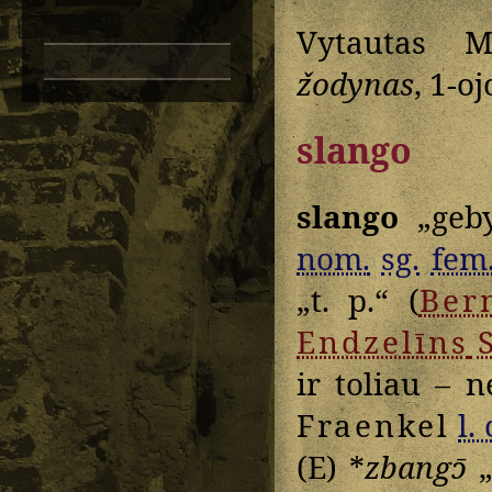
Vytautas M
žodynas
, 1-o
slango
slango
„geby
nom.
sg.
fem
„t. p.“ (
Ber
Endzelīns
S
ir toliau – n
Fraenkel
l. 
(E) *
zbangɔ̄
„t