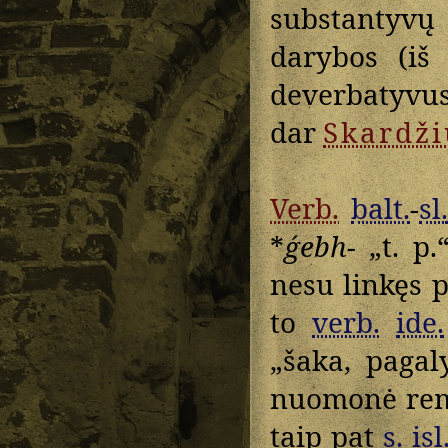
substanty
darybos (i
deverbatyvus
dar
Skardži
Verb.
balt.
-
sl.
*
ǵebh-
„t. p.“
nesu linkęs 
to
verb.
ide.
„šaka, pagal
nuomonė rem
taip pat
s. isl