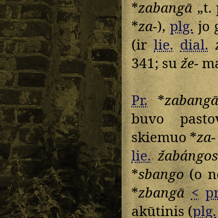
*
zabangā
„t. 
*
za-
),
plg.
jo 
(ir
lie.
dial.
341; su
že-
ma
Pr.
*
zabang
buvo pastov
skiemuo *
za-
lie.
žabángo
*
sbango
(o n
*
zbangā
<
pr
akūtinis (
plg.