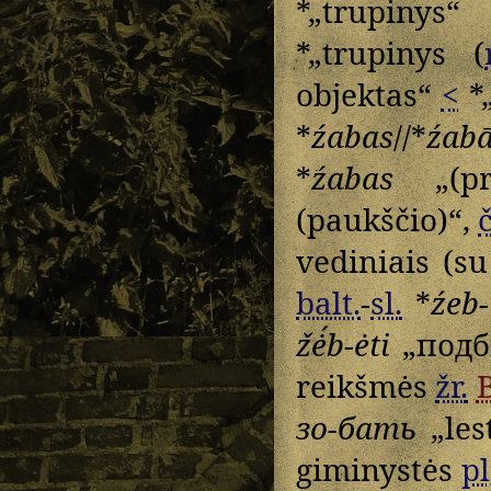
*„trupinys“
*„trupinys (
objektas“
<
*
*
źabas
//*
źab
*
źabas
„(pri
(paukščio)“,
vediniais (s
balt.
-
sl.
*
źeb-
žė́b-ėti
„подб
reikšmės
žr.
зо-бать
„lest
giminystės
pl