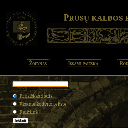
Prūsų kalbos
Žodynas
Išsami paieška
Rod
Prūsiškas žodis
Visame žodyno tekste
Reikšmė