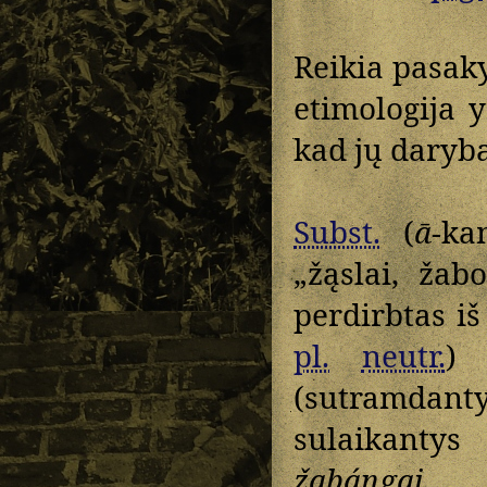
Reikia pasak
etimologija 
kad jų daryba
Subst.
(
ā
-ka
„žąslai, žab
perdirbtas i
pl.
neutr.
(sutramda
sulaikanty
žabángai
„k