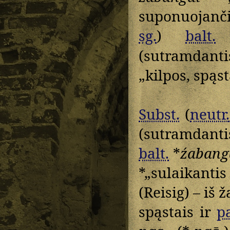
suponuojanč
sg.
)
balt.
(sutramdanti
„kilpos, spąs
Subst.
(
neutr.
(sutramdanti
balt.
*
źabang
*„sulaikanti
(Reisig) – iš 
spąstais ir
p