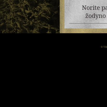
Norite p
žodyno 
© Vil