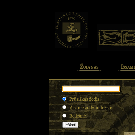
Žodynas
Išsami
Prūsiškas žodis
Visame žodyno tekste
Reikšmė