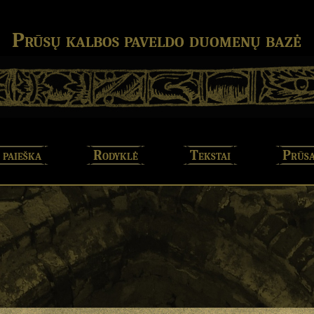
Prūsų kalbos paveldo duomenų bazė
 paieška
Rodyklė
Tekstai
Prūsa