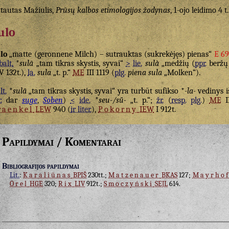
tautas Mažiulis,
Prūsų kalbos etimologijos žodynas
, 1-ojo leidimo 4 t.
ulo
lo
„matte (geronnene Milch) – sutrauktas (sukrekėjęs) pienas“
E 69
balt.
*
sulā
„tam tikras skystis, syvai“
>
lie.
sulà
„medžių (
ppr.
beržų 
V 132t.),
la.
sula
„t. p.“
ME
III 1119 (
plg.
piena sula
„Molken“).
lt.
*
sulā
„tam tikras skystis, syvai“ yra turbūt sufikso *
-la-
vedinys 
.
dar
suge
,
Soben
)
<
ide.
*
seu-/sū̆-
„t. p.“;
žr.
(
resp.
plg.
)
ME
I
raenkel
LEW
940 (
ir liter.
),
Pokorny
IEW
I 912t.
Papildymai / Komentarai
Bibliografijos papildymai
Lit.
:
Karaliūnas
BPIŠ
230tt.;
Matzenauer
BKAS
127;
Mayrhof
Orel
HGE
320;
Rix
LIV
912t.;
Smoczyński
SEJL
614.