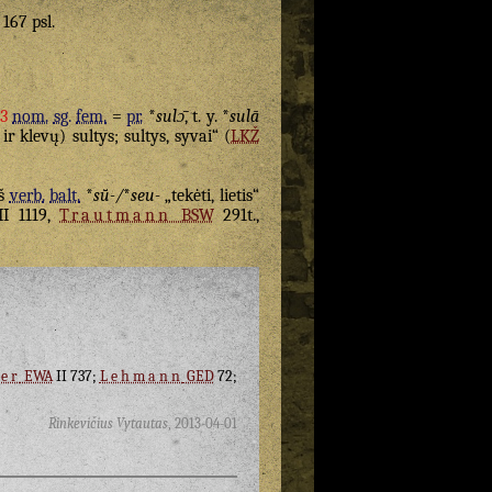
 167 psl.
3
nom.
sg.
fem.
=
pr.
*
sulɔ̄
, t. y. *
sulā
ir klevų) sultys; sultys, syvai“ (
LKŽ
iš
verb.
balt.
*
sū̆-/
*
seu-
„tekėti, lietis“
II 1119,
Trautmann
BSW
291t.,
er
EWA
II 737;
Lehmann
GED
72;
Rinkevičius Vytautas
,
2013-04-01