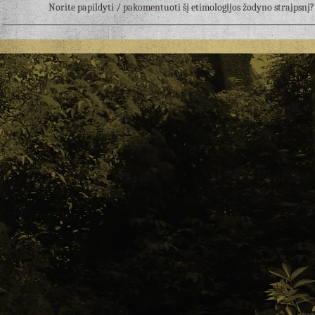
Norite papildyti / pakomentuoti šį etimologijos žodyno straipsn