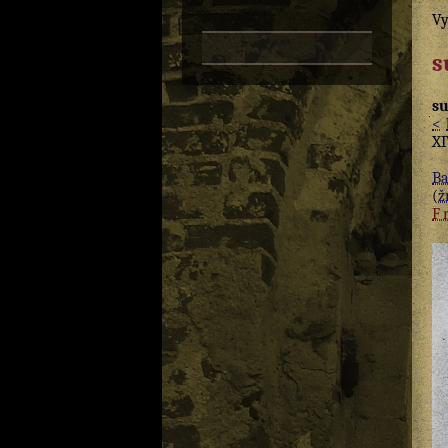
Vy
s
su
<
XI
Ba
(
žr
F