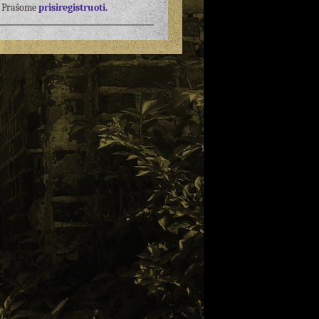
į? Prašome
prisiregistruoti.