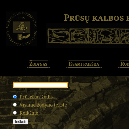
Prūsų kalbos
Žodynas
Išsami paieška
Rod
Prūsiškas žodis
Visame žodyno tekste
Reikšmė