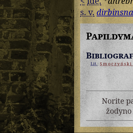
<
ide.
*
dhreb
s. v.
dirbinsn
Papildym
Bibliograf
Lit.
:
Smoczyński
Norite p
žodyno 