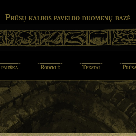
Prūsų kalbos paveldo duomenų bazė
 paieška
Rodyklė
Tekstai
Prūsa