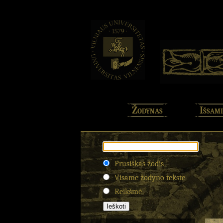
Žodynas
Išsami
Prūsiškas žodis
Visame žodyno tekste
Reikšmė