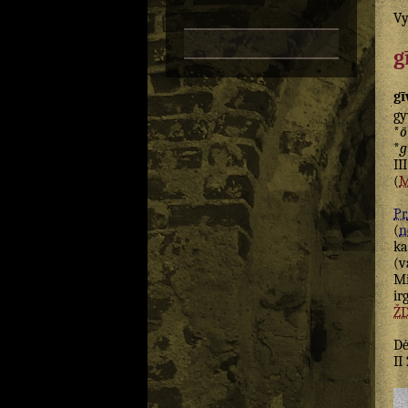
Vy
g
g
gy
*
ō
*
g
II
(
Pr.
(
n
k
(v
Mi
ir
Ž
D
II