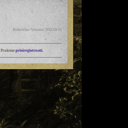
Rinkevičius Vytautas
,
2013-04-01
į? Prašome
prisiregistruoti.