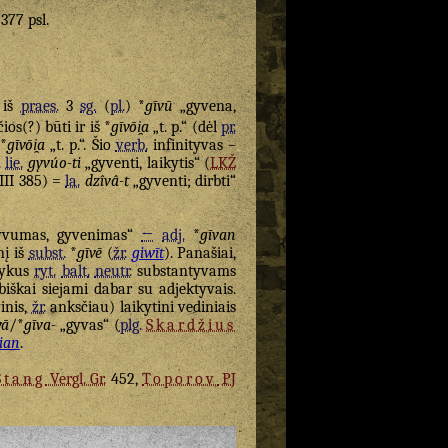
 377 psl.
 iš
praes.
3
sg.
(
pl.
) *
gīvū
„gyvena,
čios(?) būti ir iš *
gīvōi̯a
„t. p.“ (dėl
pr.
*
gīvōi̯a
„t. p.“. Šio
verb.
infinityvas –
.
lie.
gyvúo-ti
„gyventi, laikytis“ (
LKŽ
III 385) =
la.
dzîvâ-t
„gyventi; dirbti“
vumas, gyvenimas“
←
adj.
*
gīvan
nį iš
subst.
*
gīvē
(
žr.
giwīt
). Panašiai,
šnykus
ryt.
balt.
neutr.
substantyvams
iškai siejami dabar su adjektyvais.
inis,
žr.
anksčiau) laikytini vediniais
vā
/*
gīva-
„gyvas“ (
plg.
Skardžius
ian
.
Stang
Vergl. Gr.
452,
Toporov
PJ