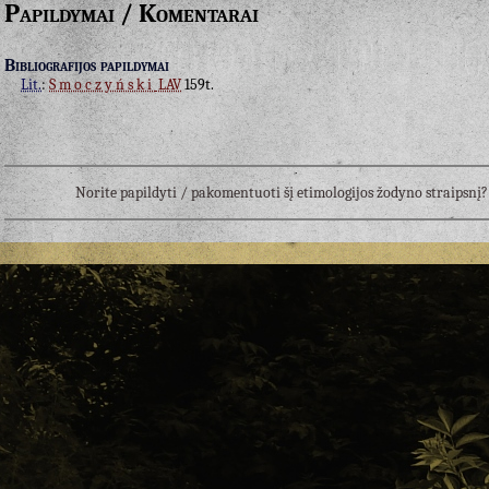
Papildymai / Komentarai
Bibliografijos papildymai
Lit.
:
Smoczyński
LAV
159t.
Norite papildyti / pakomentuoti šį etimologijos žodyno straipsn