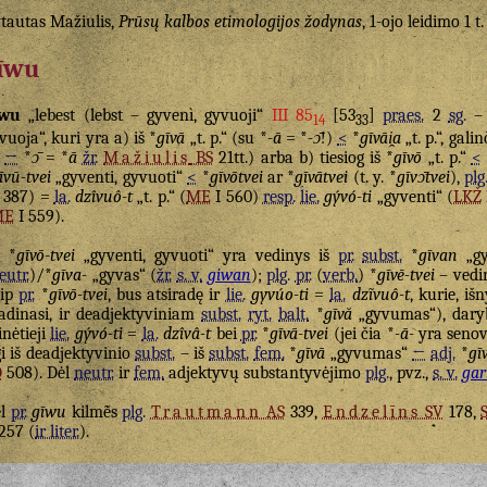
tautas Mažiulis,
Prūsų kalbos etimologijos žodynas
, 1-ojo leidimo 1 t.
īwu
īwu
„lebest (lebst – gyvenì, gyvuoji“
III 85
[53
]
praes.
2
sg.
–
14
33
vuoja“, kuri yra a) iš *
gīvā
„t. p.“ (su *
-ā
= *
-ɔ̄
!)
<
*
gīvāi̯a
„t. p.“, galin
→
*
ɔ̄
= *
ā
žr.
Mažiulis
BS
21tt.) arba b) tiesiog iš *
gīvō
„t. p.“
<
īvū-tvei
„gyventi, gyvuoti“
<
*
gīvōtvei
ar *
gīvātvei
(t. y. *
gīvɔ̄tvei
),
plg
I 387) =
la.
dzîvuô-t
„t. p.“ (
ME
I 560)
resp.
lie.
gývó-ti
„gyventi“ (
LKŽ
ME
I 559).
*
gīvō-tvei
„gyventi, gyvuoti“ yra vedinys iš
pr.
subst.
*
gīvan
„gy
eutr.
)/*
gīva-
„gyvas“ (
žr.
s. v.
giwan
);
plg.
pr.
(
verb.
) *
gīvē-tvei
– vedi
aip
pr.
*
gīvō-tvei
, bus atsiradę ir
lie.
gyvúo-ti
=
la.
dzĩvuô-t
, kurie, i
adinasi, ir deadjektyviniam
subst.
ryt.
balt.
*
gīvă
„gyvumas“), daryb
nėtieji
lie.
gývó-ti
=
la.
dzîvâ-t
bei
pr.
*
gīvā-tvei
(jei čia *
-ā-
yra senov
gi iš deadjektyvinio
subst.
– iš
subst.
fem.
*
gīvā
„gyvumas“
←
adj.
*
gī
D
508). Dėl
neutr.
ir
fem.
adjektyvų substantyvėjimo
plg.
, pvz.,
s. v.
gar
ėl
pr.
gīwu
kilmė̃s
plg.
Trautmann
AS
339,
Endzelīns
SV
178,
 257 (
ir liter.
).