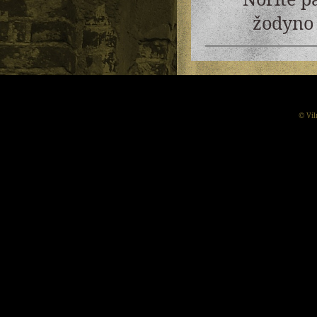
žodyno 
© Vil