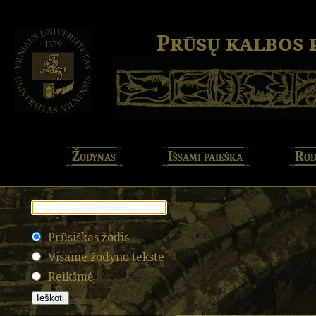
Prūsų kalbos
Žodynas
Išsami paieška
Rod
Prūsiškas žodis
Visame žodyno tekste
Reikšmė