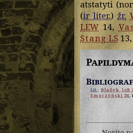
atstatyti (no
(
ir liter.
)
žr.
LEW
14,
Va
Stang
LS
13
Papildym
Bibliograf
Lit.
:
Blažek
LgB 
Smoczyński
DL
1
Norite p