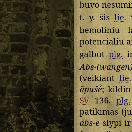
buvo nesumin
t. y. šis
lie.
bemoliniu l
potencialiu a
galbūt
plg.
i
Abs-(wangen
(veikiant
lie.
ãpušė̃
; kildi
SV
136,
plg.
patikimas (ju
abs-e
slypi i