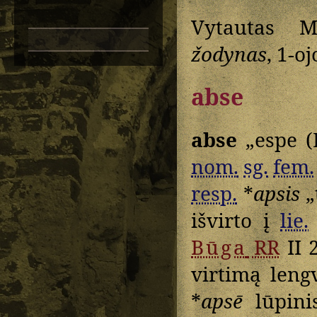
Vytautas M
žodynas
, 1-oj
abse
abse
„espe (
nom.
sg.
fem.
resp.
*
apsis
„
išvirto į
lie.
Būga
RR
II 
virtimą leng
*
apsē
lūpini