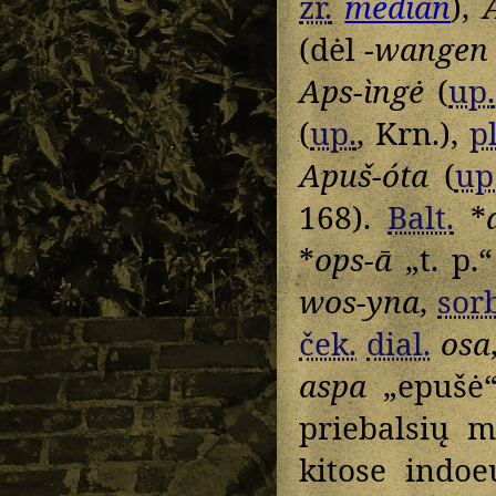
žr.
median
),
(dėl
-wangen
Aps-ìngė
(
up.
(
up.
, Krn.),
pl
Apuš-óta
(
up
168).
Balt.
*
*
ops-ā
„t. p.
wos-yna
,
sor
ček.
dial.
osa
aspa
„epušė
priebalsių m
kitose indoe