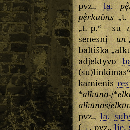
pvz.,
la.
pē
pḕ̹rkuôns
„t.
„t. p.“ – su
-
senesnį
-ūn-
baltiška „alk
adjektyvo
ba
(su)linkimas
kamienis
res
*
alkūna-
/*
elk
alkūnas
/
elkū
pvz.,
la.
subs
(
→
, pvz.,
lie.