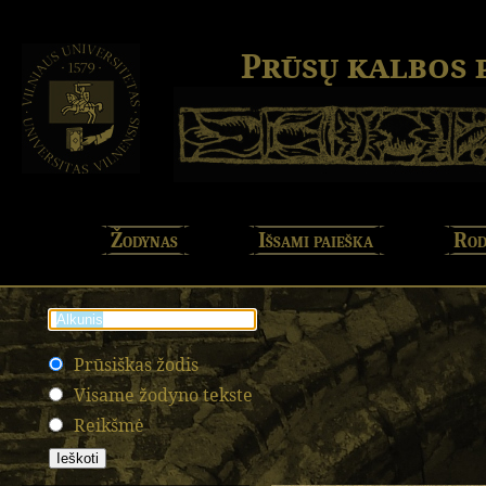
Prūsų kalbos
Žodynas
Išsami paieška
Rod
Prūsiškas žodis
Visame žodyno tekste
Reikšmė