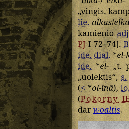
„vingis, kamp
lie.
al̃kas
/
el̃k
kamienio
adj
PJ
I 72–74].
B
ide.
dial.
*
el-
ide.
*
el-
„t. p
„uolektis“,
s.
(
<
*
ol-īnā
),
lo
(
Pokorny
I
dar
woaltis
.