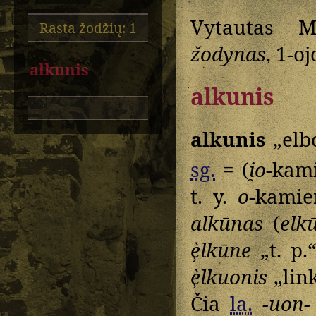
Vytautas M
Rasta žodžių: 1
žodynas
, 1-o
alkunis
alkunis
alkunis
„elb
sg.
= (
i̯o
-kami
t. y.
o
-kamie
alkūnas
(
elk
è̹lkūne
„t. p.“
è̹lkuonis
„link
Čia
la.
-uon-