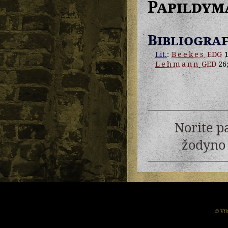
Papildym
Bibliograf
Lit.
:
Beekes
EDG
1
Lehmann
GED
26
Norite p
žodyno 
© Vil