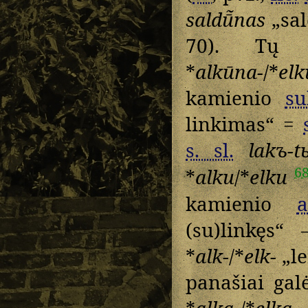
saldū̃nas
„sal
70). Tų 
*
alkūna-
/*
elk
kamienio
su
linkimas“ =
s. sl.
lakъ-t
6
*
alku
/*
elku
kamienio
a
(su)linkęs“
*
alk-
/*
elk-
„le
panašiai galė
*
alka-
/*
elka-