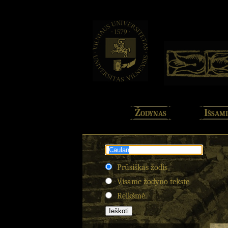
Žodynas
Išsami
Prūsiškas žodis
Visame žodyno tekste
Reikšmė