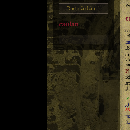
Vy
Rasta žodžių: 1
c
caulan
ca
to
ma
„b
ai
25
na
PJ
re
st
„b
143
vi
85
ma
(
p
ka