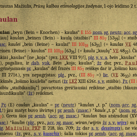
tautas Mažiulis,
Prūsų kalbos etimologijos žodynas
, 1-ojo leidimo 2 t
aulan
ulan
„beyn (Bein = Knochen) – kaulas“
E 155
nom.
sg.
neutr.
;
acc.
sg
liau]
kaulan
„beinen (Bein) – kaulą (staibio)“
III 85
[53
] (=
stai
7
29
sc.
kaulei
„bein (Beine) – kaulai“
III 101
[63
] (=
kaulas
VE
4
18
25
einen (Beine) – kaulus“
III 101
[63
] (=
kaulu
„kaulų“
VE
48
). Č
19
26
22
škiai „kaulas“ [ne „koja“ (pvz.
LKK
VIII 9)!],
plg.
v. v. a.
bein
„kaulas“ 
), pagaliau, ir
dab.
vok.
Bein
„koja; kaulas“;
žr.
dar, pvz.,
Pau
grinėjamasis
pr.
„kaulas“ dėl frazės
III 85
reiškęs dar ir „lošimo kau
7
III 275t.), yra nepagrįstas:
plg.
, pvz., (
III 85
=)
lie.
(
VE
36
)
st
7
10
ikšmė̃s „lošimo kaulelis“ neturi (
žr.
LKŽ
XIII 626t.
s. v.
stáibis
).
Pr.
(
III
aibiu
„staibikaulių“] pavartotas greičiausiai reikšme „staibio (blau
lauzdikaulis“ (
žr.
) reikšmei.
Pr.
(E)
caulan
„kaulas“ =
pr.
(
neutr.
) *
kaulan
„t. p.“ (
nom.
-
acc.
sg.
d.
!) jau matyt buvo išvirtęs į
pr.
semb.
(
masc.
) *
kauls
„t. p.“ (
nom.
sg.
). Greta šios
pr.
semb.
(
acc.
sg.
masc.
) *
kaulan
bus atsiradusi (X
7
sc.
) *
kaulin
(
plg.
, pvz.,
acc.
sg.
masc.
wiran
/
wijrin
žr.
s. v.
wijrs
) su 
lg.
Mažiulis
PKP
II 218, išn. 709;
žr.
dar
s. v.
dessimpts
), ne v
mienu (
žr.
, pvz.,
s. v.
kasschis
); šalia tokios
pr.
semb.
(
acc.
sg.
masc