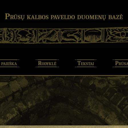
Prūsų kalbos paveldo duomenų bazė
 paieška
Rodyklė
Tekstai
Prūsa