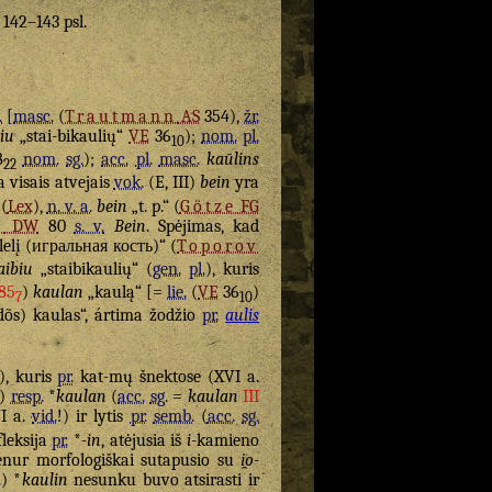
. 142–143 psl.
.
[
masc.
(
Trautmann
AS
354),
žr.
biu
„stai-bikaulių“
VE
36
);
nom.
pl.
10
8
nom.
sg.
);
acc.
pl.
masc.
kaūlins
22
ia visais atvejais
vok.
(E, III)
bein
yra
(
Lex
),
n. v. a.
bein
„t. p.“ (
Götze
FG
l
DW
80
s. v.
Bein
. Spėjimas, kad
lelį (игральная кость)“ (
Toporov
aibiu
„staibikaulių“ (
gen.
pl.
), kuris
 85
)
kaulan
„kaulą“ [=
lie.
(
VE
36
)
7
10
zdõs) kaulas“, ártima žodžio
pr.
aulis
), kuris
pr.
kat-mų šnektose (XVI a.
)
resp.
*
kaulan
(
acc.
sg.
=
kaulan
III
VI a.
vid.
!) ir lytis
pr.
semb.
(
acc.
sg.
fleksija
pr.
*
-in
, atėjusia iš
i
-kamieno
ienur morfologiškai sutapusio su
i̯o
-
.
) *
kaulin
nesunku buvo atsirasti ir