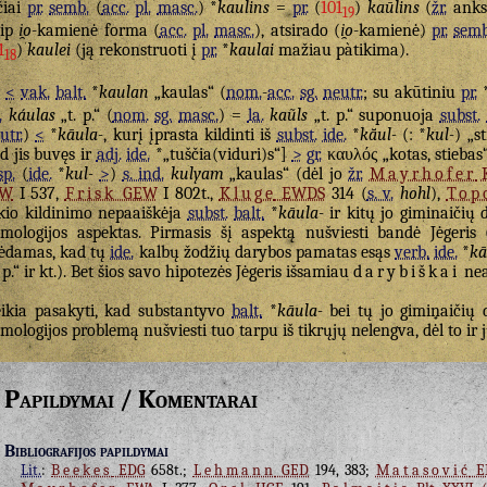
čiai
pr.
semb.
(
acc.
pl.
masc.
) *
kaulins
=
pr.
(
101
)
kaūlins
(
žr.
anksč
19
aip
i̯o
-kamienė forma (
acc.
pl.
masc.
), atsirado (
i̯o
-kamienė)
pr.
semb
1
)
kaulei
(ją rekonstruoti į
pr.
*
kaulai
mažiau pàtikima).
18
<
vak.
balt.
*
kaulan
„kaulas“ (
nom.
-
acc.
sg.
neutr.
; su akūtiniu
pr.
.
káulas
„t. p.“ (
nom.
sg.
masc.
) =
la.
kaũls
„t. p.“ suponuoja
subst.
utr.
)
<
*
kāula-
, kurį įprasta kildinti iš
subst.
ide.
*
kā̆ul-
(: *
kul-
) „s
d jis buvęs ir
adj.
ide.
*„tuščia(viduri)s“]
>
gr.
καυλός
„kotas, stiebas
sp.
(
ide.
*
kul-
>
)
s. ind.
kulyam
„kaulas“ (dėl jo
žr.
Mayrhofer
EW
I 537,
Frisk
GEW
I 802t.,
Kluge
EWDS
314 (
s. v.
hohl
),
Top
kio kildinimo nepaaiškėja
subst.
balt.
*
kāula-
ir kitų jo giminaičių
imologijos aspektas. Pirmasis šį aspektą nušviesti bandė Jėgeris 
ėdamas, kad tų
ide.
kalbų žodžių darybos pamatas esąs
verb.
ide.
*
kā
. p.“ ir kt.). Bet šios savo hipotezės Jėgeris išsamiau
darybiškai
nea
ikia pasakyti, kad substantyvo
balt.
*
kāula-
bei tų jo giminaičių
imologijos problemą nušviesti tuo tarpu iš tikrųjų nelengva, dėl to ir j
Papildymai / Komentarai
Bibliografijos papildymai
Lit.
:
Beekes
EDG
658t.;
Lehmann
GED
194, 383;
Matasović
E