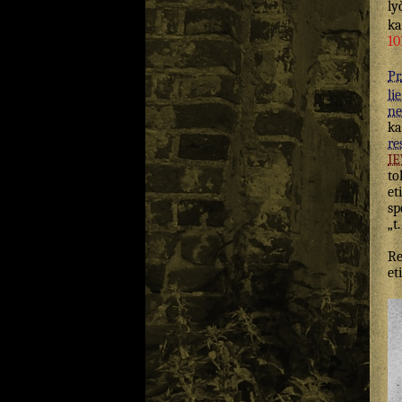
ly
k
10
Pr.
lie
ne
ka
re
I
to
et
sp
„t
Re
et