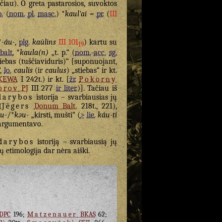
iau). O greta pastarosios, suvoktos
.
(
nom.
pl.
masc.
) *
kaulʹai =
pr.
(
III
*
-áu-
,
plg.
kaūlins
III 101
) kartu su
19
balt.
*
kaula(n)
„t. p.“ (
nom.
-
acc.
sg.
tiebas (tuščiaviduris)“ [suponuojant,
“,
lo.
caulis
(ir
caulus
) „stiebas“ ir kt.
KEWA
I 242t.) ir kt. [
žr.
Pokorny
orov
PJ
III 277
ir liter.
)]. Tačiau iš
darybos
istorija – svarbiausias jų
(
Jēgers
Donum Balt.
218t., 221),
u-
/*
kəu-
„kirsti, mušti“ (
>
lie.
káu-ti
rgumentavo.
darybos
istoriją – svarbiausią jų
ų etimologija dar nėra aiški.
DPC
196;
Matzenauer
BKAS
62;