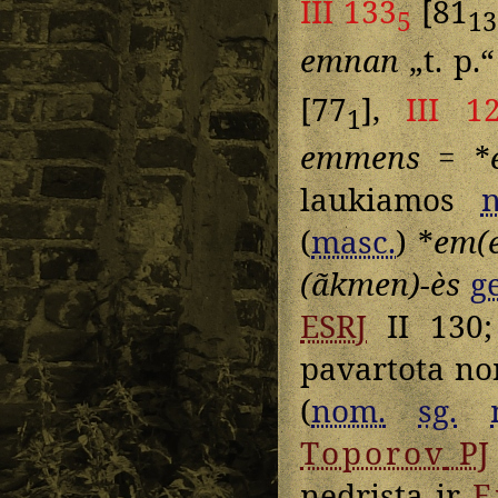
III 133
[81
5
13
emnan
„t. p.
[77
],
III 1
1
emmens
= *
laukiamos
(
masc.
) *
em(e
(ãkmen)-ès
g
ESRJ
II 130;
pavartota nom
(
nom.
sg.
Toporov
PJ
nedrįsta ir
E