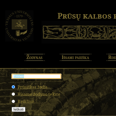
Prūsų kalbos
Žodynas
Išsami paieška
Rod
Prūsiškas žodis
Visame žodyno tekste
Reikšmė