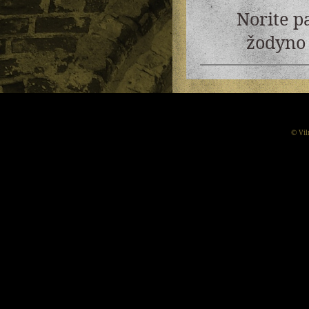
Norite p
žodyno 
© Vil