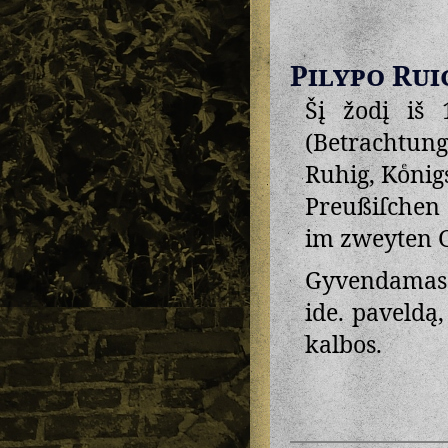
Pilypo Rui
Šį žodį iš 
(Betrachtung
Ruhig, Koͤnig
Preußiſchen 
im zweyten 
Gyvendamas 
ide. paveldą,
kalbos.