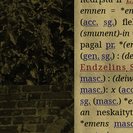
emnen
= *
e
(
acc.
sg.
) fl
(smunent)-in
pagal
pr.
*
(e
(
gen.
sg.
) :
(d
Endzelīns
masc.
) :
(deiw
masc.
):
x
(
acc
sg.
(
masc.
) *
e
an
neskaity
*
emens
masc