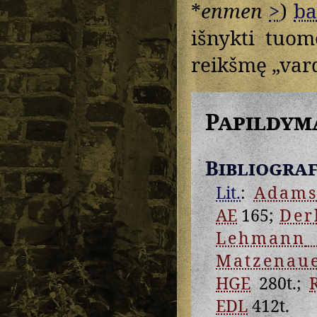
*
enmen
>
)
ba
išnykti tuom
reikšmę „vard
Papildym
Bibliograf
Lit.
:
Adam
AE
165;
Der
Lehmann
Matzenau
HGE
280t.;
EDL
412t.