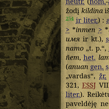
neutr.
(
nom.
-
žodį
kildina
i
254
ir liter.
) :
>
*
inmen
>
*
имя
ir kt.),
s
namo
„t. p.“,
ñem
,
het.
la
(
anuan
gen.
s
„vardas“,
žr.
321,
ESSJ
VII
liter.
). Reikė
paveldėję n