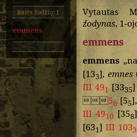
Vytautas M
Rasta žodžių: 1
žodynas
, 1-o
emmens
emmens
emmens
„na
[13
],
emnes
3
III 49
[33
1
35

5
[5
]
6
5
III 49
[35
10
8
[63
]
III 103
1
3