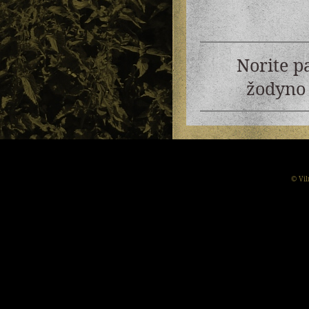
Norite p
žodyno 
© Vil