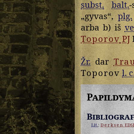
subst.
balt.
-
„gyvas“,
plg.
arba b) iš
ve
Toporov
PJ
I
Žr.
dar
Tra
Toporov
l. c
Papildym
Bibliograf
Lit.
:
Derksen
EDS