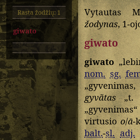
Vytautas M
Rasta žodžių: 1
žodynas
, 1-oj
giwato
giwato
giwato
„lebi
nom.
sg.
fem
„gyvenimas,
gyvãtas
„t.
„gyvenimas“ 
virtusio
o
/
ā
-
balt.
-
sl.
adj.
l