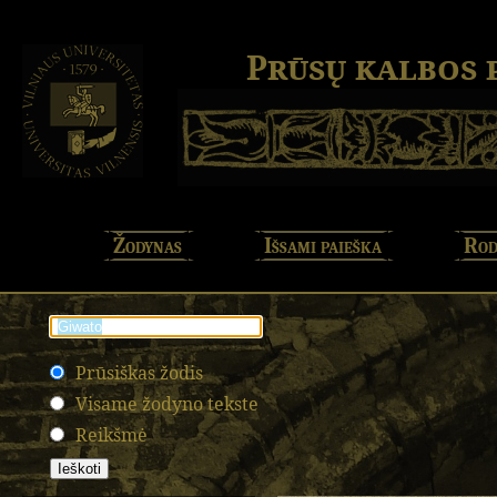
Prūsų kalbos
Žodynas
Išsami paieška
Rod
Prūsiškas žodis
Visame žodyno tekste
Reikšmė