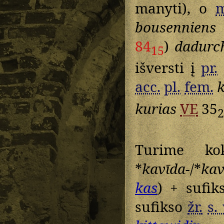
manyti), o
m
bousenniens
84
)
dadurc
15
išversti į
pr.
acc.
pl.
fem.
kurias
VE
35
2
Turime k
*
kavīda-
/*
kav
kas
) + sufi
sufikso
žr.
s. 