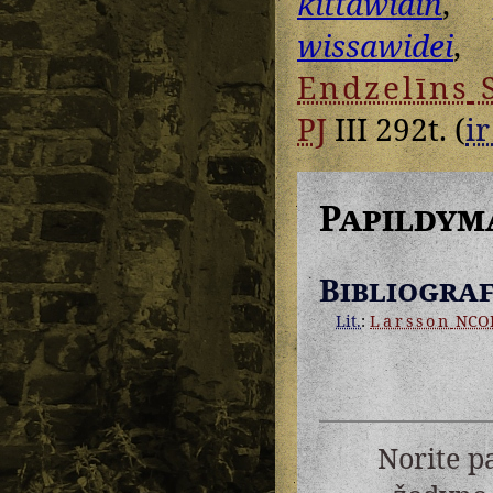
kittawidin
,
wissawidei
Endzelīns
PJ
III 292t. (
ir
Papildym
Bibliograf
Lit.
:
Larsson
NCO
Norite p