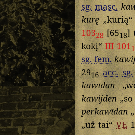
sg.
masc.
ka
kurę
„kurią
103
[65
]
28
18
kokį“
III 101
1
sg.
fem.
kawi
29
acc.
sg.
16
kawīdan
„we
kawijden
„so
perkawīdan
„
„už tai“
VE
1