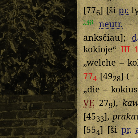
[77
] [ši
pr.
ly
6
148
neutr.
– 
anksčiau];
d
kokioje“
III 
„welche – k
77
[49
] (=
4
28
„die – kokiu
VE
27
),
kaw
9
[45
],
praka
33
[55
] [ši
pr.
4