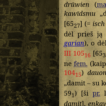
drūwien
(
ma
kawīdsmu
„d
[65
] (=
isch
27
dėl prieš j
garian
), o d
III 105
[65
16
3
ne
fem.
(kaip
104
)
dauo
15
„damit – su 
59
) [ši
pr.
l
1
damit
],
enka