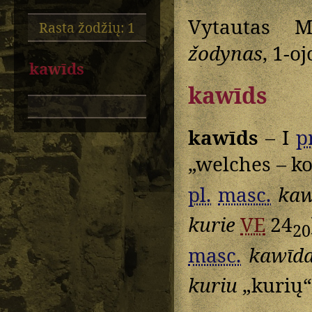
Vytautas M
Rasta žodžių: 1
žodynas
, 1-o
kawīds
kawīds
kawīds
– I
p
„welches – k
pl.
masc.
kaw
kurie
VE
24
20
masc.
kawīd
kuriu
„kurių