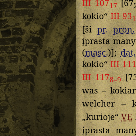
III 107
[67
17
kokio“
III 93
1
[ši
pr.
pron.
įprasta manyt
(
masc.
)];
dat.
kokio“
III 11
III 117
[7
8–9
was – koki
welcher – 
„kurioje“
VE
įprasta man