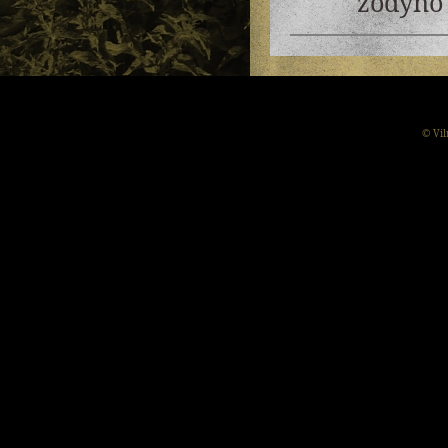
žodyno 
© Vil