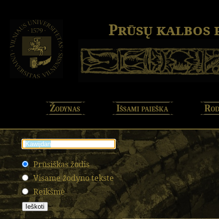
Prūsų kalbos
Žodynas
Išsami paieška
Rod
Prūsiškas žodis
Visame žodyno tekste
Reikšmė