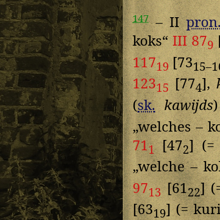
147
– II
pron
koks“
III 87
9
117
[73
19
15–1
123
[77
],
15
4
(
sk.
kawijds
„welches – ko
71
[47
] (=
1
2
„welche – k
97
[61
] 
13
22
[63
] (= kur
19