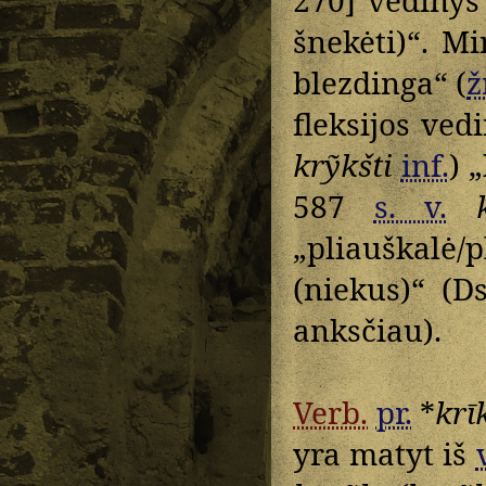
šnekėti)“. M
blezdinga“ (
ž
fleksijos ved
krỹkšti
inf.
) 
587
s. v.
„pliauškalė/p
(niekus)“ (D
anksčiau).
Verb.
pr.
*
krī
yra matyt iš