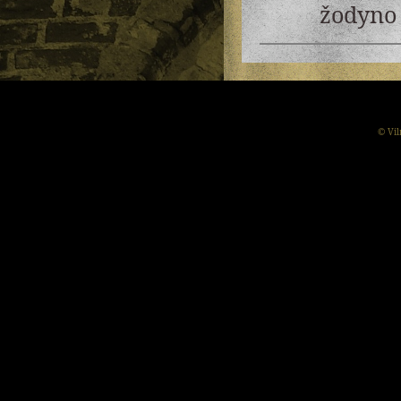
žodyno 
© Vil