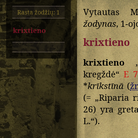
Vytautas M
Rasta žodžių: 1
žodynas
, 1-o
krixtieno
krixtieno
krixtieno
„e
kregždė“
E 
*
krīkstīnā
(
žr
(= „Riparia r
26) yra gre
L.“).