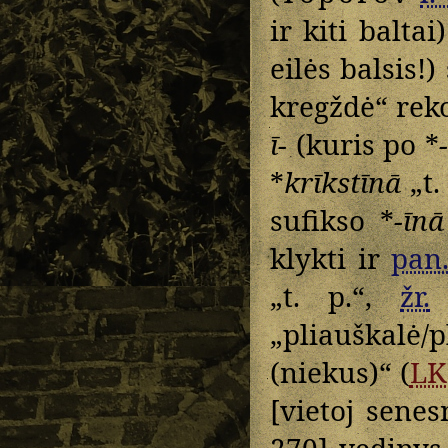
ir kiti baltai
eilės balsis!
kregždė“ rek
ī-
(kuris po *
*
krīkstīnā
„t.
sufikso *
-īnā
klykti ir
pan
„t. p.“,
žr.
„pliauškalė/p
(niekus)“ (
LK
[vietoj sene
270] vedinys