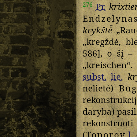
276
Pr.
krixtie
Endzelyna
krykštė̃
„Rauc
„kregždė, bl
586], o šį –
„kreischen“
subst.
lie.
kr
nelietė)
Bū
rekonstrukci
daryba) pasil
rekonstr
(
Toporov
l. 