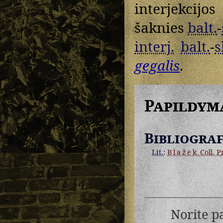
interjekcijos
šaknies
balt.
-
interj.
balt.
-
s
gegalis
.
Papildym
Bibliograf
Lit.
:
Blažek
Coll. Pr
Norite p