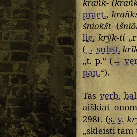
krañk- (krañk
praet.
,
krañkš
šniokšt-
(
šniõ
lie.
krỹk-ti
„r
(
→
subst.
krĩk
„t. p.“ (
→
ver
pan.
“).
Tas
verb.
bal
aiškiai onom
298t. (
s. v.
kr
„skleisti tam