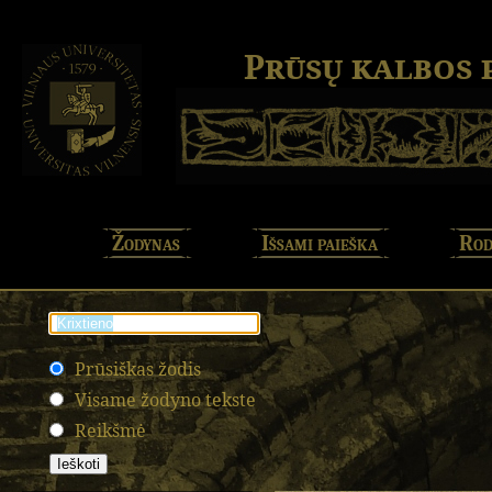
Prūsų kalbos
Žodynas
Išsami paieška
Rod
Prūsiškas žodis
Visame žodyno tekste
Reikšmė