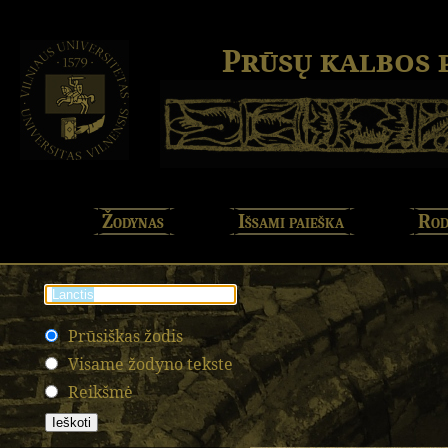
Prūsų kalbos
Žodynas
Išsami paieška
Rod
Prūsiškas žodis
Visame žodyno tekste
Reikšmė