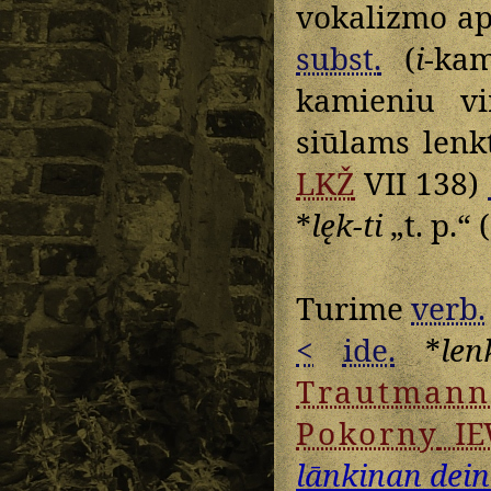
vokalizmo ap
subst.
(
i
-ka
kamieniu vi
siūlams lenkt
LKŽ
VII 138)
*
lęk-ti
„t. p.“ 
Turime
verb.
<
ide.
*
len
Trautmann
Pokorny
IE
lānkinan dei