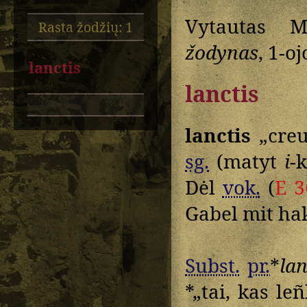
Vytautas M
Rasta žodžių: 1
žodynas
, 1-oj
lanctis
lanctis
lanctis
„creu
sg.
(matyt
i
-
Dėl
vok.
(
E 3
Gabel mit ha
Subst.
pr.
*
lan
*„tai, kas le