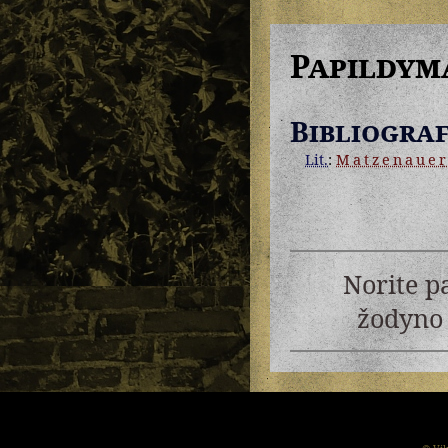
Papildym
Bibliograf
Lit.
:
Matzenaue
Norite p
žodyno 