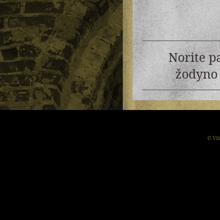
Norite p
žodyno 
© Vil