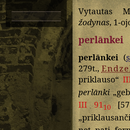
Vytautas M
žodynas
, 1-oj
perlānkei
perlānkei
(
s
279t.,
Endze
priklauso“
II
perlānki
„gebu
III 91
[57
10
„priklausanč
net pati for