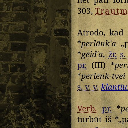
303,
Traut
Atrodo, kad 
*
perlānkʹa
„p
*
gēidʹa
,
žr.
s.
pr.
(III) *
per
*
perlēnk-tvei
s. v. v.
klantīu
Verb.
pr.
*
pe
turbūt iš *„p