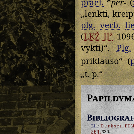
praef.
*
per-
(
„lenkti, kreip
plg.
verb.
lie
(
LKŽ II²
109
vykti)“.
Plg.
priklauso“ (
„t. p.“
Papildym
Bibliograf
Lit.
:
Derksen
EDS
SEJL
336.