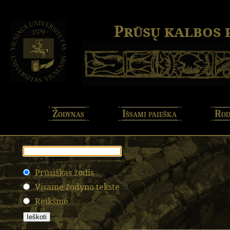
Prūsų kalbos
Žodynas
Išsami paieška
Rod
Prūsiškas žodis
Visame žodyno tekste
Reikšmė