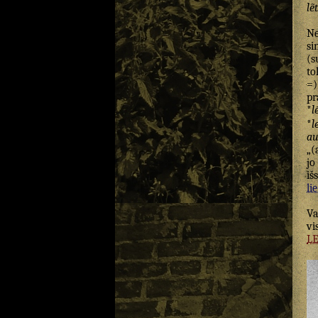
lẽ
N
si
(s
to
=)
pr
*
l
*
l
au
„(
jo
iš
lie
Va
vi
L