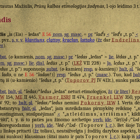
tautas Mažiulis,
Prūsų kalbos etimologijos žodynas
, 1-ojo leidimo 3 t.
adis
i
i
dis
„is (Eis) – ledas“
E 56
nom.
sg.
masc.
=
pr.
*
lad
s
<
*
led
s
„t. p.“
<
, pvz.,
s. v. v.
klantīuns
,
clattoy
,
kraclan
,
lattako
(
žr.
dar
Endzelīns
er.
).
bst.
(
o
-kamienis,
nom.
sg.
masc.
)
pr.
*
ledas
„ledas“ =
lie.
lẽdas
„t. p.“
om.
sg.
masc.
)
lie.
dial.
ledùs
„t. p.“ (
LKŽ
VII 228) =
la.
le̹dus
„t. p.“ 
edus
„t. p.“) suponuoja
subst.
(
o
-kamienį
resp.
u
-kamienį)
balt.
-
sl.
*
l
ladis
, o ne
E 56
*
ladan
!)]
resp.
*
ledus
„t. p.“ (
masc.
). Tuo, kad
bal
tų iš (
u
-kamienio) *
ledus
„t. p.“ (
Toporov
PJ
IV 411t.), sunku patik
bst.
balt.
-
sl.
*
ledas/
*
ledus
„ledas“ neturi etimologijos,
žr.
(
ir liter.
)
Be
SW
154,
ME
II 445,
Vasmer
ESRJ
II 474,
Fraenkel
LEW
350, y
V 92; to
balt.
-
sl.
*
ledas/
*
ledus
nemini
Pokorny
IEW
I. Verta dė
bstantyvą
balt.
-
sl.
„ledas“, jam suteikdamas pirmykštę reikšmę *„su
sustingimas, susilpnėjimas“
<
*„
atleidimas
,
atrišimas
“, kil
rišti“, t. y. iš to paties jau žinomo archetipo
verb.
ide.
*
lē(i)d-/
*
ləd
akoreguodamas į
verb.
ide.
*
lēd-/
*
ləd-
(
Toporov
l. c.
). Bet šioje 
u linkęs pritarti (
žr.
toliau), neatsižvelgta į žodžių darybos aspektą, b
bai sunkus) klausimas (šitai mato ir pats
Toporov
l. c.
): kaip iš
id