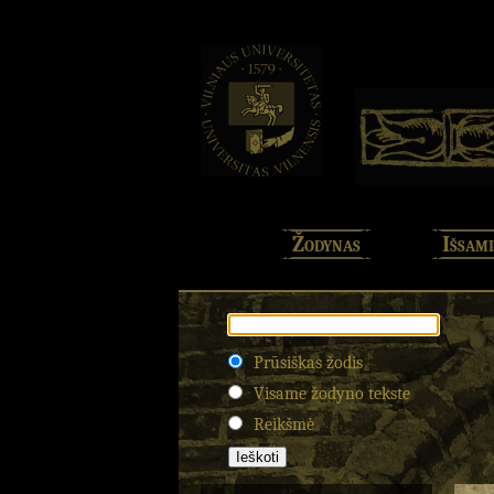
Žodynas
Išsami
Prūsiškas žodis
Visame žodyno tekste
Reikšmė