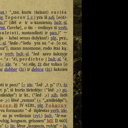
st.
) *„tas, kuris (šalant)
suriša
lg.
Toporov
l. c.
) yra iš
adj.
[
o(ā)
-
n.
)“ [dėl
o-
ir
u
-kamienių
balt.
-
sl.
)vā
,
Curche
], o šis – vedinys iš
verb.
suleisti
, sustandinti ir
pan.
)“ ↔
ija – labai senas dalykas!)
plg.
, pvz.,
.
-
sl.
*
leda-/
*
ledu-
yra su *
-e-
[o ne,
us“], mano nuomone, rodo štai ką:
s
verb.
balt.
-
sl.
*
led-
savo šaknyje
= *
ə
: *
ē
),
perdirbto
į
balt.
-
sl.
*
ĕ
,
(
<
ide.
*
e
: *
o
) eilę,
žr.
dar toliau [o
r.
dabber
(
žr.
) ir
debica
(
žr.
) šaknies
sti ir pan)“ [
<
ide.
*
ləd-
„t. p.“ (!),
žr.
t. p.“, iš kurio išriedėjo: (*
lēd-
>
)
go.
ileidęs“) ir kt., (*
lēd-
>
)
alb.
loth
no-
>
)
lënë
„ramus“ (
<
*„atsileidęs“),
orov
PJ
IV 413tt.,
plg.
Pokorny
yra formanto *
-d-
išplėstas
verb.
ide.
.“ su jo vediniais (
ryt.
)
balt.
*
lē-na-
uhig, langsam, gelassen“
ME
II 460]
p.“ (
>
lie.
lė̃tas
„langsam, ruhig“ =
la.