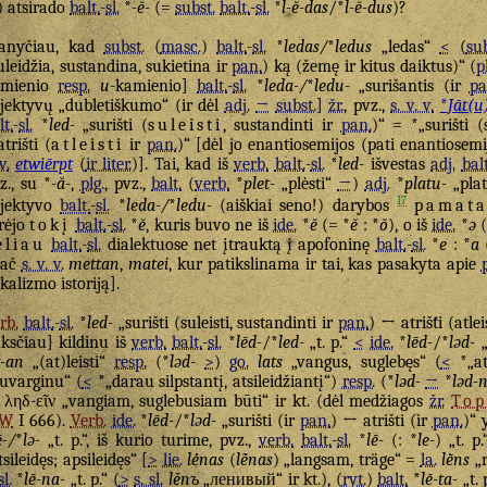
) atsirado
balt.
-
sl.
*
-ĕ-
(=
subst.
balt.
-
sl.
*
l-ĕ-das
/*
l-ĕ-dus
)?
anyčiau, kad
subst.
(
masc.
)
balt.
-
sl.
*
ledas/
*
ledus
„ledas“
<
(
sub
uleidžia, sustandina, sukietina ir
pan.
) ką (žemę ir kitus daiktus)“ (
p
amienio
resp.
u
-kamienio]
balt.
-
sl.
*
leda-/
*
ledu-
„surišantis (ir
pa
jektyvų „dubletiškumo“ (ir dėl
adj.
→
subst.
]
žr.
, pvz.,
s. v. v.
*
Jāt(u
lt.
-
sl.
*
led-
„surišti (
suleisti
, sustandinti ir
pan.
)“ = *„surišti (
atrišti (
atleisti
ir
pan.
)“ [dėl jo enantiosemijos (pati enantiosem
v.
etwiērpt
(
ir liter.
)]. Tai, kad iš
verb.
balt.
-
sl.
*
led-
išvestas
adj.
balt
z., su *
-ă-
,
plg.
, pvz.,
balt.
(
verb.
*
plet-
„plėsti“
→
)
adj.
*
platu-
„plat
17
jektyvo
balt.
-
sl.
*
leda-/
*
ledu-
(aiškiai seno!) darybos
pamata
rėjo
tokį
balt.
-
sl.
*
ĕ
, kuris buvo ne iš
ide.
*
ĕ
(= *
ĕ
: *
ŏ
), o iš
ide.
*
ə
(
ėliau
balt.
-
sl.
dialektuose net įtrauktą į apofoninę
balt.
-
sl.
*
e
: *
a
pač
s. v. v.
mettan
,
matei
, kur patikslinama ir tai, kas pasakyta apie
p
kalizmo istoriją].
rb.
balt.
-
sl.
*
led-
„surišti (suleisti, sustandinti ir
pan.
) ↔ atrišti (atlei
ksčiau] kildinu iš
verb.
balt.
-
sl.
*
lēd-
/*
led-
„t. p.“
<
ide.
*
lēd-
/*
ləd-
„
t-an
„(at)leisti“
resp.
(*
ləd-
>
)
go.
lats
„vangus, suglebęs“ (
<
*„ats
uvarginu“ (
<
*„darau silpstantį, atsileidžiantį“)
resp.
(*
ləd-
→
*
ləd-
ληδ-εῖν
„vangiam, suglebusiam būti“ ir kt. (dėl medžiagos
žr.
Top
EW
I 666).
Verb.
ide.
*
lēd-
/*
ləd-
„surišti (ir
pan.
) ↔ atrišti (ir
pan.
)“ 
ē-/
*
lə-
„t. p.“, iš kurio turime, pvz.,
verb.
balt.
-
sl.
*
lē-
(: *
le-
) „t. p
tsileidęs; apsileidęs“ [
>
lie.
lė́nas
(
lė̃nas
) „langsam, träge“ =
la.
lḕns
„r
sl.
*
lē-na-
„t. p.“ (
>
s. sl.
lěnъ
„ленивый“ ir kt.), (
ryt.
)
balt.
*
lē-ta-
„t. 