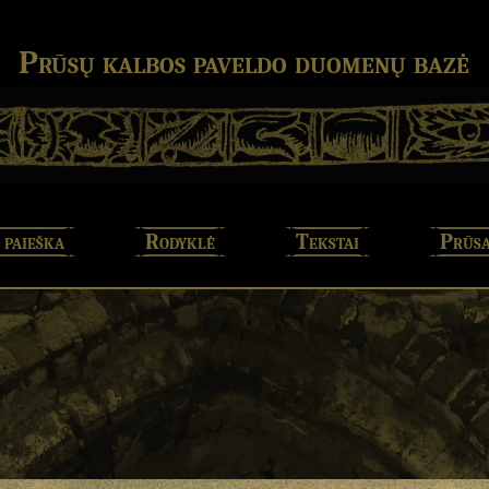
Prūsų kalbos paveldo duomenų bazė
 paieška
Rodyklė
Tekstai
Prūsa