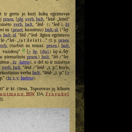
et ir greta jo kurį laiką egzistavęs
nį
praes.
[
plg.
verb.
balt.
*
leid-
„leisti“
 minėto
verb.
balt.
*
lēd-
(: *
led-
),
žr.
mi
su (
praet.
kamienu)
balt.
-
sl.
(*
lej-
.
balt.
-
sl.
*
lēd-/
*
led-
ilgiau egzistavo
*
lē-/
*
lei-
„(
at
)
leisti
…“ (t. y.
praes.
erb.
(turbūt su temat.
praes.
)
balt.
18
i
vandenį“
[
>
lie.
(
dial.
)
lej-ù/lė́j-
u atematiniu
praes.
)
balt.
*
lēi-
/*
lei-
aĩma-
,
žr.
-laims
), o dėl to ir minėtas
 į
verb.
balt.
*
lēid-
/*
leid-
„t. p.“, kuris,
variantinius verba
balt.
*
lēid-
„t. p.“ [
>
p.“ (
žr.
s. v.
laeims
).
ti“ ir kt. (tiesa, Toporovas jų kilmės
rautmann
BSW
154,
Fraenkel
3).