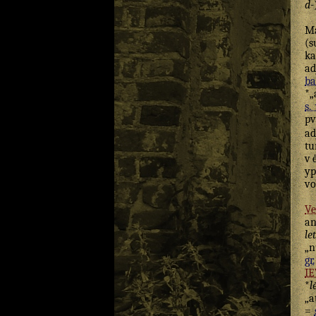
d-
M
(s
k
ad
ba
*„
s. 
pv
ad
tu
v
y
vo
Ve
an
le
„n
gr.
I
*
l
„a
=