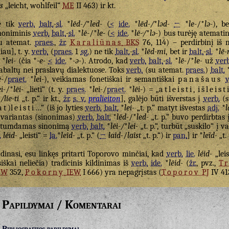
ts
„leicht, wohlfeil“
ME
II 463) ir kt.
e tik
verb.
balt.
-
sl.
*
lēd-/
*
led-
(
<
ide.
*
lēd-/
*
ləd-
←
*
le-
/*
lə-
), b
noniminis
verb.
balt.
-
sl.
*
lē-
/*
le-
(
<
ide.
*
lē-/
*
lə-
) bus turėję atemati
u atemat.
praes.
,
žr.
Karaliūnas
BKS
76, 114) – perdirbinį iš
liau], t. y.
verb.
(
praes.
1
sg.
) ne tik
balt.
-
sl.
*
lēd-mi
, bet ir
balt.
-
sl.
*
lē-
 *
lei-
(čia *
-e-
<
ide.
*
-ə-
). Atrodo, kad
verb.
balt.
-
sl.
*
lē-
/*
le-
už
verb
abaltų nei praslavų dialektuose. Toks
verb.
(su atemat.
praes.
)
balt.
ē-
/
praet.
*
lei-
), veikiamas fonetiškai ir semantiškai
panašaus
v
ei-
/*
lēi-
„lieti“ (t. y.
praes.
*
lei-
/
praet.
*
lēi-
) = „
atleisti
,
išleist
/líe-ti
„t. p.“ ir kt.,
žr.
s. v.
pralieiton
], galėjo būti išverstas į
verb.
(s
at
)
leisti
…“ (iš jo lyties
verb.
balt.
*
lei-
„t. p.“ matyt išvestas
adj.
*
l
 variantas (sinonimas)
verb.
balt.
*
lēd-
/*
led-
„t. p.“ buvo perdirbtas
stumdamas sinonimą
verb.
balt.
*
lēi-/
*
lei-
„t. p.“, turbūt „suskilo“ į 
.
léid-
„leisti“ =
la.
*
leîd-
„t. p.“ (
→
laîd-
/
laîst
„t. p.“) ir
pan.
] ir *
leĩd-
„t. 
dinasi, esu linkęs pritarti Toporovo minčiai, kad
verb.
lie.
léid-
„leis
siškai neliečia) tradicinis kildinimas iš
verb.
ide.
*
lēid-
(
žr.
, pvz.,
T
EW
352,
Pokorny
IEW
I 666) yra nepagrįstas (
Toporov
PJ
IV 41
Papildymai / Komentarai