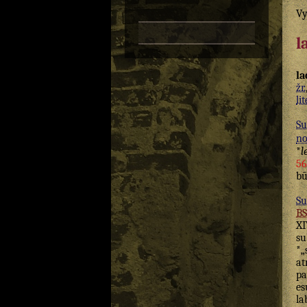
Vy
l
la
žr.
lit
Su
n
*
l
56
bū
Su
B
XI
su
*„
at
p
es
la