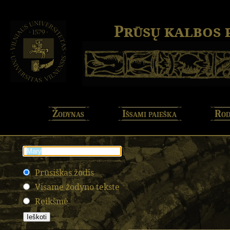
Prūsų kalbos
Žodynas
Išsami paieška
Rod
Prūsiškas žodis
Visame žodyno tekste
Reikšmė