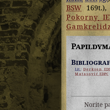
BSW
169t.),
Pokorny
I
Gamkrelid
Papildym
Bibliograf
Lit.
:
Derksen
EDS
Matasović
EDPC
Norite p