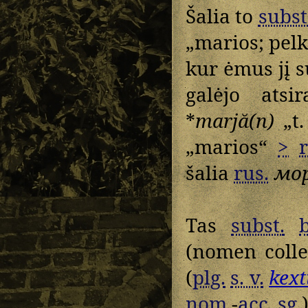
Šalia to
subst
„marios; pel
kur ėmus jį 
galėjo atsi
*
marjă(n)
„t.
„marios“
>
r
šalia
rus.
мо
Tas
subst.
b
(nomen coll
(
plg.
s. v.
kext
nom.
-
acc.
sg.