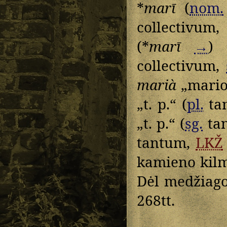
*
marī
(
nom.
collectivum
(*
marī
→
) 
collectivum,
marià
„mario
„t. p.“ (
pl.
ta
„t. p.“ (
sg.
ta
tantum,
LKŽ
kamieno kil
Dėl medžiag
268tt.