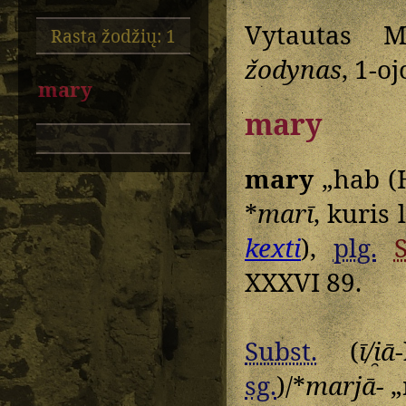
Vytautas M
Rasta žodžių: 1
žodynas
, 1-oj
mary
mary
mary
„hab (
*
marī
, kuris
kexti
),
plg.
XXXVI 89.
Subst.
(
ī/i̯ā
sg.
)/*
marjā-
„