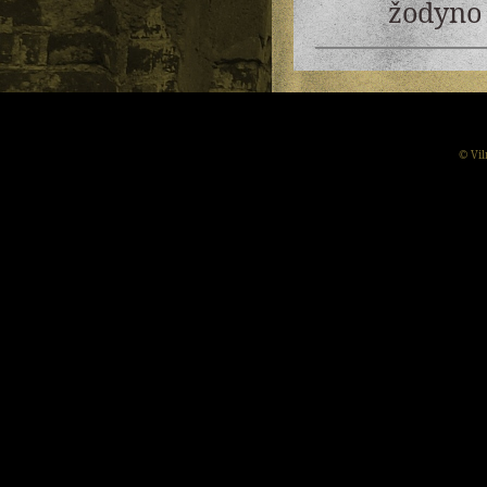
žodyno 
© Vil