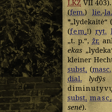
LKŽ
VII 403)
(
fem.
)
lie.
-
la
*„lydekaitė“ 
(
fem
.
!)
ryt.
„t. p.“,
žr.
ank
ekas
„lydeka“
kleiner Hecht
subst.
(
masc.
dial.
lydỹs
„
diminutyv
subst.
masc
.
senė
).