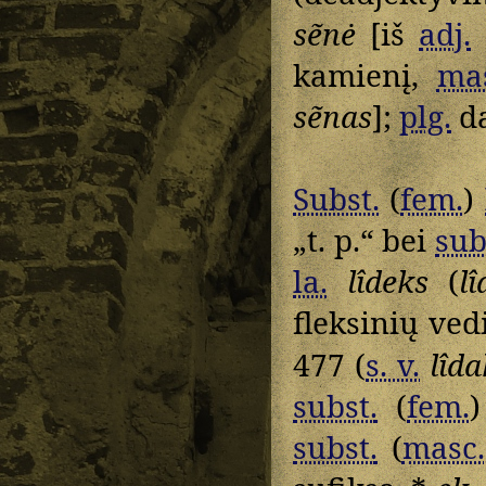
sẽnė
[iš
adj.
kamienį,
ma
sẽnas
];
plg.
d
Subst.
(
fem.
)
„t. p.“ bei
sub
la.
lîdeks
(
l
fleksinių ved
477 (
s. v.
lîd
subst.
(
fem.
subst.
(
masc.