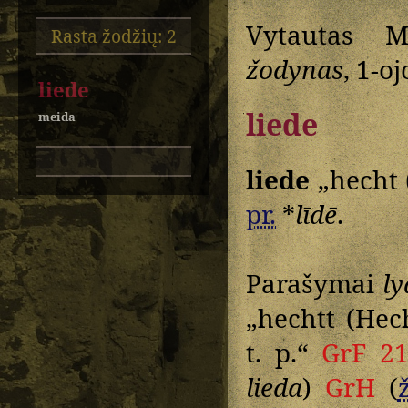
Vytautas M
Rasta žodžių: 2
žodynas
, 1-o
liede
liede
meida
liede
„hecht 
pr.
*
līdē
.
Parašymai
ly
„hechtt (Hech
t. p.“
GrF 2
lieda
)
GrH
(
ž