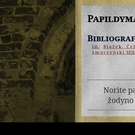
Papildym
Bibliograf
Lit.
:
Blažek
,
Če
Smoczyński
SEJ
Norite p
žodyno 