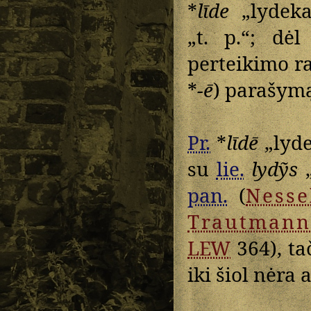
*
līde
„lydeka
„t. p.“; dė
perteikimo r
*
-ē
) parašym
Pr.
*
līdē
„lyde
su
lie.
lydỹs
„
pan.
(
Ness
Trautmann
LEW
364), ta
iki šiol nėra 