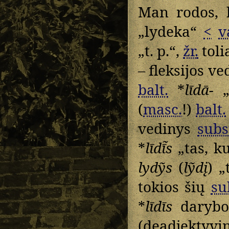
Man rodos,
„lydeka“
<
v
„t. p.“,
žr.
toli
– fleksijos ve
balt.
*
līdā-
„s
(
masc.
!)
balt.
vedinys
subs
*
līdī̃s
„tas, ku
lydỹs
(
lỹdį
) „
tokios šių
su
*
līdīs
darybos
(deadjektyvin