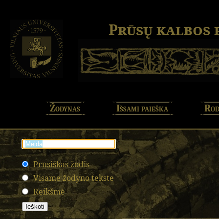
Prūsų kalbos
Žodynas
Išsami paieška
Rod
Prūsiškas žodis
Visame žodyno tekste
Reikšmė