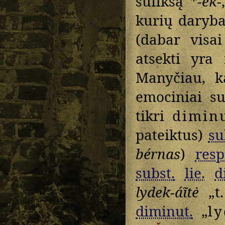
sufiksą *
-ek-
kurių daryba 
(dabar visa
atsekti yra
Manyčiau, k
emociniai su
tikri
dimin
pateiktus)
su
bérnas
)
resp
subst.
lie.
d
lydek-áĩtė
„t.
diminut.
„
ly