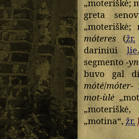
„moteriškė; m
greta seno
„moteriškė; 
móteres
(
žr.
dariniui
lie
segmento
-yn
buvo gal di
mótė
/
móter-
i
mot-ùlė
„mot
„moteriškė,
„motina“,
žr.