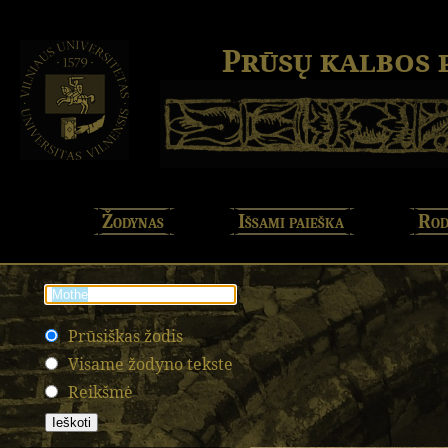
Prūsų kalbos
Žodynas
Išsami paieška
Rod
Prūsiškas žodis
Visame žodyno tekste
Reikšmė