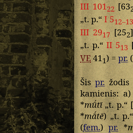
III 101
[63
22
„t. p.“
I 5
12–1
III 29
[25
17
2
„t. p.“
II 5
13
VE
41
) =
pr.
(
1
Šis
pr.
žodis 
kamienis: a
*
mū́tī
„t. p.“
*
mā́tē
) „t. p
(
fem.
)
pr.
*
m