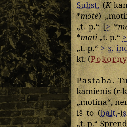
Subst.
(
K
-ka
*
mɔ̄tē
) „mot
„t. p.“ [
>
*
mā
*
mati
„t. p.“
>
„t. p.“
>
s. in
kt. (
Pokorn
Pastaba
. T
kamienis (
r
-
„motina“, ner
iš to (
balt.
-)
s
„t. p.“ Spren