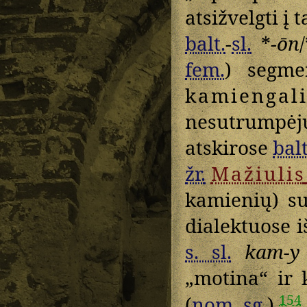
atsižvelgti į 
balt.
-
sl.
*
-ōn
fem.
) segme
kamiengali
nesutrumpė
atskirose
balt
žr.
Mažiulis
kamienių) su
dialektuose i
s. sl.
kam-y
„motina“ ir 
154
(
nom.
sg.
)