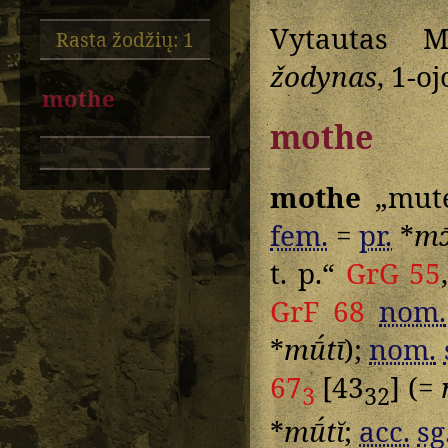
Vytautas M
Rasta žodžių: 1
žodynas
, 1-o
mothe
mothe
mothe
„mute
fem.
=
pr.
*
mɔ
t. p.“
GrG 55
GrF 68
nom.
*
mū́tī
);
nom.
67
[43
] (=
3
32
*
mū́tĭ
;
acc.
sg