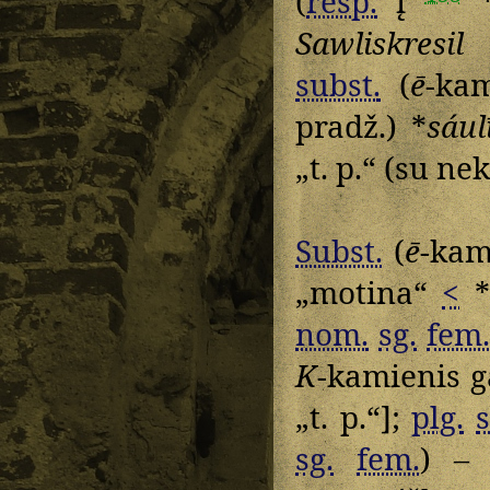
(
resp.
į
Sawliskresil
subst.
(
ē
-ka
pradž.) *
sául
„t. p.“ (su ne
Subst.
(
ē
-kam
„motina“
<
*
nom.
sg.
fem.
K
-kamienis g
„t. p.“];
plg.
sg.
fem.
) – 