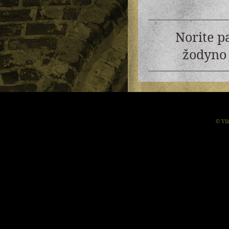
Norite p
žodyno 
© Vil