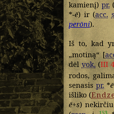
kamienį)
pr.
(
*
-ē
) ir (
acc.
perōni
).
Iš to, kad 
„motiną“ [
ac
dėl
vok.
(
III 
rodos, galima
senasis
pr.
*
ē
išliko (
Endze
ē+s
) nekirčiu
153