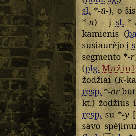
sl.
*
-ū-
), o š
*
-n
) – į
sl.
*
-
kamienis (
ba
susiaurėjo į
s
segmento *
-r
(
plg.
Mažiul
žodžiai (
K
-k
resp.
*
-ōr
būt
kt.) žodžius 
resp.
su *
-y
[
savo spėjimu