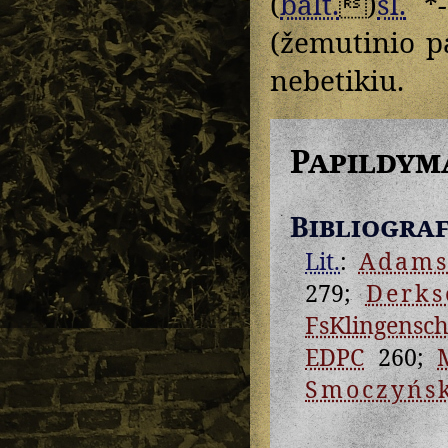
(
balt.
)
sl.
*
(žemutinio p
nebetikiu.
Papildym
Bibliograf
Lit.
:
Adam
279;
Derks
FsKlingensch
EDPC
260;
Smoczyńs