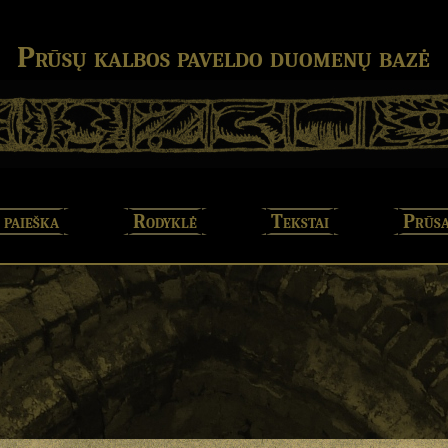
Prūsų kalbos paveldo duomenų bazė
 paieška
Rodyklė
Tekstai
Prūsa