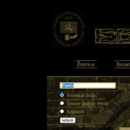
Žodynas
Išsami
Prūsiškas žodis
Visame žodyno tekste
Reikšmė