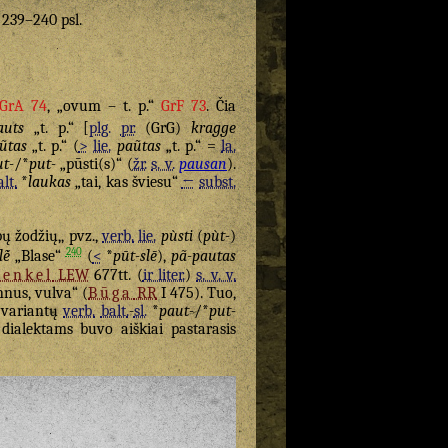
. 239–240 psl.
GrA 74
, „ovum – t. p.“
GrF 73
. Čia
auts
„t. p.“ [
plg.
pr.
(GrG)
kragge
ũtas
„t. p.“ (
>
lie.
paũtas
„t. p.“ =
la.
t-
/*
put-
„pūsti(s)“ (
žr.
s. v.
pausan
).
alt.
*
laukas
„tai, kas šviesu“
←
subst.
ų žodžių,, pvz.,
verb.
lie.
pùsti
(
pùt-
)
240
ė̃
„Blase“
(
<
*
pūt-slē
),
pã-pautas
aenkel
LEW
677tt. (
ir liter.
)
s. v. v.
nus, vulva“ (
Būga
RR
I 475). Tuo,
š variantų
verb.
balt.
-
sl.
*
paut-
/*
put-
dialektams buvo aiškiai pastarasis