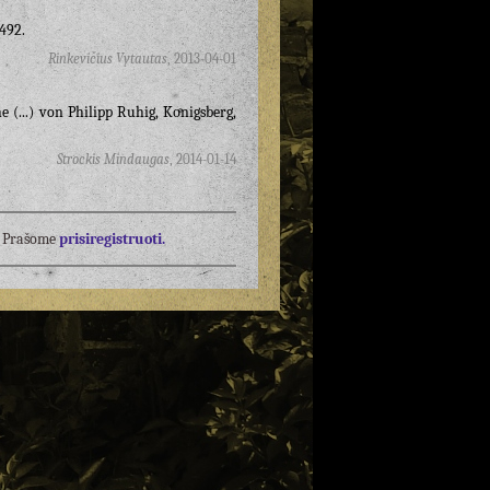
 492.
Rinkevičius Vytautas
,
2013-04-01
 (...) von Philipp Ruhig, Koͤnigsberg,
Strockis Mindaugas
,
2014-01-14
į? Prašome
prisiregistruoti.