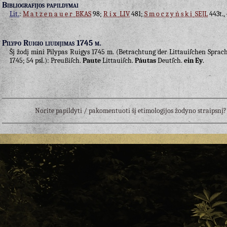
Bibliografijos papildymai
Lit.
:
Matzenauer
BKAS
98;
Rix
LIV
481;
Smoczyński
SEJL
443t.,
Pilypo Ruigio liudijimas 1745 m.
Šį žodį mini Pilypas Ruigys 1745 m. (Betrachtung der Littauiſchen Sprache
1745; 54 psl.): Preußiſch.
Paute
Littauiſch.
Páutas
Deutſch.
ein Ey
.
Norite papildyti / pakomentuoti šį etimologijos žodyno straipsn