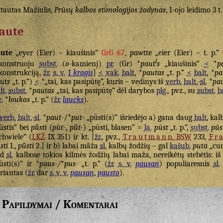
tautas Mažiulis,
Prūsų kalbos etimologijos žodynas
, 1-ojo leidimo 3 t
aute
aute
„eyer (Eier) – kiaušinis“
GrG 67
,
pawtte
„eier (Eier) – t. p.“
i
konstruoju
subst.
(
o
-kamienį)
pr.
(Gr) *
paut
s
„kiaušinis“
<
*
p
konstrukciją,
žr.
s. v.
I
kragis
]
<
vak.
balt.
*
pautas
„t. p.“
<
balt.
*
pa
uts
„t. p.“)
<
*„tai, kas pasipūtę“, kuris – vedinys iš
verb.
balt.
-
sl.
*
pau
lt.
subst.
*
pautas
„tai, kas pasipūtę“ dėl darybos
plg.
, pvz., su
subst.
b
e.
*
loukos
„t. p.“ (
žr.
laucks
).
verb.
balt.
-
sl.
*
paut-
/*
put-
„pūsti(s)“ išriedėjo a) gana daug
balt.
kalb
ūstis“ bei
pū̃sti
(
pùt-
,
pū̃t-
) „pūsti, blasen“ =
la.
pùst
„t. p.“,
subst.
pūsl
chwiele“ (
LKŽ
IX 351) ir kt. [
žr.
, pvz.,
Trautmann
BSW
233,
Fr
sti
1.,
pū̃sti
2.] ir b) labai mãža
sl.
kalbų žodžių – gal
kašub.
puta
„cun
ad
sl.
kalbose tokios kilmės žodžių labai maža, nereikėtų stebėtis: i
ūsti(s)“ ir *
paus-/
*
pus-
„t. p.“ (
žr.
s. v.
pausan
) populiaresnis
sl.
riantas (
žr.
dar
s. v. v.
pausan
,
pausto
).
Papildymai / Komentarai