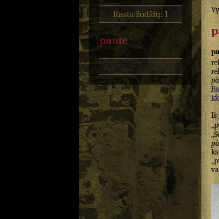
Vy
Rasta žodžių: 1
p
paute
p
re
re
pà
Ba
id
Iš
„p
„S
pù
k
„p
va