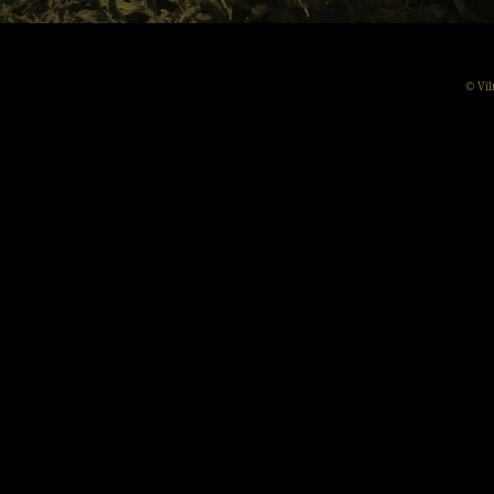
© Vil