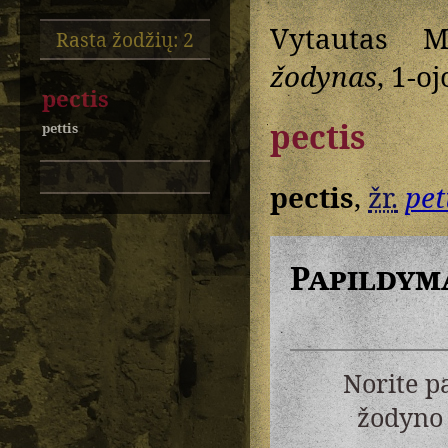
Vytautas M
Rasta žodžių: 2
žodynas
, 1-oj
pectis
pectis
pettis
pectis
,
žr.
pet
Papildym
Norite p
žodyno 