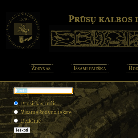
Prūsų kalbos
Žodynas
Išsami paieška
Rod
Prūsiškas žodis
Visame žodyno tekste
Reikšmė