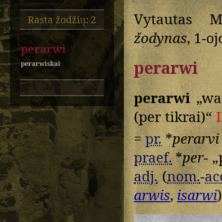
Vytautas M
Rasta žodžių: 2
žodynas
, 1-oj
perarwi
perarwi
perarwiskai
perarwi
„war
(per tikrai)“
=
pr.
*
perarvi
praef.
*
per-
„p
adj.
(
nom.
-
ac
arwis
,
isarwi
)