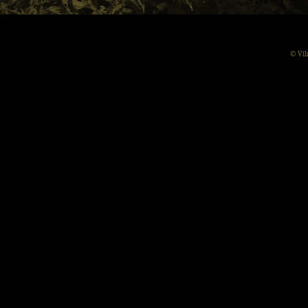
© Vil