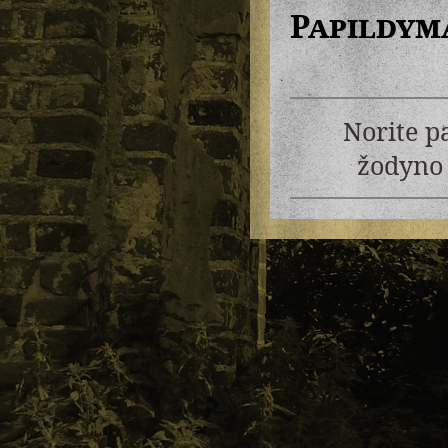
Papildym
Norite p
žodyno 