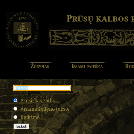
Prūsų kalbos
Žodynas
Išsami paieška
Rod
Prūsiškas žodis
Visame žodyno tekste
Reikšmė