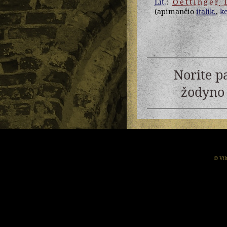
Lit.
:
Oettinger
L
(apimančio
italik.
,
ke
Norite p
žodyno 
© Vil