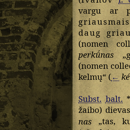
vargu ar 
griausmais
daug
gria
(nomen col
perkū́nas
„
(nomen coll
kelmų“ (
←
k
Subst.
balt.
žaibo) dievas
nas
„tas, ku