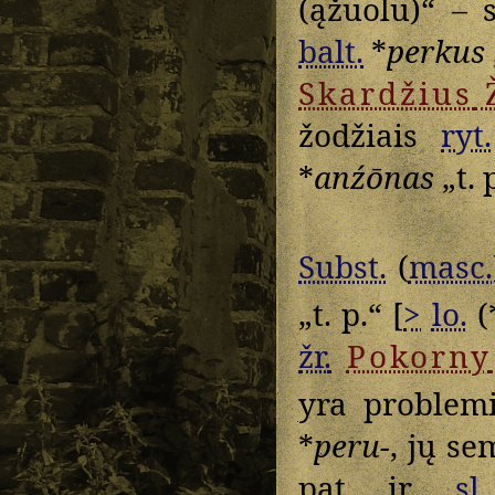
(ąžuolu)“ – 
balt.
*
perkus
Skardžius
žodžiais
ryt.
*
anźōnas
„t. p
Subst.
(
masc.
„t. p.“ [
>
lo.
(
žr.
Pokorny
yra problem
*
peru-
, jų se
pat ir
sl.