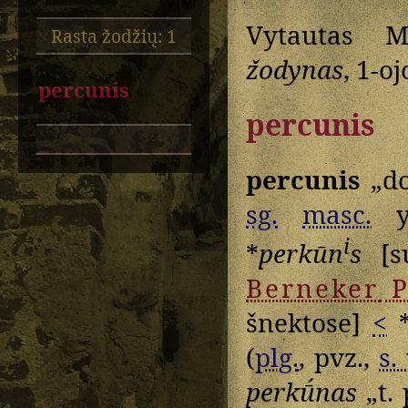
Vytautas M
Rasta žodžių: 1
žodynas
, 1-o
percunis
percunis
percunis
„do
sg.
masc.
yr
i
*
perkūn
s
[su
Berneker
P
šnektose]
<
(
plg.
, pvz.,
s. 
perkū́nas
„t. 