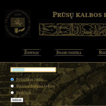
Prūsų kalbos
Žodynas
Išsami paieška
Rod
Prūsiškas žodis
Visame žodyno tekste
Reikšmė