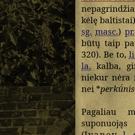
nepagrindžia
kėlę baltistai
sg.
masc.
)
pr.
būtų taip pa
320). Be to,
li
la.
kalba, gi
niekur nėra 
nei *
perkū́nis
Pagaliau 
suponuoją
(
Ivanov
l. 