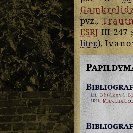
Gamkrelid
pvz.,
Traut
ESRJ
III 247
liter.
),
Ivano
Papildym
Bibliograf
Lit.
:
Běťáková
,
B
104t.;
Mayrhofer
Bibliograf