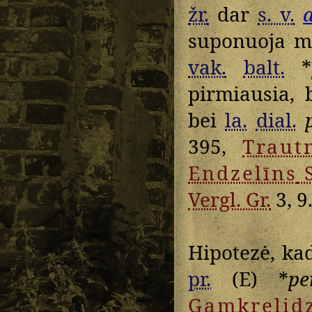
žr.
dar
s. v.
suponuoja m
vak.
balt.
*
pirmiausia, 
bei
la.
dial.
395,
Traut
Endzelīns
Vergl. Gr.
3, 9
Hipotezė, k
pr.
(E) *
pe
Gamkrelid