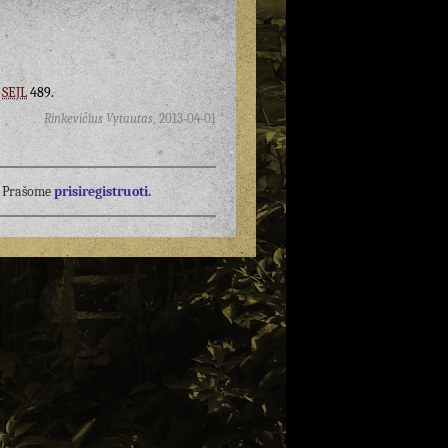
,
SEJL
489.
Rinkevičius Vytautas
,
2013-04-01
į? Prašome
prisiregistruoti.