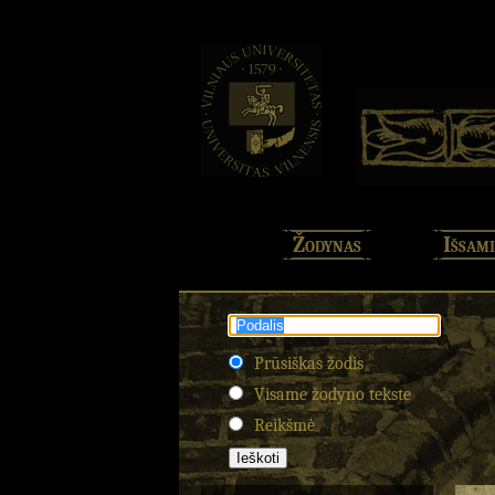
Žodynas
Išsami
Prūsiškas žodis
Visame žodyno tekste
Reikšmė