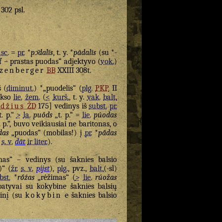
 302 psl.
sc.
=
pr.
*
pɔ̄dalīs
, t. y. *
pādalīs
(su *
-
f – prastas puodas“ adjektyvo (
vok.
)
zenberger
BB
XXIII 308t.
 (
diminut.
) *„puodelis“ (
plg.
PKP
II
ikso
lie.
žem.
(
<
kurš.
, t. y.
vak.
balt.
rdžius
ŽD
175] vedinys iš
subst.
pr.
t. p.“
>
la.
puôds
„t. p.“ =
lie.
púodas
. p.“, buvo veikiausiai ne baritonas, o
das
„puodas“ (mobilas!) į
pr.
*
pā́das
s. v.
dāt
ir liter.
).
mas“ – vedinys (su šaknies balsio
)“ (
žr.
s. v.
pijst
),
plg.
, pvz.,
balt.
(-sl)
bst.
*
rṓźas
„rėžimas“ (
>
lie.
rúožas
batyvai su kokybine šaknies balsių
inį (su
kokybin
e šaknies balsio