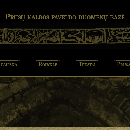
Prūsų kalbos paveldo duomenų bazė
 paieška
Rodyklė
Tekstai
Prūsa