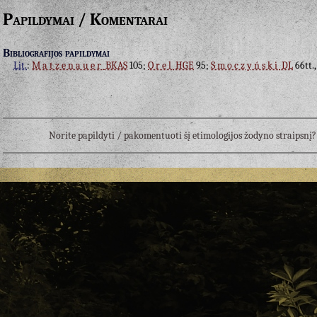
Papildymai / Komentarai
Bibliografijos papildymai
Lit.
:
Matzenauer
BKAS
105;
Orel
HGE
95;
Smoczyński
DL
66tt.
Norite papildyti / pakomentuoti šį etimologijos žodyno straipsn