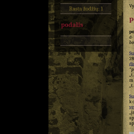
Vy
Rasta žodžių: 1
p
podalis
po
ā-
bo
Su
28
di
*
p
„t
m
„t
Su
k
ve
„į
ap
ap