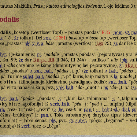
tautas Mažiulis,
Prūsų kalbos etimologijos žodynas
, 1-ojo leidimo 3 t.
odalis
dalis
„bosetop (wertloser Topf) – prastas puodas“
E 351
nom.
sg.
ma
<
*
-ō-
,
žr.
toliau). Dėl
vok.
(
E 351
)
bosetop
=
bose top
„wertloser Top
se
„prastas“
plg.
v. v. a.
bôse
„prastas (wertlos)“ (
Lex
25),
žr.
dar
Bez
bst.
(
i̯o
-kamienis)
pr.
*
pādalīs
„prastas puodas“ (pejoratyvas) yra iš
, išn. 99;
žr.
dar
Būga
RR
II 346, III 244) – sufikso *
-alīs
[
plg.
suf
al.
)
-alis
darybinę reikšmę (diminutyvinę bei pejoratyvinę),
žr.
Ska
ā́das
„puodas“
<
vak.
balt.
*
pṓdas
„t. p.“ (
žr.
toliau)
<
balt.
*
pṓdas
„
. p.“ Turime
subst.
balt.
*
pṓdas
„t. p.“, kuris, kaip matyti iš
la.
puôds
„t
obilas
(kilnojamojo kirčiavimo paradigmos žodis):
vak.
balt.
*
pṓ
. p.“ virto panašiai kaip, pvz.,
vak.
balt.
*
dṓ-
„duoti“ į
pr.
*
dā́-
„t. p.“ (
žr.
bst.
balt.
*
pṓdas
„puodas“
<
*„kur kas talpinama“
<
*„talpini
okybine
apofonija) iš
verb.
balt.
*
pēd-
(: *
ped-
) „…talpinti (tilpti
rb.
*
rēź-
(: *
reź-
) „rėžti“ (
>
lie.
rė́ž-ti
ir
pan.
)
→
balt.
(-
sl.
)
dial.
su
rėžtas brūkšnys“ ir
pan.
). Toks substantyvų darybos tipas (dever
ofonija!) – labai senas:
plg.
, pvz.,
gr.
subst.
τρόχος „bėgimas“ – ved
ofonija) iš
verb.
τρέχ-ω „bėgu“.