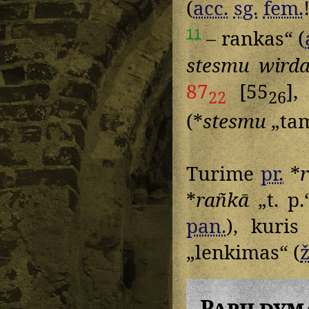
(
acc.
sg.
fem.
11
– rankas“ (
stesmu wird
87
[55
],
22
26
(*
stesmu
„ta
Turime
pr.
*
*
rañkā
„t. p.
pan.
), kuri
„lenkimas“ (
ž
Papildym