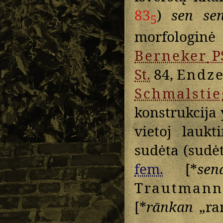
83
)
sen se
5
morfologinė
Berneker
P
St.
84,
Endze
Schmalstie
konstrukcija
vietoj laukt
sudėta (sudėt
fem.
[*
sen
Trautmann
[*
rānkan
„ra