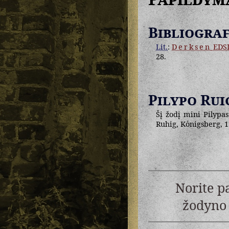
Bibliograf
Lit.
:
Derksen
EDS
28.
Pilypo Rui
Šį žodį mini Pilypas
Ruhig, Koͤnigsberg, 1
Norite p
žodyno 