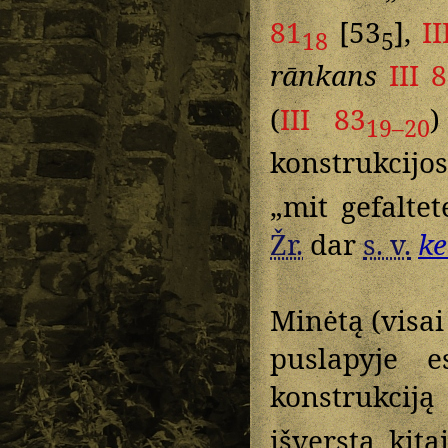
81
[53
],
II
18
5
rānkans
III 
(
III 83
19–20
konstrukcijo
„mit gefalte
Žr.
dar
s. v.
ke
Minėtą (visai
puslapyje e
konstrukciją 
išverstą kit