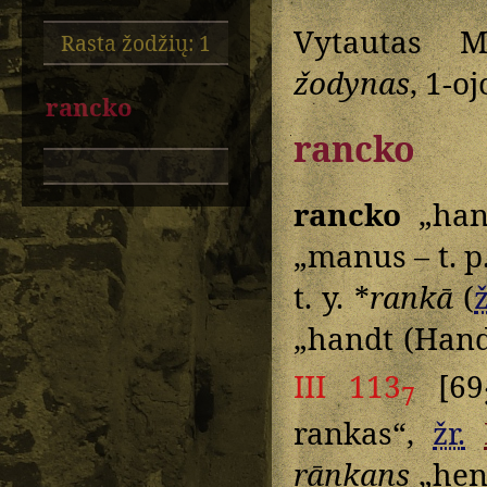
Vytautas M
Rasta žodžių: 1
žodynas
, 1-o
rancko
rancko
rancko
„han
„manus – t. p
t. y. *
rankā
(
ž
„handt (Hand
III 113
[69
7
rankas“,
žr.
rānkans
„hen