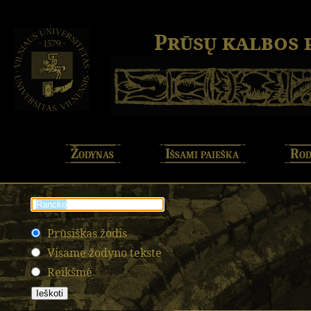
Prūsų kalbos
Žodynas
Išsami paieška
Rod
Prūsiškas žodis
Visame žodyno tekste
Reikšmė