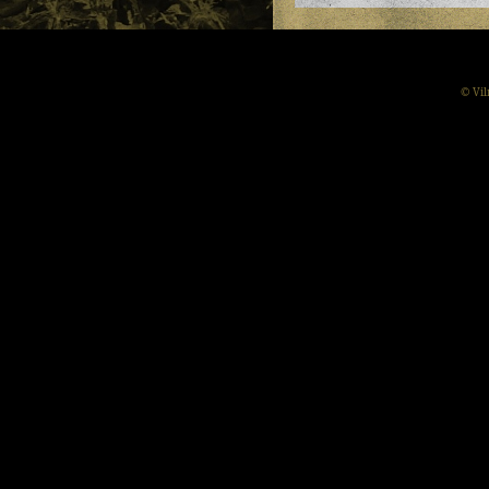
© Vil