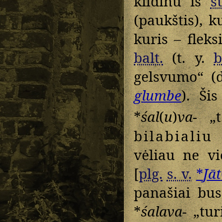
kildinu iš
s
(paukštis), 
kuris – fleks
balt.
(t. y.
b
gelsvumo“ (
glumbe
). Ši
*
śal
(
u
)
va-
„t.
bilabialiu
vėliau ne v
[
plg.
s. v.
*
Jāt
panašiai bu
*
śalava-
„tur