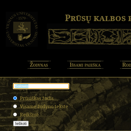
Prūsų kalbos
Žodynas
Išsami paieška
Rod
Prūsiškas žodis
Visame žodyno tekste
Reikšmė