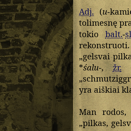
Adj.
(
u
-kam
tolimesnę pra
tokio
balt.
-
sl
rekonstruot
„gelsvai pilka
*
śalu-
,
žr.
a
„schmutziggr
yra aiškiai kl
Man rodos
„pilkas, gelsv