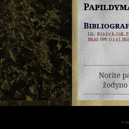
Papildym
Bibliograf
Lit.
:
Blažek
Coll. Pr
BKAS
109;
Orel
HG
Norite p
žodyno 
© Vil