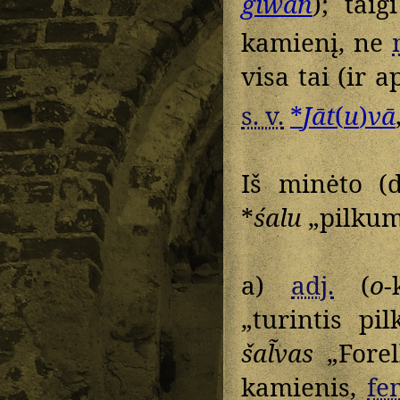
giwan
); tai
kamienį, ne
visa tai (ir 
s. v.
*
Jāt
(
u
)
vā
Iš minėto (
*
śalu
„pilkum
a)
adj.
(
o
-
„turintis pi
šal̃vas
„Forel
kamienis,
fe