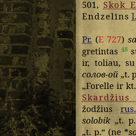
501,
Skok
E
Endzelīns
l
Pr.
(
E 727
)
s
48
gretintas
s
ir, toliau, s
солов-ой
„t. 
„Forelle ir kt
Skardžius
žodžius
rus
solobik
„t. p.
„t. p.“ (ne *
so