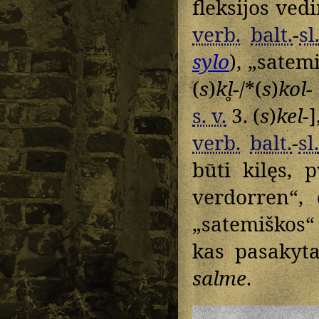
fleksijos ved
verb.
balt.
-
sl
sylo
), „satem
(
s
)
kl̥-
/*(
s
)
kol-
s. v.
3. (
s
)
kel-
]
verb.
balt.
-
sl
būti kilęs, 
verdorren“,
„satemiškos“
kas pasakyt
salme
.