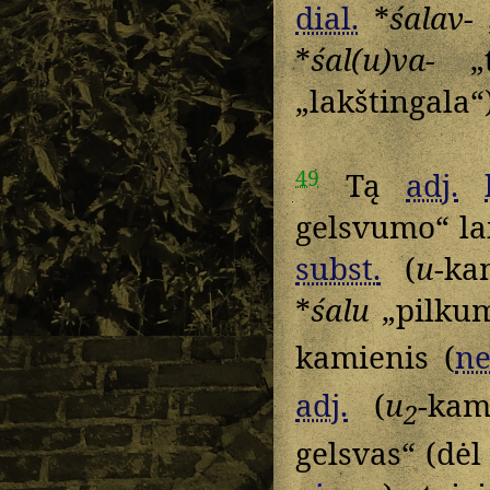
dial.
*
śalav-
„
*
śal(u)va-
„t
„lakštingala“
49
Tą
adj.
gelsvumo“ lai
subst.
(
u
-k
*
śalu
„pilkum
kamienis (
ne
adj.
(
u
-kam
2
gelsvas“ (dė