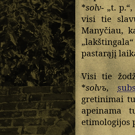
*
solv-
„t. p.“
visi tie sla
Manyčiau, k
„lakštingal
pastarąjį lai
Visi tie žo
*
solvъ
,
subs
gretinimai t
apeinama 
etimologijos