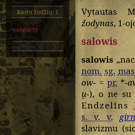
Vytautas M
Rasta žodžių: 1
žodynas
, 1-o
salowis
salowis
salowis
„nach
nom.
sg.
mas
ow-
=
pr.
*
-a
u̯-
), o ne s
Endzelīns
s. v. v.
gir
slavizmu (s