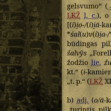
gelsvumo“ (
LKŽ
l. c.
), o
[(
i
)
i̯o-/
(
i
)
i̯ā
-k
*
śal
(
u
)
v
(
i
)
i̯a-/
būdingas pi
šalvỹs
„Forell
žodžio
lie.
žu
kt.“ (
i
-kamie
„t. p.“ (
LKŽ
XI
b)
adj.
(
o/ā
-
„turintis pi