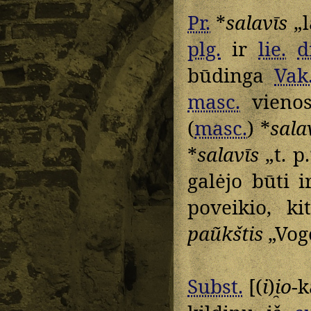
Pr.
*
salavīs
„l
plg.
ir
lie.
d
būdinga
Vak
masc.
vieno
(
masc.
) *
sala
*
salavīs
„t. p
galėjo būti i
poveikio, k
paũkštis
„Voge
Subst.
[(
i
)
i̯o
-