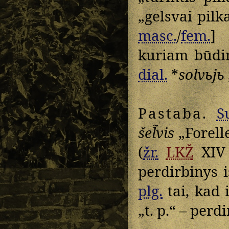
„gelsvai pilk
masc.
/
fem.
kuriam būdi
dial.
*
solvьjь
Pastaba
.
S
šel̃vis
„Forelle
(
žr.
LKŽ
XIV 
perdirbinys i
plg.
tai, kad i
„t. p.“ – perd