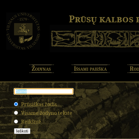
Prūsų kalbos
Žodynas
Išsami paieška
Rod
Prūsiškas žodis
Visame žodyno tekste
Reikšmė