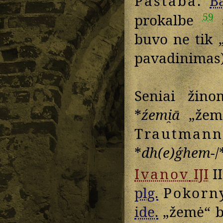
Pastaba
.
Ba
59
prokalbe
š
buvo ne tik „
pavadinimas
Seniai žino
*
źemi̯ā
„žem
Trautmann
*
dh(e)ǵhem-
/
Ivanov
IJI
II
plg.
Pokorn
ide.
„žemė“ b