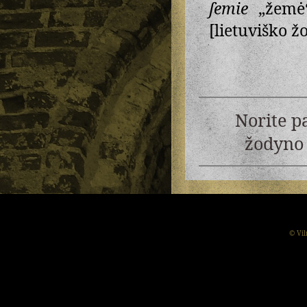
ſemie
„žemė
[lietuviško ž
Norite p
žodyno 
© Vil