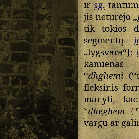
ir
sg.
tantum 
jis neturėjo „
tik tokios 
segmentų
i
„lygsvara“]:
kamienas – 
*
dhghemi
(*d
fleksinis fo
manyti, ka
*
dheghem
(*
vargu ar gali