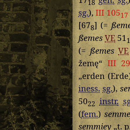
18
sg.
),
III 105
17
[67
] (=
ßem
8
ßemes
VE
51
(=
ßemes
VE
žemę“
III 2
„erden (Erde
iness.
sg.
),
s
50
instr.
sg
22
(
fem.
)
semme
semmiey
„t. p