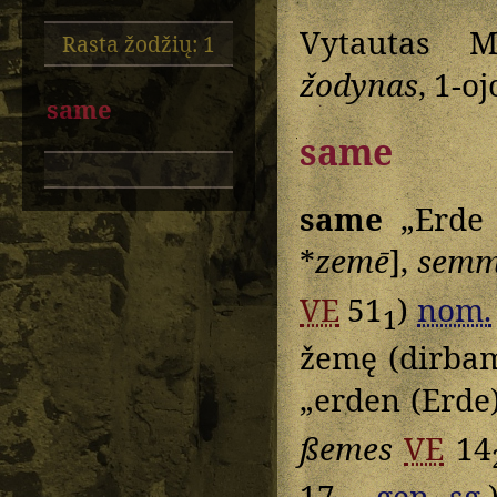
Vytautas M
Rasta žodžių: 1
žodynas
, 1-o
same
same
same
„Erde
*
zemē
],
sem
VE
51
)
nom.
1
žemę (dirbam
„erden (Erde
ßemes
VE
14
17
gen.
sg.