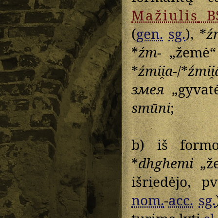
Mažiulis
B
(
gen.
sg.
), *
ź
*
źm-
„žemė“
*
źmii̯a-
/*
źmii̯
змея
„gyvatė
smūni
;
b) iš form
*
dhghemi
„ž
išriedėjo, p
nom.
-
acc.
sg.