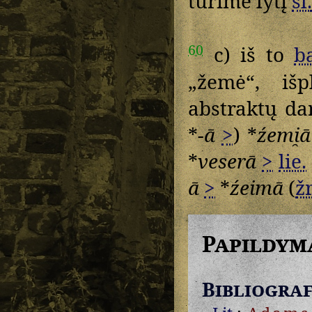
turime lytį
sl.
60
c) iš to
ba
„žemė“, iš
abstraktų da
*
-ā
>
) *
źemi̯ā
*
veserā
>
lie.
ā
>
*
źeimā
(
žr
Papildym
Bibliograf