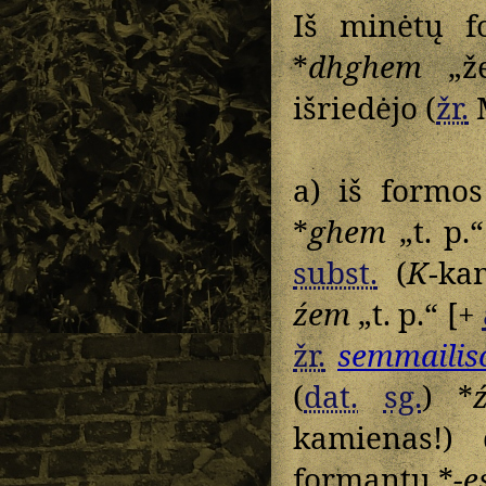
Iš minėtų 
*
dhghem
„že
išriedėjo (
žr.
a) iš formos
*
ghem
„t. p.
subst.
(
K
-ka
źem
„t. p.“ [+
žr.
semmailis
(
dat.
sg.
) *
kamienas!) 
formantų *
-e