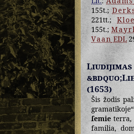
Lit.
:
Adams
155t.;
Derk
221tt.;
Klo
155t.;
Mayr
Vaan
EDL
2
Liudij
&bdquo;Li
(1653)
Šis žodis pa
gramatikoje“
ſemie
terra,
familia, dom