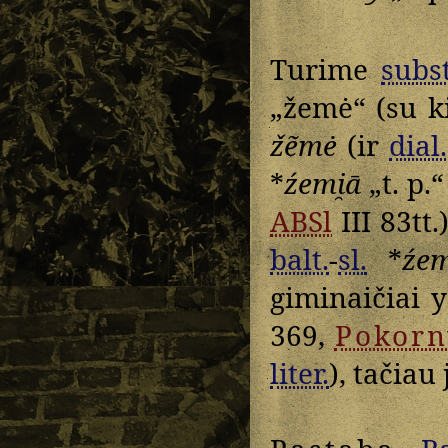
Turime
subst
„žemė“ (su k
žẽmė
(ir
dial.
*
źemi̯ā
„t. p.“
ABSl
III 83tt.
balt.
-
sl.
*
źem
giminaičiai 
369,
Pokorn
liter.
), tačiau