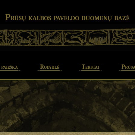
Prūsų kalbos paveldo duomenų bazė
 paieška
Rodyklė
Tekstai
Prūsa