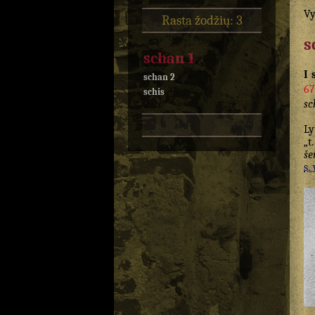
Vy
Rasta žodžių: 3
s
schan 1
I 
schan 2
67
schis
sc
Ly
„t
še
s. 