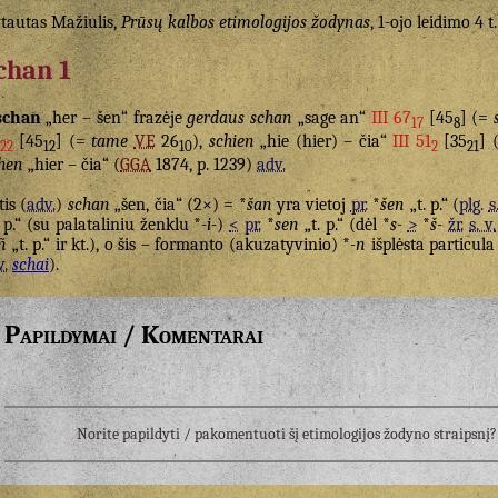
tautas Mažiulis,
Prūsų kalbos etimologijos žodynas
, 1-ojo leidimo 4 t.
chan 1
schan
„her – šen“ frazėje
gerdaus schan
„sage an“
III 67
[45
] (=
17
8
[45
] (=
tame
VE
26
),
schien
„hie (hier) – čia“
III 51
[35
] 
22
12
10
2
21
hen
„hier – čia“ (
GGA
1874, p. 1239)
adv.
tis (
adv.
)
schan
„šen, čia“ (2×) = *
šan
yra vietoj
pr.
*
šen
„t. p.“ (
plg.
s
. p.“ (su palataliniu ženklu *
-i-
)
<
pr.
*
sen
„t. p.“ (dėl *
s-
>
*
š-
žr.
s. v.
ñ
„t. p.“ ir kt.), o šis – formanto (akuzatyvinio) *
-n
išplėsta particul
v.
schai
).
Papildymai / Komentarai
Norite papildyti / pakomentuoti šį etimologijos žodyno straipsn