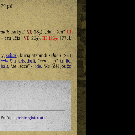
 79 psl.
sakik
„sakyk“
VE
28
), „da – šen“
III
5
(=
cza
„čia“
VE
20
),
III 125
[77
],
2
21
8
. v.
schai
), kurią atspindi
schien
(2×)
schai
)
<
adv.
balt.
*
śen
„t. p.“ (
>
lie.
a
balt.
*
śe
„ecce“
<
ide.
*
ḱe
(dėl jos
žr.
į? Prašome
prisiregistruoti.