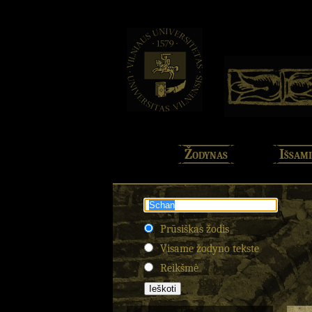
Žodynas
Išsami
Prūsiškas žodis
Visame žodyno tekste
Reikšmė