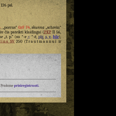
 126 psl.
5
, „porcus“
GrF 74
,
skunna
„schrein“
in
čia pateikti klaidingai (
PKP
II 56,
ne
„t. p.“ (su *
-e
<
*
-ē
,
plg.
s. v.
bile
),
līns
SV
250 (
Trautmannui
ir
į? Prašome
prisiregistruoti.