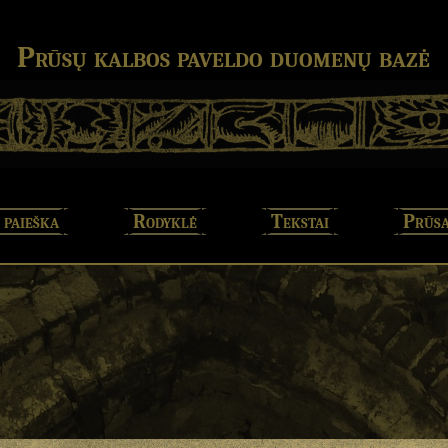
Prūsų kalbos paveldo duomenų bazė
 paieška
Rodyklė
Tekstai
Prūsa