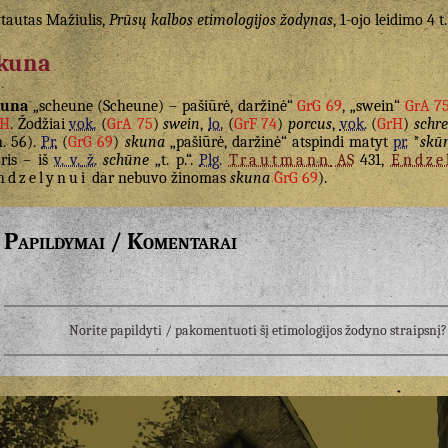
tautas Mažiulis,
Prūsų kalbos etimologijos žodynas
, 1-ojo leidimo 4 t.
kuna
kuna
„scheune (Scheune) – pašiūrė, daržinė“
GrG 69
, „swein“
GrA 7
rH
. Žodžiai
vok.
(
GrA 75
)
swein
,
lo.
(
GrF 74
)
porcus
,
vok.
(
GrH
)
schre
n. 56).
Pr.
(
GrG 69
)
skuna
„pašiūrė, daržinė“ atspindi matyt
pr.
*
skū
ris – iš
v. v. ž.
schūne
„t. p.“.
Plg.
Trautmann
AS
431,
Endze
ndzelynui
dar nebuvo žinomas
skuna
GrG 69
).
Papildymai / Komentarai
Norite papildyti / pakomentuoti šį etimologijos žodyno straipsn