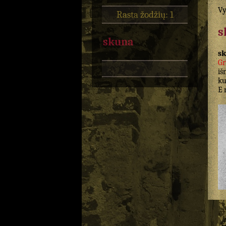
Vy
Rasta žodžių: 1
s
skuna
s
G
iš
ku
E