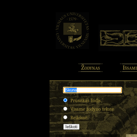
Žodynas
Išsami
Prūsiškas žodis
Visame žodyno tekste
Reikšmė