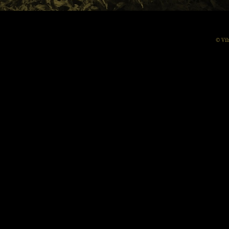
© Vil