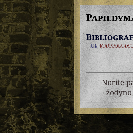
Papildym
Bibliograf
Lit.
:
Matzenaue
Norite p
žodyno 