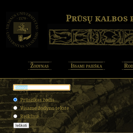
Prūsų kalbos
Žodynas
Išsami paieška
Rod
Prūsiškas žodis
Visame žodyno tekste
Reikšmė