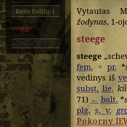
Vytautas M
Rasta žodžių: 1
žodynas
, 1-o
steege
steege
steege
„schew
fem.
=
pr.
*
vedinys iš
ve
subst.
lie.
kū̃
71)
←
balt.
*
plg.
s. v.
gr
Pokorny
IE