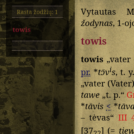
Vytautas M
Rasta žodžių: 1
žodynas
, 1-o
towis
towis
towis
„vater 
i
pr.
*
tɔ̄v
s
, t. y
„vater (Vater)
tawe
„t. p.“
G
*
tāvis
<
*
tāv
– tėvas“
III 
[37
] (=
tie
22