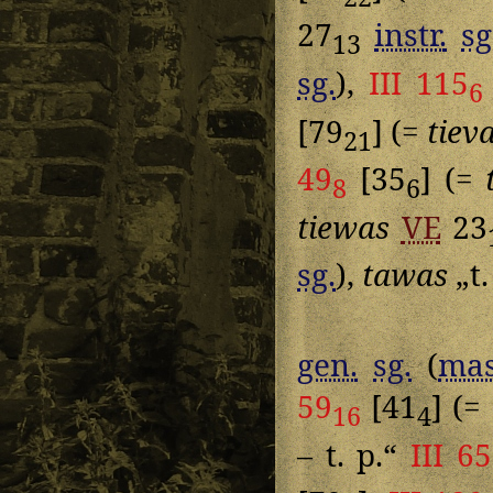
27
instr.
sg
13
sg.
),
III 115
6
[79
] (=
tiev
21
49
[35
] (=
8
6
tiewas
VE
23
sg.
),
tawas
„t.
gen.
sg.
(
mas
59
[41
] (=
16
4
– t. p.“
III 65