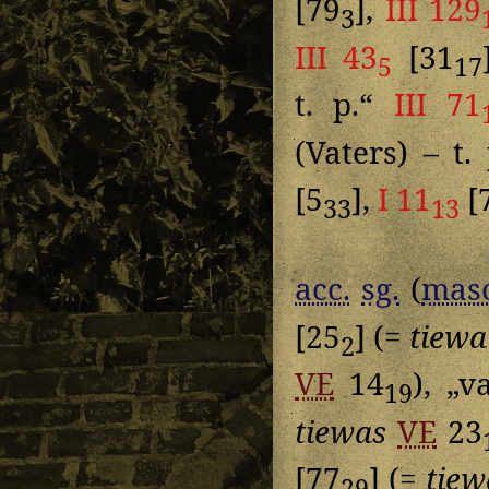
[79
],
III 129
3
III 43
[31
5
17
t. p.“
III 71
(Vaters) – t.
[5
],
I 11
[
33
13
acc.
sg.
(
masc
[25
] (=
tiewa
2
VE
14
), „v
19
tiewas
VE
23
[77
] (=
tiew
29