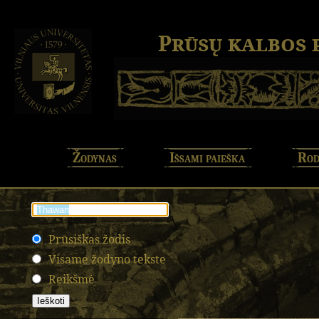
Prūsų kalbos
Žodynas
Išsami paieška
Rod
Prūsiškas žodis
Visame žodyno tekste
Reikšmė