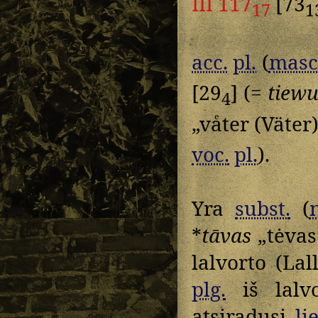
III 117
[73
17
1
acc.
pl.
(
masc
[29
] (=
tiew
4
„vaͤter (Väter
voc.
pl.
).
Yra
subst.
(
*
tāvas
„tėvas“
lalvorto (La
plg.
iš lalv
atsiradusį
lie