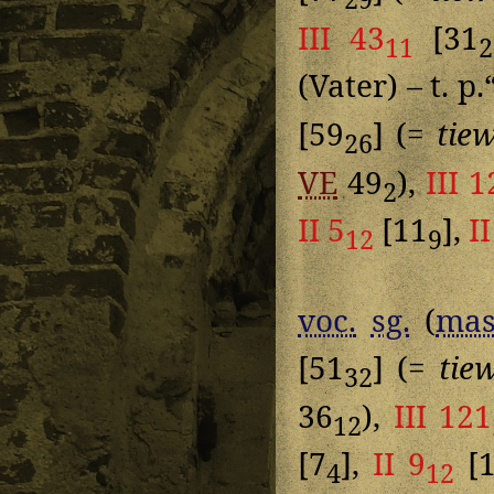
III 43
[31
11
2
(Vater) – t. p.
[59
] (=
tie
26
VE
49
),
III 1
2
II 5
[11
],
II
12
9
voc.
sg.
(
mas
[51
] (=
tie
32
36
),
III 121
12
[7
],
II 9
[1
4
12