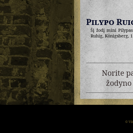
Pilypo Rui
Šį žodį mini Pilypas
Ruhig, Koͤnigsberg, 1
Norite p
žodyno 
© Vil