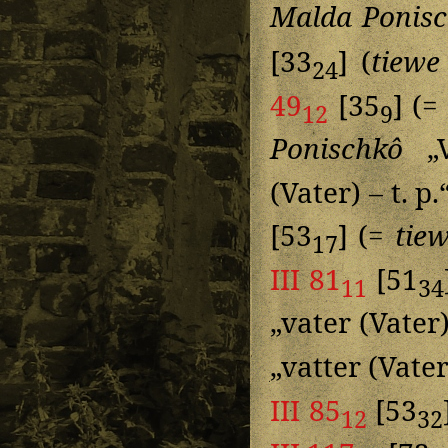
Malda Ponis
[33
] (
tiewe
24
49
[35
] (
12
9
Ponischkô
„V
(Vater) – t. p
[53
] (=
tie
17
III 81
[51
11
34
„vater (Vater)
„vatter (Vater
III 85
[53
12
32