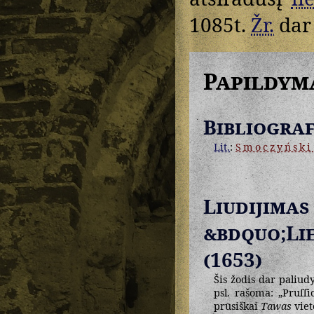
1085t.
Žr.
da
Papildym
Bibliograf
Lit.
:
Smoczyński
Liudij
&bdquo;Li
(1653)
Šis žodis dar paliud
psl. rašoma: „Pruſſ
prūsiškai
Tawas
viet