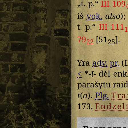
„t. p.“
III 109
iš
vok.
also
)
t. p.“
III 111
79
[51
].
22
25
Yra
adv.
pr.
(I
<
*
-ī-
dėl enk
parašytu rai
t
(
a
).
Plg.
Tr
173,
Endzel