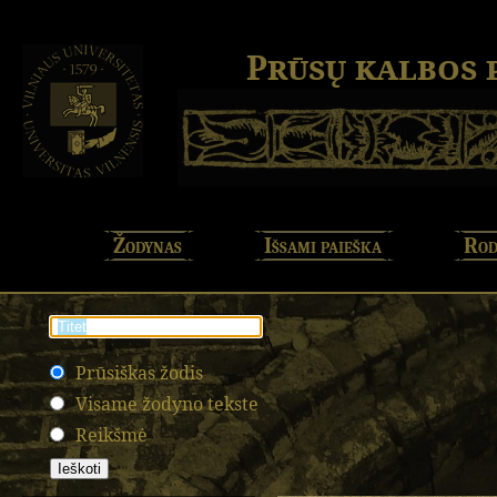
Prūsų kalbos
Žodynas
Išsami paieška
Rod
Prūsiškas žodis
Visame žodyno tekste
Reikšmė