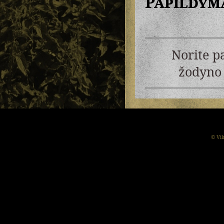
Papildym
Norite p
žodyno 
© Vil