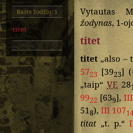
Vytautas M
Rasta žodžių: 1
žodynas
, 1-o
titet
titet
titet
„also – 
57
[39
] 
23
23
„taip“
VE
28
99
[63
],
II
22
9
51
),
III 107
8
1
titat
„t. p.“