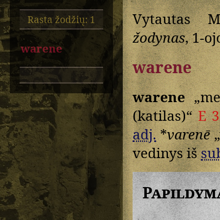
Vytautas M
Rasta žodžių: 1
žodynas
, 1-oj
warene
warene
warene
„mes
(katilas)“
E 
adj.
*
varenē
„
vedinys iš
sub
Papildym