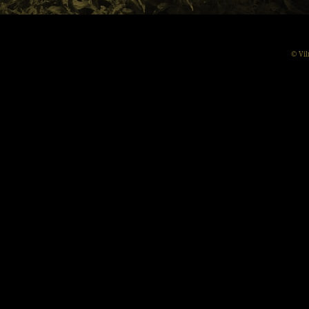
© Vil