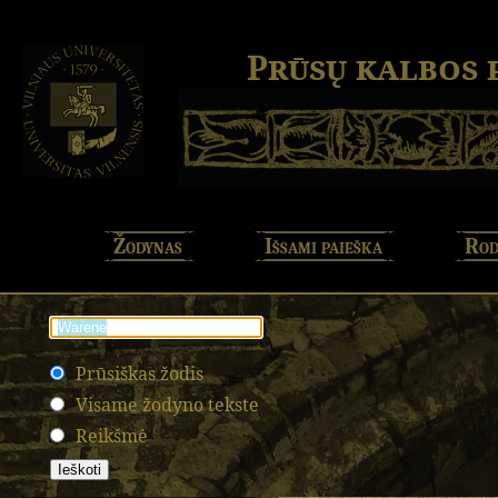
Prūsų kalbos
Žodynas
Išsami paieška
Rod
Prūsiškas žodis
Visame žodyno tekste
Reikšmė