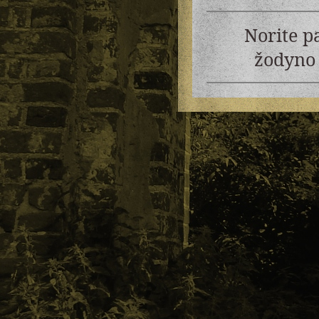
Norite p
žodyno 