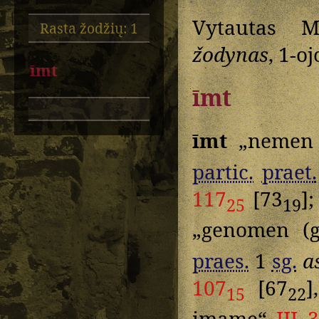
Vytautas M
Rasta žodžių: 1
žodynas
, 1-o
īmt
īmt
īmt
„nemen 
partic.
praet.
117
[73
]
25
19
„genomen (
praes.
1
sg.
a
107
[67
]
15
22
imame“
III 