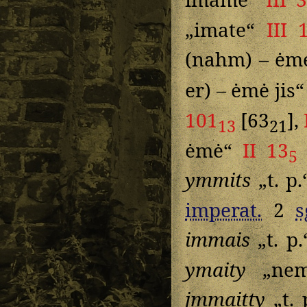
„imate“
III 
(nahm) – ėm
er) – ėmė jis
101
[63
],
13
21
ėmė“
II 13
5
ymmits
„t. p
imperat.
2
s
immais
„t. p
ymaity
„nem
jmmaitty
„t. 