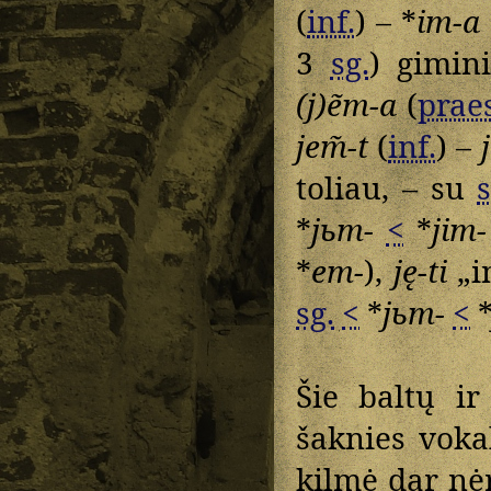
(
inf.
) – *
im-a
3
sg.
) gimin
(j)ẽm-a
(
praes
jem̃-t
(
inf.
) –
toliau, – su
s
*
jьm-
<
*
jim-
*
em-
),
ję-ti
„i
sg.
<
*
jьm-
<
Šie baltų ir
šaknies voka
kilmė dar nė