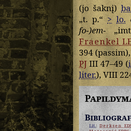
(jo šaknį)
ba
„t. p.“
>
lo.
fo-)em-
„imt
Fraenkel
L
394 (passim)
PJ
III 47–49 (
liter.
), VIII 22
Papildym
Bibliograf
Lit.
:
Derksen
EDS