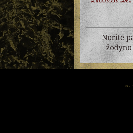
Matasović
EDPC
Norite p
žodyno 
© Vil