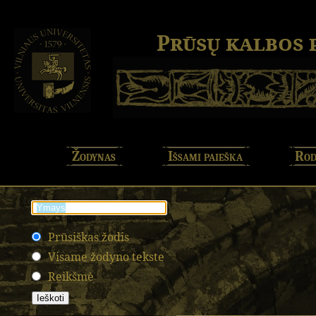
Prūsų kalbos
Žodynas
Išsami paieška
Rod
Prūsiškas žodis
Visame žodyno tekste
Reikšmė